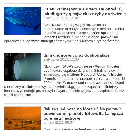
Dzięki Zimnej Wojnie udało się określić,
jak długo żyją największe ryby na świecie
6 kwietnia 2020, 10:43
Dziedzictwo Zimnej Wojny pozwoliło na
opracowanie metody dokładnego określania wieku
rekinów wielorybich. Odkrycie, które opisano na
łamach Frontiers in Marine Science, pozwoli na
opracowanie lepszych strategii ochrony tych największych ryb na świecie.
Silniki jonowe coraz doskonalsze
2 stycznia 2013, 12:38
NEXT czyli NASA's Evolutionary Xenon Thruster
pobił rekord ciągłego działania. Silnik jonowy
znajdujący się w Glenn Research Center's Electric
Propulsion Laboratory, pracuje nieprzerwanie od 43
000 godzin. W porównaniu z tradycyjnymi silnikami
chemicznymi silnik jonowy ma niewielki ciąg, jednak zapewnia silniejszy
impuls, czyli nadaje gazom wylotowym znacznie większe przyspieszenie niż
silniki chemiczne
Jak zasilać bazę na Marsie? Na połowie
powierzchni planety fotowoltaika lepsza
od energii jądrowej
8 maja 2022, 08:37
Ostatnie postępy w technologii fotowoltaicznej,