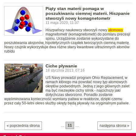
Piąty stan materii pomaga w
poszukiwaniu ciemnej materii. Hiszpanie
stworzyli nowy komagnetometr
11 maja 2020, 11:37
Hiszpańscy naukowcy stworzyli nowy
atomowy
magnetometr (komagnetometr) do pomiaru precesji
spinu. Urządzenie zostanie wykorzystane do
poszukiwania aksjonów, hipotetycznych cząstek tworzących ciemną materię.
Nowy czujnik wykorzystuje dwa różne stany kwantowe ultrazimnych atomów
rubidu
Ciche pływanie
18 stycznia 2013, 07:16
US Navy prowadzi program Ohio Replacement, w
ramach którego ma powstać nowy typ atomowych
okrętów podwodnych. Jedną z jego głównych zalet
ma być niezwykle cichy silnik - najcichszy jaki
dotychczas stworzono. Ponadto zostanie
wyeliminowana konieczność wymiany paliwa w reaktorze, dzięki czemu
przez cały 50-letni okres służby okręty będą pływały na oryginalnym paliwie.
…
11
…
« poprzednia strona
następna strona »