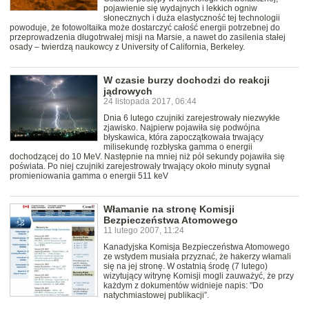
pojawienie się wydajnych i lekkich ogniw
słonecznych i duża elastyczność tej technologii
powoduje, że fotowoltaika może dostarczyć całość energii potrzebnej do
przeprowadzenia długotrwałej misji na Marsie, a nawet do zasilenia stałej
osady – twierdzą naukowcy z University of California, Berkeley.
W czasie burzy dochodzi do reakcji
jądrowych
24 listopada 2017, 06:44
Dnia 6 lutego czujniki zarejestrowały niezwykłe
zjawisko. Najpierw pojawiła się podwójna
błyskawica, która zapoczątkowała trwający
milisekundę rozbłyska gamma o energii
dochodzącej do 10 MeV. Następnie na mniej niż pół sekundy pojawiła się
poświata. Po niej czujniki zarejestrowały trwający około minuty sygnał
promieniowania gamma o energii 511 keV
Włamanie na stronę Komisji
Bezpieczeństwa Atomowego
11 lutego 2007, 11:24
Kanadyjska Komisja Bezpieczeństwa Atomowego
ze wstydem musiała przyznać, że hakerzy włamali
się na jej stronę. W ostatnią środę (7 lutego)
wizytujący witrynę Komisji mogli zauważyć, że przy
każdym z dokumentów widnieje napis: "Do
natychmiastowej publikacji”.