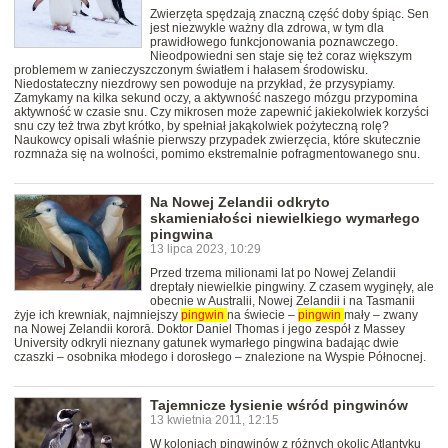
Zwierzęta spędzają znaczną część doby śpiąc. Sen
jest niezwykle ważny dla zdrowa, w tym dla
prawidłowego funkcjonowania poznawczego.
Nieodpowiedni sen staje się też coraz większym
problemem w zanieczyszczonym światłem i hałasem środowisku.
Niedostateczny niezdrowy sen powoduje na przykład, że przysypiamy.
Zamykamy na kilka sekund oczy, a aktywność naszego mózgu przypomina
aktywność w czasie snu. Czy mikrosen może zapewnić jakiekolwiek korzyści
snu czy też trwa zbyt krótko, by spełniał jakąkolwiek pożyteczną rolę?
Naukowcy opisali właśnie pierwszy przypadek zwierzęcia, które skutecznie
rozmnaża się na wolności, pomimo ekstremalnie pofragmentowanego snu.
Na Nowej Zelandii odkryto
skamieniałości niewielkiego wymarłego
pingwina
13 lipca 2023, 10:29
Przed trzema milionami lat po Nowej Zelandii
dreptały niewielkie pingwiny. Z czasem wyginęły, ale
obecnie w Australii, Nowej Zelandii i na Tasmanii
żyje ich krewniak, najmniejszy
pingwin
na świecie –
pingwin
mały – zwany
na Nowej Zelandii kororā. Doktor Daniel Thomas i jego zespół z Massey
University odkryli nieznany gatunek wymarłego pingwina badając dwie
czaszki – osobnika młodego i dorosłego – znalezione na Wyspie Północnej.
Tajemnicze łysienie wśród pingwinów
13 kwietnia 2011, 12:15
W koloniach pingwinów z różnych okolic Atlantyku