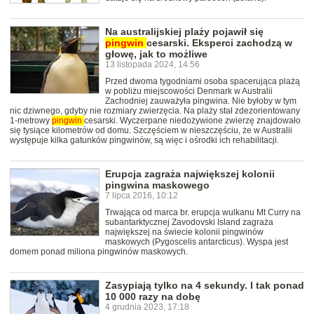
Na australijskiej plaży pojawił się
pingwin
cesarski. Eksperci zachodzą w
głowę, jak to możliwe
13 listopada 2024, 14:56
Przed dwoma tygodniami osoba spacerująca plażą
w pobliżu miejscowości Denmark w Australii
Zachodniej zauważyła pingwina. Nie byłoby w tym
nic dziwnego, gdyby nie rozmiary zwierzęcia. Na plaży stał zdezorientowany
1-metrowy
pingwin
cesarski. Wyczerpane niedożywione zwierzę znajdowało
się tysiące kilometrów od domu. Szczęściem w nieszczęściu, że w Australii
występuje kilka gatunków pingwinów, są więc i ośrodki ich rehabilitacji.
Erupcja zagraża największej kolonii
pingwina maskowego
7 lipca 2016, 10:12
Trwająca od marca br. erupcja wulkanu Mt Curry na
subantarktycznej Zavodovski Island zagraża
największej na świecie kolonii pingwinów
maskowych (Pygoscelis antarcticus). Wyspa jest
domem ponad miliona pingwinów maskowych.
Zasypiają tylko na 4 sekundy. I tak ponad
10 000 razy na dobę
4 grudnia 2023, 17:18