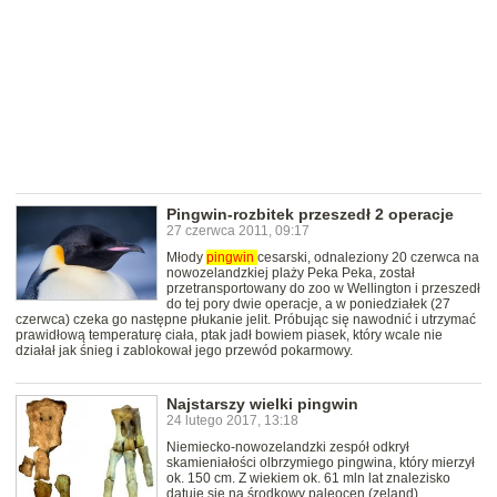
Pingwin-rozbitek przeszedł 2 operacje
27 czerwca 2011, 09:17
Młody
pingwin
cesarski, odnaleziony 20 czerwca na
nowozelandzkiej plaży Peka Peka, został
przetransportowany do zoo w Wellington i przeszedł
do tej pory dwie operacje, a w poniedziałek (27
czerwca) czeka go następne płukanie jelit. Próbując się nawodnić i utrzymać
prawidłową temperaturę ciała, ptak jadł bowiem piasek, który wcale nie
działał jak śnieg i zablokował jego przewód pokarmowy.
Najstarszy wielki pingwin
24 lutego 2017, 13:18
Niemiecko-nowozelandzki zespół odkrył
skamieniałości olbrzymiego pingwina, który mierzył
ok. 150 cm. Z wiekiem ok. 61 mln lat znalezisko
datuje się na środkowy paleocen (zeland).