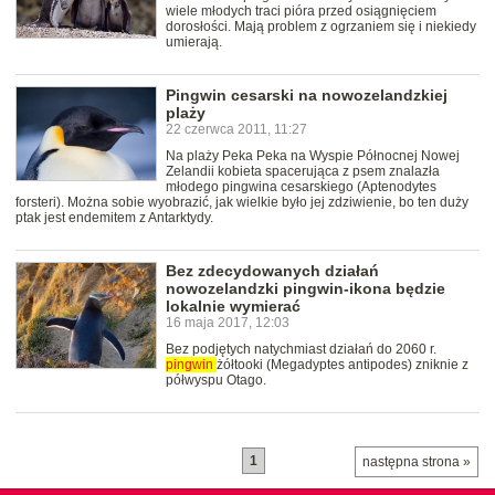
wiele młodych traci pióra przed osiągnięciem
dorosłości. Mają problem z ogrzaniem się i niekiedy
umierają.
Pingwin cesarski na nowozelandzkiej
plaży
22 czerwca 2011, 11:27
Na plaży Peka Peka na Wyspie Północnej Nowej
Zelandii kobieta spacerująca z psem znalazła
młodego pingwina cesarskiego (Aptenodytes
forsteri). Można sobie wyobrazić, jak wielkie było jej zdziwienie, bo ten duży
ptak jest endemitem z Antarktydy.
Bez zdecydowanych działań
nowozelandzki pingwin-ikona będzie
lokalnie wymierać
16 maja 2017, 12:03
Bez podjętych natychmiast działań do 2060 r.
pingwin
żółtooki (Megadyptes antipodes) zniknie z
półwyspu Otago.
1
następna strona »