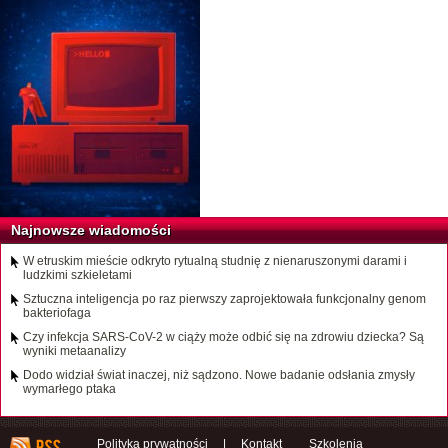
Najnowsze wiadomości
W etruskim mieście odkryto rytualną studnię z nienaruszonymi darami i
ludzkimi szkieletami
Sztuczna inteligencja po raz pierwszy zaprojektowała funkcjonalny genom
bakteriofaga
Czy infekcja SARS-CoV-2 w ciąży może odbić się na zdrowiu dziecka? Są
wyniki metaanalizy
Dodo widział świat inaczej, niż sądzono. Nowe badanie odsłania zmysły
wymarłego ptaka
Polityka prywatności
|
Kontakt
Szkolenia