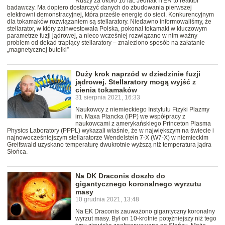
Ruszy za około 10 lat. Jednak ITER to reaktor
badawczy. Ma dopiero dostarczyć danych do zbudowania pierwszej
elektrowni demonstracyjnej, która prześle energię do sieci. Konkurencyjnym
dla tokamaków rozwiązaniem są stellaratory. Niedawno informowaliśmy, że
stellarator, w który zainwestowała Polska, pokonał tokamaki w kluczowym
parametrze fuzji jądrowej, a nieco wcześniej rozwiązano w nim ważny
problem od dekad trapiący stellaratory – znaleziono sposób na załatanie
„magnetycznej butelki”
Duży krok naprzód w dziedzinie fuzji
jądrowej. Stellaratory mogą wyjść z
cienia tokamaków
31 sierpnia 2021, 16:33
Naukowcy z niemieckiego Instytutu Fizyki Plazmy
im. Maxa Plancka (IPP) we współpracy z
naukowcami z amerykańskiego Princeton Plasma
Physics Laboratory (PPPL) wykazali właśnie, że w największym na świecie i
najnowocześniejszym stellaratorze Wendelstein 7-X (W7-X) w niemieckim
Greifswald uzyskano temperaturę dwukrotnie wyższą niż temperatura jądra
Słońca.
Na DK Draconis doszło do
gigantycznego koronalnego wyrzutu
masy
10 grudnia 2021, 13:48
Na EK Draconis zauważono gigantyczny koronalny
wyrzut masy. Był on 10-krotnie potężniejszy niż tego