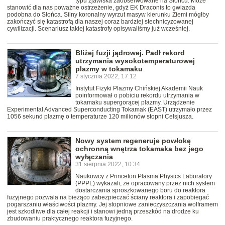
typu zjawiska zaobserwowane na Słońcu. Może
stanowić dla nas poważne ostrzeżenie, gdyż EK Draconis to gwiazda
podobna do Słońca. Silny koronalny wyrzut masyw kierunku Ziemi mógłby
zakończyć się katastrofą dla naszej coraz bardziej stechnicyzowanej
cywilizacji. Scenariusz takiej katastrofy opisywaliśmy już wcześniej.
Bliżej fuzji jądrowej. Padł rekord
utrzymania wysokotemperaturowej
plazmy w tokamaku
7 stycznia 2022, 17:12
Instytut Fizyki Plazmy Chińskiej Akademii Nauk
poinformował o pobiciu rekordu utrzymania w
tokamaku supergorącej plazmy. Urządzenie
Experimental Advanced Superconducting Tokamak (EAST) utrzymało przez
1056 sekund plazmę o temperaturze 120 milionów stopni Celsjusza.
Nowy system regeneruje powłokę
ochronną wnętrza tokamaka bez jego
wyłączania
31 sierpnia 2022, 10:34
Naukowcy z Princeton Plasma Physics Laboratory
(PPPL) wykazali, że opracowany przez nich system
dostarczania sproszkowanego boru do reaktora
fuzyjnego pozwala na bieżąco zabezpieczać ściany reaktora i zapobiegać
pogarszaniu właściwości plazmy. Jej stopniowe zanieczyszczania wolframem
jest szkodliwe dla całej reakcji i stanowi jedną przeszkód na drodze ku
zbudowaniu praktycznego reaktora fuzyjnego.