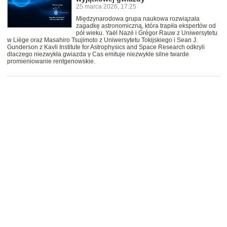
25 marca 2026, 17:25
Międzynarodowa grupa naukowa rozwiązała
zagadkę astronomiczną, która trapiła ekspertów od
pół wieku. Yaël Nazé i Grégor Rauw z Uniwersytetu
w Liège oraz Masahiro Tsujimoto z Uniwersytetu Tokijskiego i Sean J.
Gunderson z Kavli Institute for Astrophysics and Space Research odkryli
dlaczego niezwykła gwiazda γ Cas emituje niezwykle silne twarde
promieniowanie rentgenowskie.