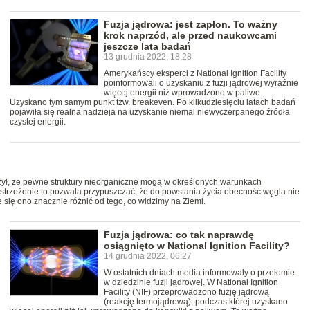
Fuzja jądrowa: jest zapłon. To ważny
krok naprzód, ale przed naukowcami
jeszcze lata badań
13 grudnia 2022, 18:28
Amerykańscy eksperci z National Ignition Facility
poinformowali o uzyskaniu z fuzji jądrowej wyraźnie
więcej energii niż wprowadzono w paliwo.
Uzyskano tym samym punkt tzw. breakeven. Po kilkudziesięciu latach badań
pojawiła się realna nadzieja na uzyskanie niemal niewyczerpanego źródła
czystej energii.
, że pewne struktury nieorganiczne mogą w określonych warunkach
strzeżenie to pozwala przypuszczać, że do powstania życia obecność węgla nie
 się ono znacznie różnić od tego, co widzimy na Ziemi.
Fuzja jądrowa: co tak naprawdę
osiągnięto w National Ignition Facility?
14 grudnia 2022, 06:27
W ostatnich dniach media informowały o przełomie
w dziedzinie fuzji jądrowej. W National Ignition
Facility (NIF) przeprowadzono fuzję jądrową
(reakcję termojądrową), podczas której uzyskano