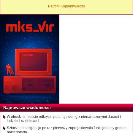
Patroni KopalniWiedzy
Najnowsze wiadomości
W etruskim mieście odkryto rytualną studnię z nienaruszonymi darami i
ludzkimi szkieletami
Sztuczna inteligencja po raz pierwszy zaprojektowała funkcjonalny genom
bakteriofaga