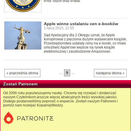
iPod Touch oraz iPada.
Apple winne ustalaniu cen e-booków
1 lipca 2015, 11:55
Sąd Apelacyjny dla 2.Okręgu uznał, że Apple
konspirował z pięcioma dużymi wydawcami książek.
Przedsiębiorstwa ustalały ceny na e-booki, co miało
umożliwić Apple'owi wejście na rynek książki
elektronicznej i zaszkodzenie Amazonowi.
…
9
…
« poprzednia strona
następna strona »
Zostań Patronem
Od 2006 roku popularyzujemy naukę. Chcemy się rozwijać i dostarczać
naszym Czytelnikom jeszcze więcej atrakcyjnych treści wysokiej jakości.
Dlatego postanowiliśmy poprosić o wsparcie. Zostań naszym Patronem i
pomóż nam rozwijać KopalnięWiedzy.