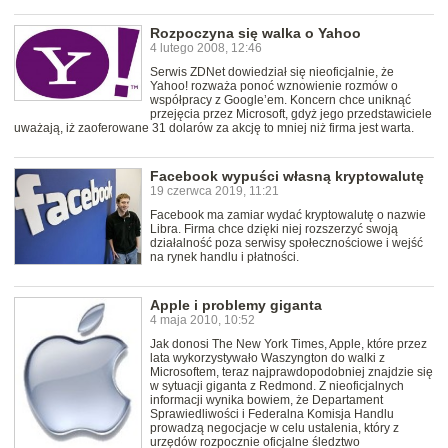
Rozpoczyna się walka o Yahoo
4 lutego 2008, 12:46
Serwis ZDNet dowiedział się nieoficjalnie, że
Yahoo! rozważa ponoć wznowienie rozmów o
współpracy z Google’em. Koncern chce uniknąć
przejęcia przez Microsoft, gdyż jego przedstawiciele
uważają, iż zaoferowane 31 dolarów za akcję to mniej niż firma jest warta.
Facebook wypuści własną kryptowalutę
19 czerwca 2019, 11:21
Facebook ma zamiar wydać kryptowalutę o nazwie
Libra. Firma chce dzięki niej rozszerzyć swoją
działalność poza serwisy społecznościowe i wejść
na rynek handlu i płatności.
Apple i problemy giganta
4 maja 2010, 10:52
Jak donosi The New York Times, Apple, które przez
lata wykorzystywało Waszyngton do walki z
Microsoftem, teraz najprawdopodobniej znajdzie się
w sytuacji giganta z Redmond. Z nieoficjalnych
informacji wynika bowiem, że Departament
Sprawiedliwości i Federalna Komisja Handlu
prowadzą negocjacje w celu ustalenia, który z
urzędów rozpocznie oficjalne śledztwo