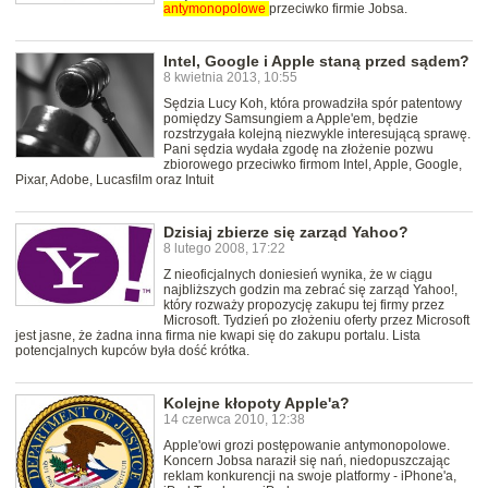
antymonopolowe
przeciwko firmie Jobsa.
Intel, Google i Apple staną przed sądem?
8 kwietnia 2013, 10:55
Sędzia Lucy Koh, która prowadziła spór patentowy
pomiędzy Samsungiem a Apple'em, będzie
rozstrzygała kolejną niezwykle interesującą sprawę.
Pani sędzia wydała zgodę na złożenie pozwu
zbiorowego przeciwko firmom Intel, Apple, Google,
Pixar, Adobe, Lucasfilm oraz Intuit
Dzisiaj zbierze się zarząd Yahoo?
8 lutego 2008, 17:22
Z nieoficjalnych doniesień wynika, że w ciągu
najbliższych godzin ma zebrać się zarząd Yahoo!,
który rozważy propozycję zakupu tej firmy przez
Microsoft. Tydzień po złożeniu oferty przez Microsoft
jest jasne, że żadna inna firma nie kwapi się do zakupu portalu. Lista
potencjalnych kupców była dość krótka.
Kolejne kłopoty Apple'a?
14 czerwca 2010, 12:38
Apple'owi grozi postępowanie antymonopolowe.
Koncern Jobsa naraził się nań, niedopuszczając
reklam konkurencji na swoje platformy - iPhone'a,