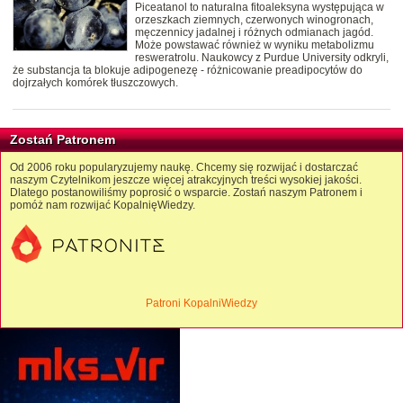
Piceatanol to naturalna fitoaleksyna występująca w
orzeszkach ziemnych, czerwonych winogronach,
męczennicy jadalnej i różnych odmianach jagód.
Może powstawać również w wyniku metabolizmu
resweratrolu. Naukowcy z Purdue University odkryli,
że substancja ta blokuje adipogenezę - różnicowanie preadipocytów do
dojrzałych komórek tłuszczowych.
Zostań Patronem
Od 2006 roku popularyzujemy naukę. Chcemy się rozwijać i dostarczać
naszym Czytelnikom jeszcze więcej atrakcyjnych treści wysokiej jakości.
Dlatego postanowiliśmy poprosić o wsparcie. Zostań naszym Patronem i
pomóż nam rozwijać KopalnięWiedzy.
Patroni KopalniWiedzy