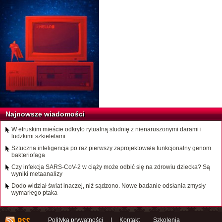
Najnowsze wiadomości
W etruskim mieście odkryto rytualną studnię z nienaruszonymi darami i
ludzkimi szkieletami
Sztuczna inteligencja po raz pierwszy zaprojektowała funkcjonalny genom
bakteriofaga
Czy infekcja SARS-CoV-2 w ciąży może odbić się na zdrowiu dziecka? Są
wyniki metaanalizy
Dodo widział świat inaczej, niż sądzono. Nowe badanie odsłania zmysły
wymarłego ptaka
Polityka prywatności
|
Kontakt
Szkolenia