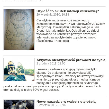
Otyłość to skutek infekcji wirusowej?
20 września 2010, 10:18
Czy otyłość może mieć coś wspólnego z
zakażeniem wirusowym? Wg naukowców ze Szkoły
Medycznej Uniwersytetu Kalifornijskiego w San
Diego, jak najbardziej tak. Odkryli oni, że dzieci
wystawione na kontakt ze pewnym szczepem
adenowirusa są otyłe dużo częściej od swoich
rówieśników (Pediatrics).
Aktywna nieaktywność prowadzi do tycia
2 grudnia 2011, 12:05
Leżenie i siedzenie sprzyjają otyłości nie tylko
dlatego, że brak ruchu nie pozwala spalić
spożywanych kalorii. Izraelscy naukowcy zauważyli
właśnie, że przedłużone okresy mechanicznego
naciągania zachęcają organizm do szybszego
przekształcania preadipocytów w adipocyty. Poza tym w takich warunkach
gromadzi się w nich o 50% więcej tłuszczu.
Nowe narzędzie w walce z otyłością
5 kwietnia 2012, 06:02