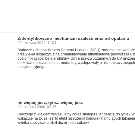
Zidentyfikowano mechanizm uzależnienia od opalania
20 czerwca 2014, 11:04
Badacze z Massachusetts General Hospital (MGH) zademonstrowali, że
przewlekła ekspozycja na promieniowanie ultrafioletowe podwyższa u 
poziom krążącej beta-endorfiny. Gdy u przyzwyczajonych do UV gryzoni
blokowano działanie beta-endorfiny, występowały u nich objawy zespoł
abstynencyjnego.
Im więcej jesz, tym... więcej jesz
22 sierpnia 2008, 09:35
Dlaczego z wiekiem wykazujemy coraz silniejszą tendencję do tycia? W
wskazuje na to, że jest to efekt niszczenia komórek hamujących łaknien
wyniku spożywania zbyt dużej ilości cukrów.