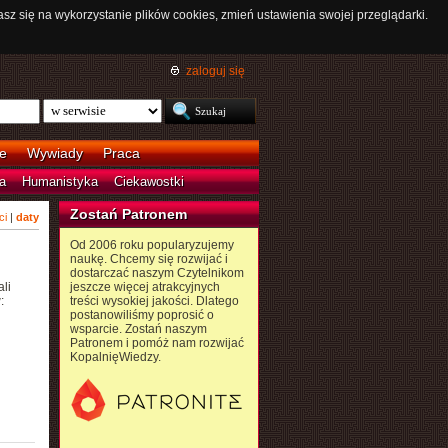
asz się na wykorzystanie plików cookies, zmień ustawienia swojej przeglądarki.
zaloguj się
e
Wywiady
Praca
a
Humanistyka
Ciekawostki
Zostań Patronem
ci
|
daty
Od 2006 roku popularyzujemy
naukę. Chcemy się rozwijać i
dostarczać naszym Czytelnikom
li
jeszcze więcej atrakcyjnych
:
treści wysokiej jakości. Dlatego
postanowiliśmy poprosić o
wsparcie. Zostań naszym
Patronem i pomóż nam rozwijać
KopalnięWiedzy.