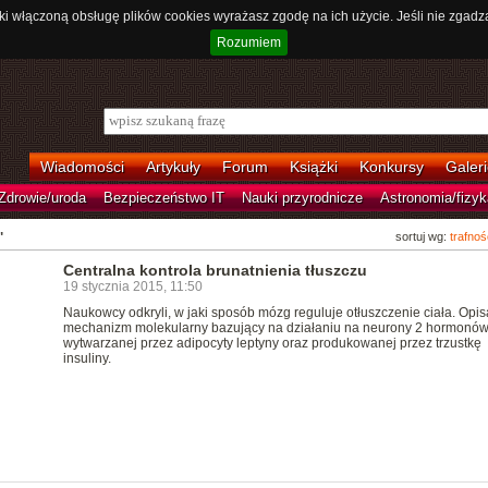
ki włączoną obsługę plików cookies wyrażasz zgodę na ich użycie. Jeśli nie zgadz
Rozumiem
Wiadomości
Artykuły
Forum
Książki
Konkursy
Galeri
Zdrowie/uroda
Bezpieczeństwo IT
Nauki przyrodnicze
Astronomia/fizyk
"
sortuj wg:
trafnoś
Centralna kontrola brunatnienia tłuszczu
19 stycznia 2015, 11:50
Naukowcy odkryli, w jaki sposób mózg reguluje otłuszczenie ciała. Opisa
mechanizm molekularny bazujący na działaniu na neurony 2 hormonów
wytwarzanej przez adipocyty leptyny oraz produkowanej przez trzustkę
insuliny.