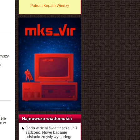
Patroni KopalniWiedzy
myszy
u
Najnowsze wiadomości
iele
ie w
Dodo widział świat inaczej, niż
sądzono. Nowe badanie
odsłania zmysły wymarłego