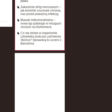
ptaka
Zakażenie dróg moczowych –
jak komórki czuciowe chronią
nas przed poważną infekcją
Blaszki mitochondrialne –
nowy typ patologii w mózgach
chorych na Alzheimera
Co się dzieje w organizmie
człowieka podczas zaćmienia
Słońca? Sprawdzą to uczeni z
Barcelony