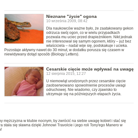
Nieznane "życie" ogona
10 września 2009, 08:42
Dla naukowców ważne było, że zaatakowany gekon
odrzuca swój ogon, co w wielu przypadkach
pozwala mu uciec przed drapieżnikiem. Nikt jednak
nie interesował się samym ogonem, który – już bez
właściciela – nadal wije się, podskakuje i ucieka.
Pozostaje aktywny nawet do 30 minut, w dodatku porusza się czasem w
niewidywany dotąd sposób (Biology Letters).
Cesarskie cięcie może wpływać na uwagę
12 sierpnia 2015, 12:27
U niemowląt urodzonych przez cesarskie cięcie
zaobserwowano spowolnienie procesów uwagi
odruchowej. Nie wiadomo, czy zjawisko to
utrzymuje się na późniejszych etapach życia.
y mężczyzna w klubie nocnym, by zwrócić na siebie uwagę kobiet i stać się
ra stała się sławna dzięki Johnowi Travolcie i jego roli Tony'ego Manero w
a!