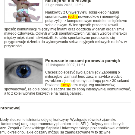
niezbędne dla rozwoju
27 grudnia 2022, 12:52
Naukowcy z Uniwersytetu Tokijskiego nagrali
spontaniczne
ruchy
noworodków i niemowląt i
połączyli je z komputerowym modelem mięśniowo-
szkieletowym. W ten sposób przeanalizowali
sposób komunikacji między mięśniami oraz odczucia w całym organizmie
małego człowieka. Odkryli w tych spontanicznych ruchach wzorce interakcji
między mięśniami i stwierdzili, że takie spontaniczne poruszanie się
przygotowuje dziecko do wykonywania sekwencyjnych celowych ruchów w
przyszłości.
Poruszanie oczami poprawia pamięć
12 listopada 2007, 11:51
Chcesz polepszyć swoją pamięć? Zapomnij o
miłorzębie. Zamiast tego zacznij szybko wodzić
wzrokiem z jednej strony na drugą przez 30 sekund.
Poziome
ruchy
oczu mają, wg naukowców,
spowodować, że obie półkule zaczną się ze sobą intensywniej komunikować,
a to z kolei wpłynie korzystnie na naszą pamięć.
antomowej
iedy złudzenie istnienia odjętej kończyny. Występuje również zjawisko
fantomowej (ang. supernumerary phantom limb, SPL). Dotyczy ono chorych,
arze. Zespół z Genewskiego Szpitala Uniwersyteckiego przeanalizował ostatnio
 czemu określono, jakie obszary mózgu są zaangażowane w to dziwne