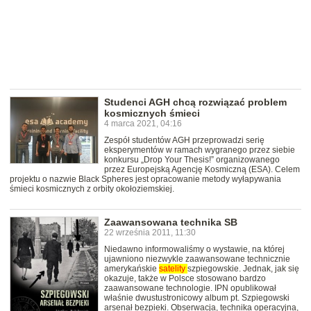
Studenci AGH chcą rozwiązać problem
kosmicznych śmieci
4 marca 2021, 04:16
Zespół studentów AGH przeprowadzi serię
eksperymentów w ramach wygranego przez siebie
konkursu „Drop Your Thesis!” organizowanego
przez Europejską Agencję Kosmiczną (ESA). Celem
projektu o nazwie Black Spheres jest opracowanie metody wyłapywania
śmieci kosmicznych z orbity okołoziemskiej.
Zaawansowana technika SB
22 września 2011, 11:30
Niedawno informowaliśmy o wystawie, na której
ujawniono niezwykle zaawansowane technicznie
amerykańskie
satelity
szpiegowskie. Jednak, jak się
okazuje, także w Polsce stosowano bardzo
zaawansowane technologie. IPN opublikował
właśnie dwustustronicowy album pt. Szpiegowski
arsenał bezpieki. Obserwacja, technika operacyjna,