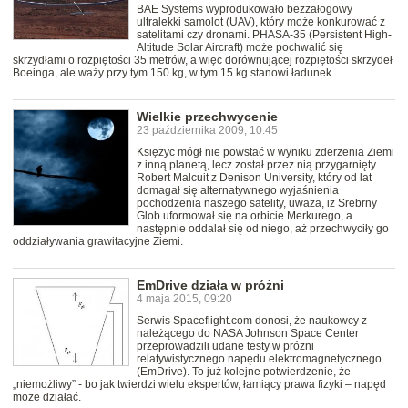
BAE Systems wyprodukowało bezzałogowy
ultralekki samolot (UAV), który może konkurować z
satelitami czy dronami. PHASA-35 (Persistent High-
Altitude Solar Aircraft) może pochwalić się
skrzydłami o rozpiętości 35 metrów, a więc dorównującej rozpiętości skrzydeł
Boeinga, ale waży przy tym 150 kg, w tym 15 kg stanowi ładunek
Wielkie przechwycenie
23 października 2009, 10:45
Księżyc mógł nie powstać w wyniku zderzenia Ziemi
z inną planetą, lecz został przez nią przygarnięty.
Robert Malcuit z Denison University, który od lat
domagał się alternatywnego wyjaśnienia
pochodzenia naszego satelity, uważa, iż Srebrny
Glob uformował się na orbicie Merkurego, a
następnie oddalał się od niego, aż przechwyciły go
oddziaływania grawitacyjne Ziemi.
EmDrive działa w próżni
4 maja 2015, 09:20
Serwis Spaceflight.com donosi, że naukowcy z
należącego do NASA Johnson Space Center
przeprowadzili udane testy w próżni
relatywistycznego napędu elektromagnetycznego
(EmDrive). To już kolejne potwierdzenie, że
„niemożliwy” - bo jak twierdzi wielu ekspertów, łamiący prawa fizyki – napęd
może działać.