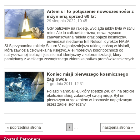
Artemis I to połączenie nowoczesności z
inżynierią sprzed 60 lat
29 sierpnia 2022, 10:45
Gdy patrzymy na rakietę, wygląda jakby była w stylu
retro. Ale to całkowicie różna, nowa, wysoce
zaawansowana rakieta oraz pojazd kosmiczny,
powiedział niedawno Bill Nelson, dyrektor NASA.
SLS przypomina rakietę Saturn V, najpotężniejsza rakietę nośną w historii,
która zawiozła człowieka na Księżyc. A jej morelowy kolor pochodzi od
natryskiwanej izolacji i jest niemal identyczny z kolorem izolacji, który
pamiętamy z wielkiego zewnętrznego zbiornika paliwa promów kosmicznych.
Koniec misji pierwszego kosmicznego
żaglowca
1 grudnia 2011, 12:31
Pojazd NanoSail-D, który spędził 240 dni na orbicie
okołoziemskiej, zakończył swoją misję. Był on
pierwszym urządzeniem w kosmosie napędzanym
przez żagiel słoneczny
7
…
« poprzednia strona
następna strona »
Zostań Patronem