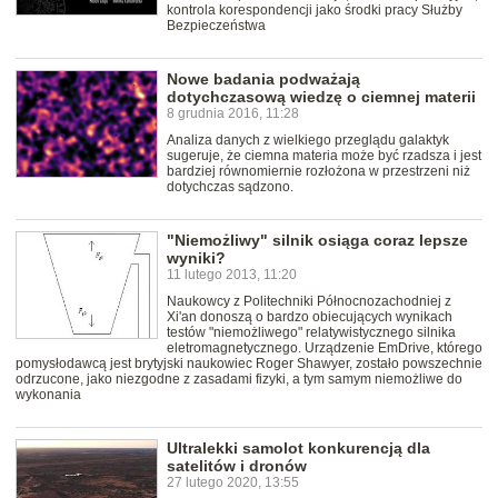
kontrola korespondencji jako środki pracy Służby
Bezpieczeństwa
Nowe badania podważają
dotychczasową wiedzę o ciemnej materii
8 grudnia 2016, 11:28
Analiza danych z wielkiego przeglądu galaktyk
sugeruje, że ciemna materia może być rzadsza i jest
bardziej równomiernie rozłożona w przestrzeni niż
dotychczas sądzono.
"Niemożliwy" silnik osiąga coraz lepsze
wyniki?
11 lutego 2013, 11:20
Naukowcy z Politechniki Północnozachodniej z
Xi'an donoszą o bardzo obiecujących wynikach
testów "niemożliwego" relatywistycznego silnika
eletromagnetycznego. Urządzenie EmDrive, którego
pomysłodawcą jest brytyjski naukowiec Roger Shawyer, zostało powszechnie
odrzucone, jako niezgodne z zasadami fizyki, a tym samym niemożliwe do
wykonania
Ultralekki samolot konkurencją dla
satelitów i dronów
27 lutego 2020, 13:55