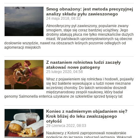
Smog obnażony: jest metoda precyzyjnej
analizy składu pyłu zawieszonego
24 maja 2018, 08:32
Atmosferyczny pył zawieszony, popularnie zwany
smogiem, staje się coraz bardziej uciążliwy. Jego
drobiny atakują płuca nie tylko mieszkańców dużych
miast. W państwach uprzemysłowionych są obecne
dosłownie wszędzie, nawet na obszarach leśnych pozornie odległych od
aglomeracji miejskich
Z nastaniem rolnictwa ludzi zaczęły
atakować nowe patogeny
25 lutego 2020, 04:58
Wraz z pojawieniem się rolnictwa i hodowli, pojawiły
się też bakterie wywołujące u ludzi nowe nieznane
wcześniej choroby. Do takich wniosków doszedł
międzynarodowy zespół naukowy, który badał
genomy Salmonella enterica uzyskane ze szkieletów sprzed tysięcy lat
Koniec z nadmiernym objadaniem się?
Krok bliżej do leku zwalczającego
otyłość
29 czerwca 2022, 08:03
Naukowcy z Kolonii zaproponowali nowatorskie
podejście do leczenia zaburzeń jedzenia. Wykazali,