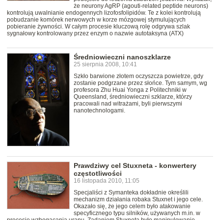
że neurony AgRP (agouti-related peptide neurons)
kontrolują uwalnianie endogennych lizofosfolipidów. Te z kolei kontrolują
pobudzanie komórek nerwowych w korze mózgowej stymulujących
pobieranie żywności. W całym procesie kluczową rolę odgrywa szlak
sygnałowy kontrolowany przez enzym o nazwie autotaksyna (ATX)
Średniowieczni nanoszklarze
25 sierpnia 2008, 10:41
Szkło barwione złotem oczyszcza powietrze, gdy
zostanie podgrzane przez słońce. Tym samym, wg
profesora Zhu Huai Yonga z Politechniki w
Queensland, średniowieczni szklarze, którzy
pracowali nad witrażami, byli pierwszymi
nanotechnologami.
Prawdziwy cel Stuxneta - konwertery
częstotliwości
16 listopada 2010, 11:05
Specjaliści z Symanteka dokładnie określili
mechanizm działania robaka Stuxnet i jego cele.
Okazało się, że jego celem było atakowanie
specyficznego typu silników, używanych m.in. w