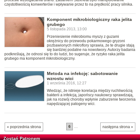
procesie wzbogacania uranu. Zadaniem Stuxneta było manipulowanie
częstotliwością konwerterów i wpływanie przez to na prędkość pracy silnika.
Komponent mikrobiologiczny raka jelita
grubego
5 listopada 2013, 13:00
Przeniesienie mikrobiomu myszy z guzami
okrężnicy do przewodu pokarmowego gryzoni
pozbawionych mikroflory sprawia, że te drugie stają
się bardziej podatne na nowotwory. Autorzy badania
podkreślają, że odnosi się to do ludzi, bo sugeruje, że ryzyko raka jelita
grubego ma komponent mikrobiologiczny.
Metoda na infekcję: sabotowanie
wzrostu wici
1 września 2016, 12:27
Wiedząc, że istnieje korelacja między ruchliwością
bakterii a infekcją, japońscy naukowcy sprawdzają,
jak na rozwój choroby wpłynie zaburzenie tworzenia
napędzającej patogeny wici.
6
…
« poprzednia strona
następna strona »
Zostań Patronem