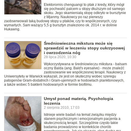
Elektorornis chenguangi to ptak z kredy, który mógł
się pochwalić palcem u stopy dłuższym od samego
skoku. Jego skamieniałą stopę odkryto w bursztynie
z Mjanmy. Naukowcy po raz pierwszy
zaobserwowali taką budowę stopy u ptaków, czy to współczesnych, czy
wymarłych. Sam ważący 5,5 g bursztyn znaleziono ok. 2014 r. w dolinie
Hukawng.
Średniowieczna mikstura może się
sprawdzić w leczeniu stopy cukrzycowej
i owrzodzenia nóg
28 lipca 2020, 10:30
Wykorzystywana w średniowieczu mikstura - balsam
oczny Balda (ang. Bald's eyesalve) - może znaleźć
zastosowanie we współczesnej terapii. Naukowcy z
Uniwersytetu w Warwick wykazali, że jest on skuteczny wobec szeregu
patogenów Gram-dodatnich i Gram-ujemnych w hodowlach planktonowych,
a także wobec 5 bakterii hodowanych w formie biofilmu.
Umysł ponad materią. Psychologia
leczenia
2 sierpnia 2010, 17:03
Istnieje wiele badań na temat związku między
stanem psychicznym i emocjonalnym pacjenta a
skutecznością terapii. Szczególnie często takie
badania prowadzono w kontekście chorób