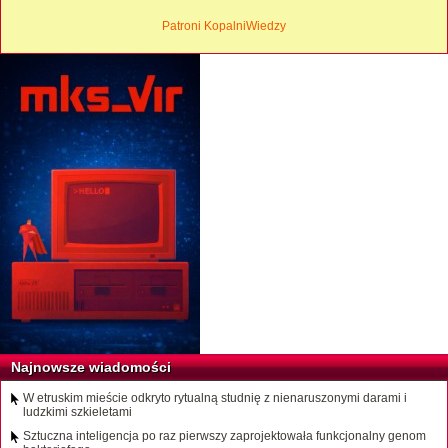
Patroni KopalniWiedzy
Najnowsze wiadomości
W etruskim mieście odkryto rytualną studnię z nienaruszonymi darami i
ludzkimi szkieletami
Sztuczna inteligencja po raz pierwszy zaprojektowała funkcjonalny genom