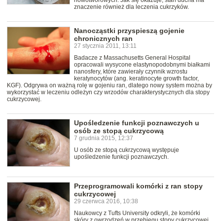
nowotworowych. Jak się okazuje, stan ducha ma
znaczenie również dla leczenia cukrzyków.
Nanocząstki przyspieszą gojenie
chronicznych ran
27 stycznia 2011, 13:11
Badacze z Massachusetts General Hospital
opracowali wysycone elastynopodobnymi białkami
nanosfery, które zawierały czynnik wzrostu
keratynocytów (ang. keratinocyte growth factor,
KGF). Odgrywa on ważną rolę w gojeniu ran, dlatego nowy system można by
wykorzystać w leczeniu odleżyn czy wrzodów charakterystycznych dla stopy
cukrzycowej.
Upośledzenie funkcji poznawczych u
osób ze stopą cukrzycową
7 grudnia 2015, 12:37
U osób ze stopą cukrzycową występuje
upośledzenie funkcji poznawczych.
Przeprogramowali komórki z ran stopy
cukrzycowej
29 czerwca 2016, 10:38
Naukowcy z Tufts University odkryli, że komórki
skóry z owrzodzeń w przebiegu stopy cukrzycowej