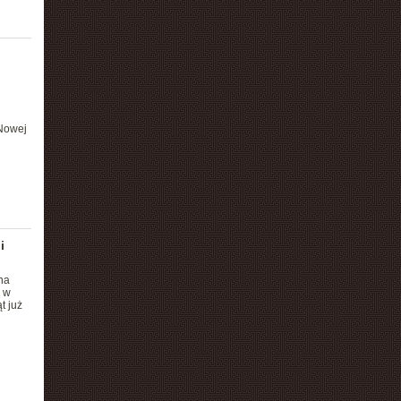
d
 Nowej
i
na
e w
t już