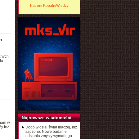
Patroni KopalniWiedzy
h
żnych
ła
Najnowsze wiadomości
tnam w
ży też
Dodo widział świat inaczej, niż
sądzono. Nowe badanie
odsłania zmysły wymarłego