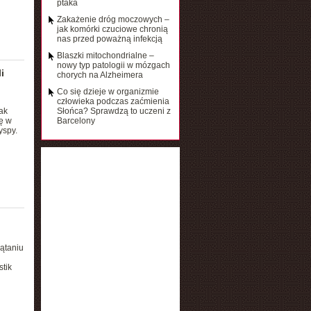
ptaka
Zakażenie dróg moczowych –
jak komórki czuciowe chronią
nas przed poważną infekcją
Blaszki mitochondrialne –
nowy typ patologii w mózgach
i
chorych na Alzheimera
Co się dzieje w organizmie
człowieka podczas zaćmienia
ak
Słońca? Sprawdzą to uczeni z
ę w
Barcelony
yspy.
ątaniu
stik