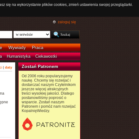
asz się na wykorzystanie plików cookies, zmień ustawienia swojej przeglądarki.
zaloguj się
e
Wywiady
Praca
a
Humanistyka
Ciekawostki
Zostań Patronem
ci
|
daty
Od 2006 roku popularyzujemy
naukę. Chcemy się rozwijać i
dostarczać naszym Czytelnikom
jeszcze więcej atrakcyjnych
żna
treści wysokiej jakości. Dlatego
postanowiliśmy poprosić o
tępne
wsparcie. Zostań naszym
Patronem i pomóż nam rozwijać
KopalnięWiedzy.