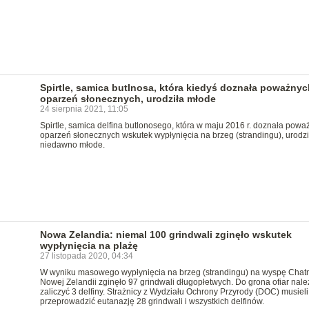
Spirtle, samica butlnosa, która kiedyś doznała poważnyc
oparzeń słonecznych, urodziła młode
24 sierpnia 2021, 11:05
Spirtle, samica delfina butlonosego, która w maju 2016 r. doznała powa
oparzeń słonecznych wskutek wypłynięcia na brzeg (strandingu), urodzi
niedawno młode.
Nowa Zelandia: niemal 100 grindwali zginęło wskutek
wypłynięcia na plażę
27 listopada 2020, 04:34
W wyniku masowego wypłynięcia na brzeg (strandingu) na wyspę Cha
Nowej Zelandii zginęło 97 grindwali długopłetwych. Do grona ofiar nale
zaliczyć 3 delfiny. Strażnicy z Wydziału Ochrony Przyrody (DOC) musieli
przeprowadzić eutanazję 28 grindwali i wszystkich delfinów.