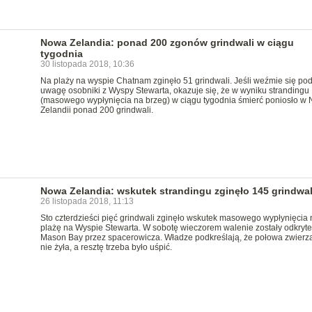
Nowa Zelandia: ponad 200 zgonów grindwali w ciągu
tygodnia
30 listopada 2018, 10:36
Na plaży na wyspie Chatnam zginęło 51 grindwali. Jeśli weźmie się po
uwagę osobniki z Wyspy Stewarta, okazuje się, że w wyniku strandingu
(masowego wypłynięcia na brzeg) w ciągu tygodnia śmierć poniosło w
Zelandii ponad 200 grindwali.
Nowa Zelandia: wskutek strandingu zginęło 145 grindwal
26 listopada 2018, 11:13
Sto czterdzieści pięć grindwali zginęło wskutek masowego wypłynięcia 
plażę na Wyspie Stewarta. W sobotę wieczorem walenie zostały odkryt
Mason Bay przez spacerowicza. Władze podkreślają, że połowa zwierzą
nie żyła, a resztę trzeba było uśpić.