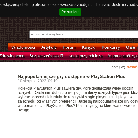
ki włączoną obsługę plików cookies wyrażasz zgodę na ich użycie. Jeśli nie zgadz
Rozumiem
Wiadomości
Artykuły
Forum
Książki
Konkursy
Galeri
Zdrowie/uroda
Bezpieczeństwo IT
Nauki przyrodnicze
Astronomia/fizyk
sortuj wg:
trafnoś
Najpopularniejsze gry dostępne w PlayStation Plus
10 sierpnia 2022, 09:19
Kolekcja PlayStation Plus zawiera gry, które dostarczają wiele godzin
rozrywki. Dzięki nim dobrze bawią się amatorzy różnych typów gier. Mo
wybrać spośród nich tytuły do rozgrywki single player i multi player w
zależności od własnych preferencji. Jakie są najpopularniejsze gry dos
w abonamencie PlayStation Plus? Poznaj tytuły, na które warto zwrócić
uwagę.