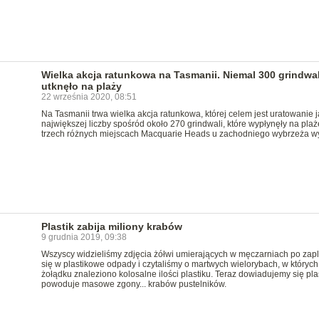
Wielka akcja ratunkowa na Tasmanii. Niemal 300 grindwal
utknęło na plaży
22 września 2020, 08:51
Na Tasmanii trwa wielka akcja ratunkowa, której celem jest uratowanie j
największej liczby spośród około 270 grindwali, które wypłynęły na plaż
trzech różnych miejscach Macquarie Heads u zachodniego wybrzeża w
Plastik zabija miliony krabów
9 grudnia 2019, 09:38
Wszyscy widzieliśmy zdjęcia żółwi umierających w męczarniach po zapl
się w plastikowe odpady i czytaliśmy o martwych wielorybach, w których
żołądku znaleziono kolosalne ilości plastiku. Teraz dowiadujemy się pla
powoduje masowe zgony... krabów pustelników.