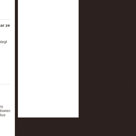
ar ze
legł
ny
głowiec
dius