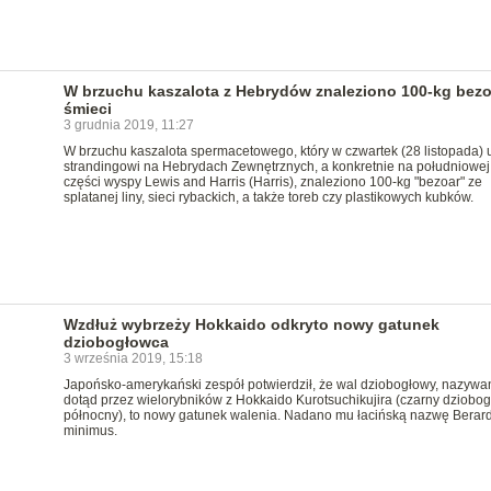
W brzuchu kaszalota z Hebrydów znaleziono 100-kg bezo
śmieci
3 grudnia 2019, 11:27
W brzuchu kaszalota spermacetowego, który w czwartek (28 listopada) u
strandingowi na Hebrydach Zewnętrznych, a konkretnie na południowej
części wyspy Lewis and Harris (Harris), znaleziono 100-kg "bezoar" ze
splatanej liny, sieci rybackich, a także toreb czy plastikowych kubków.
Wzdłuż wybrzeży Hokkaido odkryto nowy gatunek
dziobogłowca
3 września 2019, 15:18
Japońsko-amerykański zespół potwierdził, że wal dziobogłowy, nazywa
dotąd przez wielorybników z Hokkaido Kurotsuchikujira (czarny dziobo
północny), to nowy gatunek walenia. Nadano mu łacińską nazwę Berar
minimus.