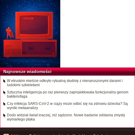
Najnowsze wiadomości
W etruskim mieście odkryto rytualną studnię z nienaruszonymi darami i
ludzkimi szkieletami
Sztuczna inteligencja po raz pierwszy zaprojektowała funkcjonalny genom
bakteriofaga
Czy infekcja SARS-CoV-2 w ciąży może odbić się na zdrowiu dziecka? Są
wyniki metaanalizy
Dodo widział świat inaczej, niż sądzono. Nowe badanie odsłania zmysły
wymarłego ptaka