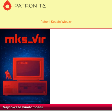
Patroni KopalniWiedzy
Najnowsze wiadomości