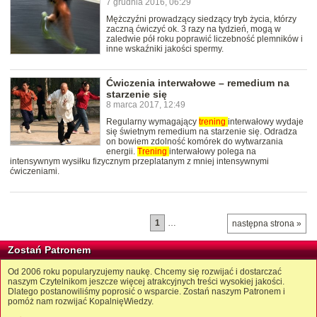
7 grudnia 2016, 06:29
Mężczyźni prowadzący siedzący tryb życia, którzy
zaczną ćwiczyć ok. 3 razy na tydzień, mogą w
zaledwie pół roku poprawić liczebność plemników i
inne wskaźniki jakości spermy.
Ćwiczenia interwałowe – remedium na
starzenie się
8 marca 2017, 12:49
Regularny wymagający
trening
interwałowy wydaje
się świetnym remedium na starzenie się. Odradza
on bowiem zdolność komórek do wytwarzania
energii.
Trening
interwałowy polega na
intensywnym wysiłku fizycznym przeplatanym z mniej intensywnymi
ćwiczeniami.
1
…
następna strona »
Zostań Patronem
Od 2006 roku popularyzujemy naukę. Chcemy się rozwijać i dostarczać
naszym Czytelnikom jeszcze więcej atrakcyjnych treści wysokiej jakości.
Dlatego postanowiliśmy poprosić o wsparcie. Zostań naszym Patronem i
pomóż nam rozwijać KopalnięWiedzy.