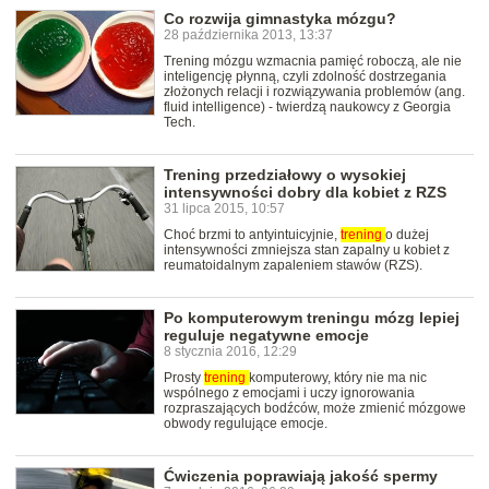
Co rozwija gimnastyka mózgu?
28 października 2013, 13:37
Trening mózgu wzmacnia pamięć roboczą, ale nie
inteligencję płynną, czyli zdolność dostrzegania
złożonych relacji i rozwiązywania problemów (ang.
fluid intelligence) - twierdzą naukowcy z Georgia
Tech.
Trening przedziałowy o wysokiej
intensywności dobry dla kobiet z RZS
31 lipca 2015, 10:57
Choć brzmi to antyintuicyjnie,
trening
o dużej
intensywności zmniejsza stan zapalny u kobiet z
reumatoidalnym zapaleniem stawów (RZS).
Po komputerowym treningu mózg lepiej
reguluje negatywne emocje
8 stycznia 2016, 12:29
Prosty
trening
komputerowy, który nie ma nic
wspólnego z emocjami i uczy ignorowania
rozpraszających bodźców, może zmienić mózgowe
obwody regulujące emocje.
Ćwiczenia poprawiają jakość spermy