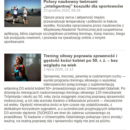
Polscy naukowcy twórcami
„inteligentnej” koszulki dla sportowców
23 grudnia 2020, 09:18
Opisze pracę serca i aktywność mięśni,
przeanalizuje temperaturę i potliwość w trakcie
wysiłku. Koszulka opracowana przez naukowców z
Wojskowej Akademii Technicznej jest uzupełniona
aplikacją, która zapisuje szczegółowo przebieg treningu, trasę marszu, biegu
lub przejazdu rowerem, i pozwala na rywalizację online z innymi
sportowcami.
Trening siłowy poprawia sprawność i
gęstość kości kobiet po 50. r. ż. – bez
względu na wiek
1 lipca 2026, 11:12
Sprawniej, mocniej, pewniej w codziennym ruchu —
wyniki programu treningu siłowego o wysokiej
intensywności połączonego z suplementacją
witaminą D3 wśród kobiet 50+ prowadzonego przez Uniwersytet Gdański. Po
dziesięciu miesiącach nadzorowanego treningu siłowego 120 mieszkanek
Trójmiasta i okolic po 50. roku życia osiągnęło znaczną poprawą sprawności
motorycznej, a ich siła wzrosła średnio o kilkanaście procent — niezależnie
od wieku. Gęstość mineralna kości w tym czasie się ustabilizowała, z
delikatnym korzystnym sygnałem, a u uczestniczek przyjmujących witaminę
D3 wzrosło stężenie 25(OH)D3 we krwi do zakresu uznawanego za
prawidłowy. To badanie z Uniwersytetu Gdańskiego pokazuje rzecz prostą i
ważną: na realną poprawę siły i sprawności nigdy nie jest za późno.