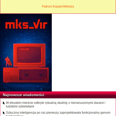
Patroni KopalniWiedzy
Najnowsze wiadomości
W etruskim mieście odkryto rytualną studnię z nienaruszonymi darami i
ludzkimi szkieletami
Sztuczna inteligencja po raz pierwszy zaprojektowała funkcjonalny genom