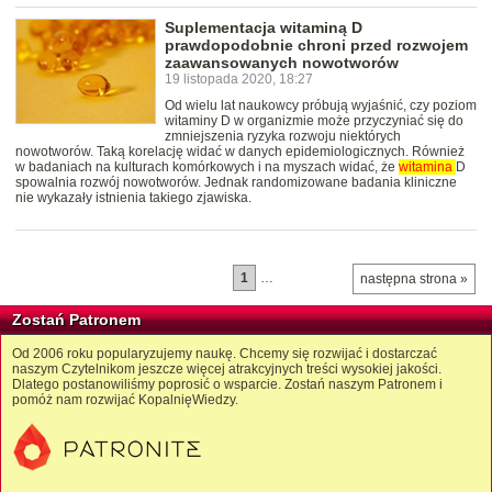
Suplementacja witaminą D
prawdopodobnie chroni przed rozwojem
zaawansowanych nowotworów
19 listopada 2020, 18:27
Od wielu lat naukowcy próbują wyjaśnić, czy poziom
witaminy D w organizmie może przyczyniać się do
zmniejszenia ryzyka rozwoju niektórych
nowotworów. Taką korelację widać w danych epidemiologicznych. Również
w badaniach na kulturach komórkowych i na myszach widać, że
witamina
D
spowalnia rozwój nowotworów. Jednak randomizowane badania kliniczne
nie wykazały istnienia takiego zjawiska.
1
…
następna strona »
Zostań Patronem
Od 2006 roku popularyzujemy naukę. Chcemy się rozwijać i dostarczać
naszym Czytelnikom jeszcze więcej atrakcyjnych treści wysokiej jakości.
Dlatego postanowiliśmy poprosić o wsparcie. Zostań naszym Patronem i
pomóż nam rozwijać KopalnięWiedzy.