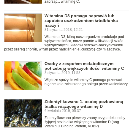
zaprząc... witaminę C.
Witamina D3 pomaga naprawić lub
zapobiec uszkodzeniom śródbłonka
naczyń
31 stycznia 2018, 12:21
Witamina D3, którą nasz organizm produkuje pod
wpływem słońca, może pomóc w likwidacji szkód
wyrządzonych układowi sercowo-naczyniowemu
przez szereg chorób, w tym przez nadciśnienie, cukrzycę czy miażdżycę.
Osoby z zespołem metabolicznym
potrzebują większych ilości witaminy C
3 stycznia 2019, 11:58
Większe spożycie witaminy C pomaga przerwać
błędne koło zaburzonego obiegu przeciwutleniaczy.
Zidentyfikowano 1. osobę pozbawioną
białka wiążącego witaminę D
6 kwietnia 2019, 05:37
Zidentyfikowano pierwszy znany przypadek osoby
żyjącej bez białka wiążącego witaminę D (ang.
Vitamin D Binding Protein, VDBP).