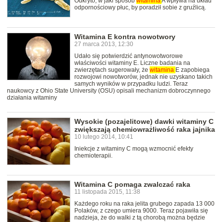
Odkryto, w jaki sposób
witamina
A wpływa na układ
odpornościowy płuc, by poradził sobie z gruźlicą.
Witamina E kontra nowotwory
27 marca 2013, 12:30
Udało się potwierdzić antynowotworowe
właściwości witaminy E. Liczne badania na
zwierzętach sugerowały, że
witamina
E zapobiega
rozwojowi nowotworów, jednak nie uzyskano takich
samych wyników w przypadku ludzi. Teraz
naukowcy z Ohio State University (OSU) opisali mechanizm dobroczynnego
działania witaminy
Wysokie (pozajelitowe) dawki witaminy C
zwiększają chemiowrażliwość raka jajnika
10 lutego 2014, 10:41
Iniekcje z witaminy C mogą wzmocnić efekty
chemioterapii.
Witamina C pomaga zwalczać raka
11 listopada 2015, 11:38
Każdego roku na raka jelita grubego zapada 13 000
Polaków, z czego umiera 9000. Teraz pojawiła się
nadzieja, że do walki z tą chorobą można będzie