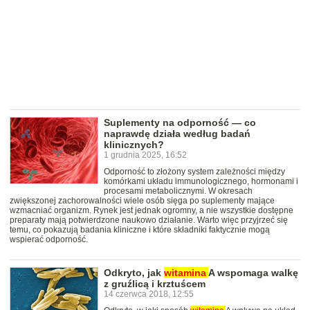
Suplementy na odporność — co
naprawdę działa według badań
klinicznych?
1 grudnia 2025, 16:52
Odporność to złożony system zależności między
komórkami układu immunologicznego, hormonami i
procesami metabolicznymi. W okresach
zwiększonej zachorowalności wiele osób sięga po suplementy mające
wzmacniać organizm. Rynek jest jednak ogromny, a nie wszystkie dostępne
preparaty mają potwierdzone naukowo działanie. Warto więc przyjrzeć się
temu, co pokazują badania kliniczne i które składniki faktycznie mogą
wspierać odporność.
Odkryto, jak
witamina
A wspomaga walkę
z gruźlicą i krztuścem
14 czerwca 2018, 12:55