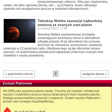
niespodziewanego odkrycia. Silny gaz cieplarniany,
metan, nie tylko ogrzewa Ziemię, ale i... ją ochładza. Nowo odkrytego
zjawiska nie uwzględniono jeszcze w modelach klimatycznych.
Teleskop Webba zauważył najbardziej
zmienną ze znanych nam planet
22 marca 2023, 17:46
Teleskop Webba zaobserwował szczegóły
zawierających krzemiany chmur w atmosferze
odległej planety. W jej atmosferze bez przerwy
dochodzi do mieszania, wznoszenia i opadania
materiału w 22-godzinym cyklu. Wynikiem tego są tak olbrzymie zmiany
jasności, że wspomniana planeta jest najbardziej zmiennym znanym nam
obiektem o masie planetarnej.
2
…
« poprzednia strona
następna strona »
Zostań Patronem
Od 2006 roku popularyzujemy naukę. Chcemy się rozwijać i dostarczać
naszym Czytelnikom jeszcze więcej atrakcyjnych treści wysokiej jakości.
Dlatego postanowiliśmy poprosić o wsparcie. Zostań naszym Patronem i
pomóż nam rozwijać KopalnięWiedzy.