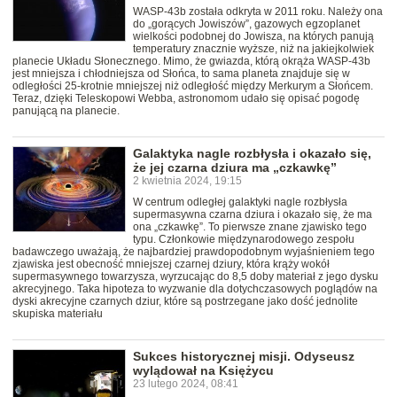
WASP-43b została odkryta w 2011 roku. Należy ona
do „gorących Jowiszów”, gazowych egzoplanet
wielkości podobnej do Jowisza, na których panują
temperatury znacznie wyższe, niż na jakiejkolwiek
planecie Układu Słonecznego. Mimo, że gwiazda, którą okrąża WASP-43b
jest mniejsza i chłodniejsza od Słońca, to sama planeta znajduje się w
odległości 25-krotnie mniejszej niż odległość między Merkurym a Słońcem.
Teraz, dzięki Teleskopowi Webba, astronomom udało się opisać pogodę
panującą na planecie.
Galaktyka nagle rozbłysła i okazało się,
że jej czarna dziura ma „czkawkę”
2 kwietnia 2024, 19:15
W centrum odległej galaktyki nagle rozbłysła
supermasywna czarna dziura i okazało się, że ma
ona „czkawkę”. To pierwsze znane zjawisko tego
typu. Członkowie międzynarodowego zespołu
badawczego uważają, że najbardziej prawdopodobnym wyjaśnieniem tego
zjawiska jest obecność mniejszej czarnej dziury, która krąży wokół
supermasywnego towarzysza, wyrzucając do 8,5 doby materiał z jego dysku
akrecyjnego. Taka hipoteza to wyzwanie dla dotychczasowych poglądów na
dyski akrecyjne czarnych dziur, które są postrzegane jako dość jednolite
skupiska materiału
Sukces historycznej misji. Odyseusz
wylądował na Księżycu
23 lutego 2024, 08:41