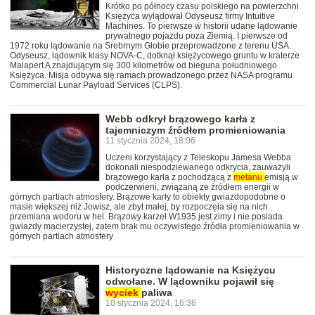
Krótko po północy czasu polskiego na powierzchni
Księżyca wylądował Odyseusz firmy Intuitive
Machines. To pierwsze w historii udane lądowanie
prywatnego pojazdu poza Ziemią. I pierwsze od
1972 roku lądowanie na Srebrnym Globie przeprowadzone z terenu USA.
Odyseusz, lądownik klasy NOVA-C, dotknął księżycowego gruntu w kraterze
Malapert A znajdującym się 300 kilometrów od bieguna południowego
Księżyca. Misja odbywa się ramach prowadzonego przez NASA programu
Commercial Lunar Payload Services (CLPS).
Webb odkrył brązowego karła z
tajemniczym źródłem promieniowania
11 stycznia 2024, 18:06
Uczeni korzystający z Teleskopu Jamesa Webba
dokonali niespodziewanego odkrycia, zauważyli
brązowego karła z pochodzącą z
metanu
emisją w
podczerwieni, związaną ze źródłem energii w
górnych partiach atmosfery. Brązowe karły to obiekty gwiazdopodobne o
masie większej niż Jowisz, ale zbyt małej, by rozpoczęła się na nich
przemiana wodoru w hel. Brązowy karzeł W1935 jest zimy i nie posiada
gwiazdy macierzystej, zatem brak mu oczywistego źródła promieniowania w
górnych partiach atmosfery
Historyczne lądowanie na Księżycu
odwołane. W lądowniku pojawił się
wyciek
paliwa
10 stycznia 2024, 16:36