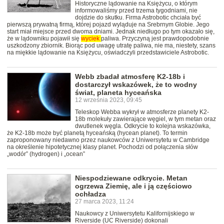
Historyczne lądowanie na Księżycu, o którym
informowaliśmy przed trzema tygodniami, nie
dojdzie do skutku. Firma Astrobotic chciała być
pierwszą prywatną firmą, której pojazd wyląduje na Srebrnym Globie. Jego
start miał miejsce przed dwoma dniami. Jednak niedługo po tym okazało się,
że w lądowniku pojawił się
wyciek
paliwa. Przyczyną jest prawdopodobnie
uszkodzony zbiornik. Biorąc pod uwagę utratę paliwa, nie ma, niestety, szans
na miękkie lądowanie na Księżycu, oświadczyli przedstawiciele Astrobotic.
Webb zbadał atmosferę K2-18b i
dostarczył wskazówek, że to wodny
świat, planeta hyceańska
12 września 2023, 09:45
Teleskop Webba wykrył w atmosferze planety K2-
18b molekuły zawierające węgiel, w tym metan oraz
dwutlenek węgla. Odkrycie to kolejna wskazówka,
że K2-18b może być planetą hyceańską (hycean planet). To termin
zaproponowany niedawno przez naukowców z Uniwersytetu w Cambridge
na określenie hipotetycznej klasy planet. Pochodzi od połączenia słów
„wodór” (hydrogen) i „ocean”
Niespodziewane odkrycie. Metan
ogrzewa Ziemię, ale i ją częściowo
ochładza
27 marca 2023, 11:24
Naukowcy z Uniwersytetu Kalifornijskiego w
Riverside (UC Riverside) dokonali