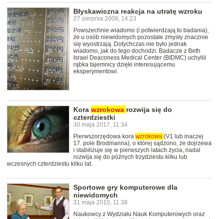
Błyskawiczna reakcja na utratę wzroku
27 sierpnia 2008, 14:23
Powszechnie wiadomo (i potwierdzają to badania),
że u osób niewidomych pozostałe zmysły znacznie
się wyostrzają. Dotychczas nie było jednak
wiadomo, jak do tego dochodzi. Badacze z Beth
Israel Deaconess Medical Center (BIDMC) uchylili
rąbka tajemnicy dzięki interesującemu
eksperymentowi.
Kora
wzrokowa
rozwija się do
czterdziestki
30 maja 2017, 11:34
Pierwszorzędowa kora
wzrokowa
(V1 lub inaczej
17. pole Brodmanna), o której sądzono, że dojrzewa
i stabilizuje się w pierwszych latach życia, nadal
rozwija się do późnych trzydziestu kilku lub
wczesnych czterdziestu kilku lat.
Sportowe gry komputerowe dla
niewidomych
31 maja 2010, 11:38
Naukowcy z Wydziału Nauk Komputerowych oraz