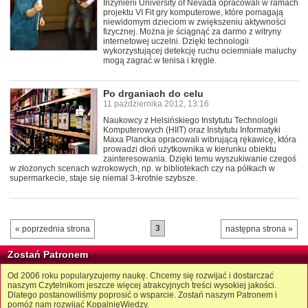
Inżynierii University of Nevada opracowali w ramach
projektu VI Fit gry komputerowe, które pomagają
niewidomym dzieciom w zwiększeniu aktywności
fizycznej. Można je ściągnąć za darmo z witryny
internetowej uczelni. Dzięki technologii
wykorzystującej detekcję ruchu ociemniałe maluchy
mogą zagrać w tenisa i kręgle.
Po drganiach do celu
11 października 2012, 13:16
Naukowcy z Helsińskiego Instytutu Technologii
Komputerowych (HIIT) oraz Instytutu Informatyki
Maxa Plancka opracowali wibrującą rękawicę, która
prowadzi dłoń użytkownika w kierunku obiektu
zainteresowania. Dzięki temu wyszukiwanie czegoś
w złożonych scenach wzrokowych, np. w bibliotekach czy na półkach w
supermarkecie, staje się niemal 3-krotnie szybsze.
3
« poprzednia strona
następna strona »
Zostań Patronem
Od 2006 roku popularyzujemy naukę. Chcemy się rozwijać i dostarczać
naszym Czytelnikom jeszcze więcej atrakcyjnych treści wysokiej jakości.
Dlatego postanowiliśmy poprosić o wsparcie. Zostań naszym Patronem i
pomóż nam rozwijać KopalnięWiedzy.