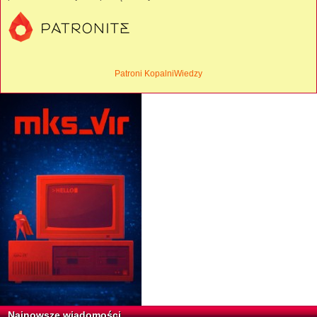
Patroni KopalniWiedzy
Najnowsze wiadomości