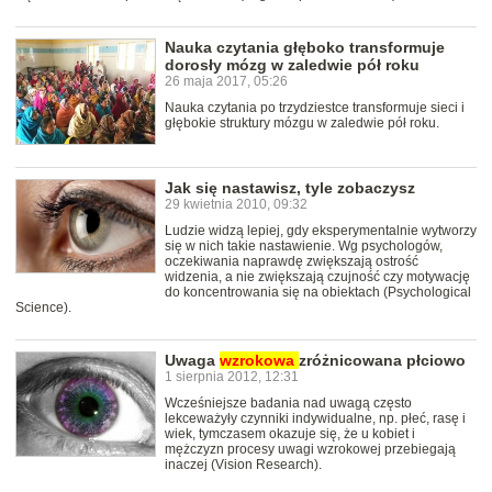
Nauka czytania głęboko transformuje
dorosły mózg w zaledwie pół roku
26 maja 2017, 05:26
Nauka czytania po trzydziestce transformuje sieci i
głębokie struktury mózgu w zaledwie pół roku.
Jak się nastawisz, tyle zobaczysz
29 kwietnia 2010, 09:32
Ludzie widzą lepiej, gdy eksperymentalnie wytworzy
się w nich takie nastawienie. Wg psychologów,
oczekiwania naprawdę zwiększają ostrość
widzenia, a nie zwiększają czujność czy motywację
do koncentrowania się na obiektach (Psychological
Science).
Uwaga
wzrokowa
zróżnicowana płciowo
1 sierpnia 2012, 12:31
Wcześniejsze badania nad uwagą często
lekceważyły czynniki indywidualne, np. płeć, rasę i
wiek, tymczasem okazuje się, że u kobiet i
mężczyzn procesy uwagi wzrokowej przebiegają
inaczej (Vision Research).