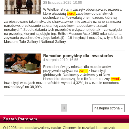
28 listopada 2025, 10:00
W Wielkiej Brytanii zaczęły obowiązywać przepisy,
które ułatwiają
zwrot
zabytków do państw ich
pochodzenia. Pozwalają one muzeom, które są
zarejestrowane jako instytucje charytatywne i nie zostały uznane za muzea
narodowe, przekazanie za granicę zabytków na podstawie „zasad
moralnych”. Spod działania tych przepisów wyłączono jednak – ze względu
na przepisy, którymi są objęte (np. British Museum Act z 1963 roku zabrania
zbywania przedmiotów z jego kolekcji) – 16 instytucji i muzeów, w tym British
Museum, Tate Gallery i National Gallery.
Ramadan pomyślny dla inwestorów
4 sierpnia 2010, 16:55
Ramadan, święty miesiąc dla muzułmanów,
pozytywnie wpływa na
zwrot
z inwestycji
giełdowych. Naukowcy z University of New
Hampshire donoszą, że o ile średni roczny
zwrot
z
inwestycji w krajach muzułmańskich wynosi 4,32%, to w czasie ramadanu
można liczyć na 38,09%.
1
…
następna strona »
Zostań Patronem
Od 2006 roku popularyzujemy naukę. Chcemy się rozwijać i dostarczać