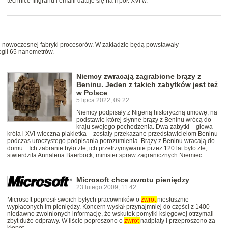
technice filigranu i emalii datuje się na II poł. XVI w.
 nowoczesnej fabryki procesorów. W zakładzie będą powstawały
gii 65 nanometrów.
Niemcy zwracają zagrabione brązy z
Beninu. Jeden z takich zabytków jest też
w Polsce
5 lipca 2022, 09:22
Niemcy podpisały z Nigerią historyczną umowę, na
podstawie której słynne brązy z Beninu wrócą do
kraju swojego pochodzenia. Dwa zabytki – głowa
króla i XVI-wieczna plakietka – zostały przekazane przedstawicielom Beninu
podczas uroczystego podpisania porozumienia. Brązy z Beninu wracają do
domu... Ich zabranie było złe, ich przetrzymywanie przez 120 lat było złe,
stwierdziła Annalena Baerbock, minister spraw zagranicznych Niemiec.
Microsoft chce zwrotu pieniędzy
23 lutego 2009, 11:42
Microsoft poprosił swoich byłych pracowników o
zwrot
niesłusznie
wypłaconych im pieniędzy. Koncern wysłał przynajmniej do części z 1400
niedawno zwolnionych informację, że wskutek pomyłki księgowej otrzymali
zbyt duże odprawy. W liście poproszono o
zwrot
nadpłaty i przeproszono za