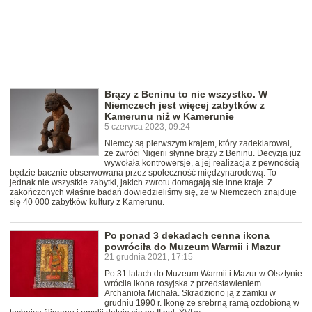
Brązy z Beninu to nie wszystko. W
Niemczech jest więcej zabytków z
Kamerunu niż w Kamerunie
5 czerwca 2023, 09:24
Niemcy są pierwszym krajem, który zadeklarował,
że zwróci Nigerii słynne brązy z Beninu. Decyzja już
wywołała kontrowersje, a jej realizacja z pewnością
będzie bacznie obserwowana przez społeczność międzynarodową. To
jednak nie wszystkie zabytki, jakich zwrotu domagają się inne kraje. Z
zakończonych właśnie badań dowiedzieliśmy się, że w Niemczech znajduje
się 40 000 zabytków kultury z Kamerunu.
Po ponad 3 dekadach cenna ikona
powróciła do Muzeum Warmii i Mazur
21 grudnia 2021, 17:15
Po 31 latach do Muzeum Warmii i Mazur w Olsztynie
wróciła ikona rosyjska z przedstawieniem
Archanioła Michała. Skradziono ją z zamku w
grudniu 1990 r. Ikonę ze srebrną ramą ozdobioną w