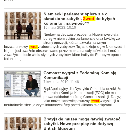
kłopot.
Niemiecki parlament spiera się o
skradzione zabytki.
Zwrot
do byłych
kolonii to „naiwność”?
15 maja 2023, 10:10
Niedawna decyzja prezydenta Nigerii wywołała
burzę w niemieckim parlamencie oraz krytykę ze
strony opozycji, która nazwała naiwnym
bezwarunkowy
zwrot
zrabowanych zabytków. To, co dzieje się w Niemczech i
Nigerii jest uważnie obserwowane przez muzea na całym świecie i może
zaważyć na losie wielu słynnych zabytków, które trafiły do Europy w epoce
kolonialnej.
Comcast wygrał z Federalną Komisją
Komunikacji
7 kwietnia 2010, 11:46
Sąd Apelacyjny dla Dystryktu Columbia orzekł, że
Federalna Komisja Komunikacji (FCC) nie ma
prawa nakładać na firmę Comcast sankcji. Decyzja
taka może stanowić poważny
zwrot
w dyskusji o
neutralności sieci, o czym informowaliśmy przed kilkoma miesiącami.
Brytyjskie muzea mogą łatwiej zwracać
zabytki. Nowe przepisy nie dotyczą
British Museum