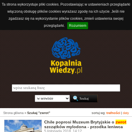
Ta strona wykorzystuje pliki cookies. Pozostawiając w ustawieniach przeglądarki
włączoną obsługę plików cookies wyrażasz zgodę na ich użycie. Jeśli nie
zgadzasz się na wykorzystanie plików cookies, zmień ustawienia swojej
przeglądarki.
Rozumiem
Strona główna
>
Szukaj "zwrot"
sortuj wg:
trafności
|
daty
Chile poprosi Muzeum Brytyjskie o
zwrot
szczątków mylodona - przodka leniwca
5 listopada 2018, 14:12