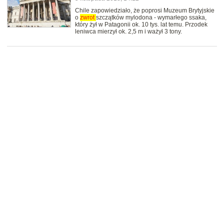
Chile zapowiedziało, że poprosi Muzeum Brytyjskie
o
zwrot
szczątków mylodona - wymarłego ssaka,
który żył w Patagonii ok. 10 tys. lat temu. Przodek
leniwca mierzył ok. 2,5 m i ważył 3 tony.