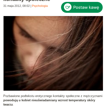
31 maja 2012, 08:02
|
Psychologia
Pozbawione podtekstu erotycznego kontakty społeczne z mężczyznami
powodują u kobiet nieuświadamiany wzrost temperatury skóry
twarzy
.