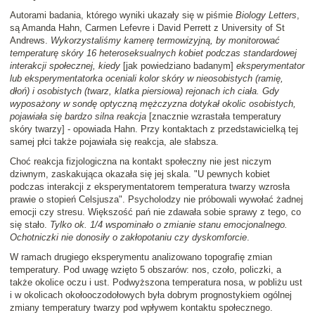
Autorami badania, którego wyniki ukazały się w piśmie
Biology Letters
,
są Amanda Hahn, Carmen Lefevre i David Perrett z University of St
Andrews.
Wykorzystaliśmy kamerę termowizyjną, by monitorować
temperaturę skóry 16 heteroseksualnych kobiet podczas standardowej
interakcji społecznej, kiedy
[jak powiedziano badanym]
eksperymentator
lub eksperymentatorka oceniali kolor skóry w nieosobistych (ramię,
dłoń) i osobistych (twarz, klatka piersiowa) rejonach ich ciała. Gdy
wyposażony w sondę optyczną mężczyzna dotykał okolic osobistych,
pojawiała się bardzo silna reakcja
[znacznie wzrastała temperatury
skóry twarzy] - opowiada Hahn. Przy kontaktach z przedstawicielką tej
samej płci także pojawiała się reakcja, ale słabsza.
Choć reakcja fizjologiczna na kontakt społeczny nie jest niczym
dziwnym, zaskakująca okazała się jej skala. "U pewnych kobiet
podczas interakcji z eksperymentatorem temperatura twarzy wzrosła
prawie o stopień Celsjusza". Psycholodzy nie próbowali wywołać żadnej
emocji czy stresu. Większość pań nie zdawała sobie sprawy z tego, co
się stało.
Tylko ok. 1/4 wspominało o zmianie stanu emocjonalnego.
Ochotniczki nie donosiły o zakłopotaniu czy dyskomforcie
.
W ramach drugiego eksperymentu analizowano topografię zmian
temperatury. Pod uwagę wzięto 5 obszarów: nos, czoło, policzki, a
także okolice oczu i ust. Podwyższona temperatura nosa, w pobliżu ust
i w okolicach okołooczodołowych była dobrym prognostykiem ogólnej
zmiany temperatury twarzy pod wpływem kontaktu społecznego.