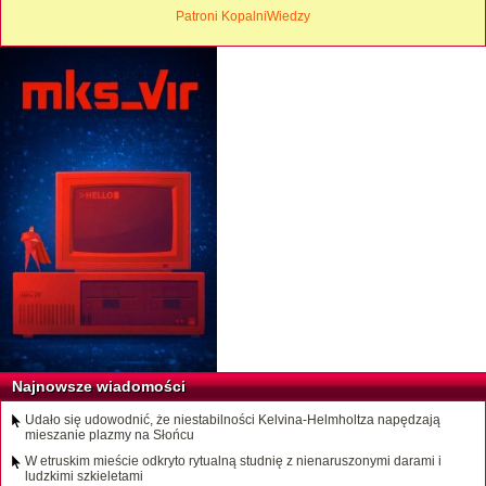
Patroni KopalniWiedzy
Najnowsze wiadomości
Udało się udowodnić, że niestabilności Kelvina-Helmholtza napędzają
mieszanie plazmy na Słońcu
W etruskim mieście odkryto rytualną studnię z nienaruszonymi darami i
ludzkimi szkieletami