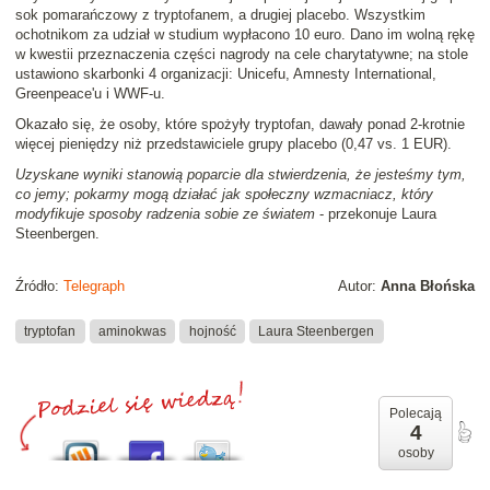
sok pomarańczowy z tryptofanem, a drugiej placebo. Wszystkim
ochotnikom za udział w studium wypłacono 10 euro. Dano im wolną rękę
w kwestii przeznaczenia części nagrody na cele charytatywne; na stole
ustawiono skarbonki 4 organizacji: Unicefu, Amnesty International,
Greenpeace'u i WWF-u.
Okazało się, że osoby, które spożyły tryptofan, dawały ponad 2-krotnie
więcej pieniędzy niż przedstawiciele grupy placebo (0,47 vs. 1 EUR).
Uzyskane wyniki stanowią poparcie dla stwierdzenia, że jesteśmy tym,
co jemy; pokarmy mogą działać jak społeczny wzmacniacz, który
modyfikuje sposoby radzenia sobie ze światem
- przekonuje Laura
Steenbergen.
Źródło:
Telegraph
Autor:
Anna Błońska
tryptofan
aminokwas
hojność
Laura Steenbergen
Polecają
4
osoby