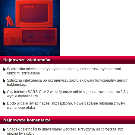
Najnowsze wiadomości
W etruskim mieście odkryto rytualną studnię z nienaruszonymi darami i
ludzkimi szkieletami
Sztuczna inteligencja po raz pierwszy zaprojektowała funkcjonalny genom
bakteriofaga
Czy infekcja SARS-CoV-2 w ciąży może odbić się na zdrowiu dziecka? Są
wyniki metaanalizy
Dodo widział świat inaczej, niż sądzono. Nowe badanie odsłania zmysły
wymarłego ptaka
Najnowsze komentarze
Spadek dzietności to uniwersalny wzorzec. Przyczyna jest prostsza, niż
można by sądzić