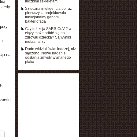
lną
ludzkimi szkieletami
 kiedy
Sztuczna inteligencja po raz
pierwszy zaprojektowała
funkcjonalny genom
bakteriofaga
przy
Czy infekcja SARS-CoV-2 w
ciąży może odbić się na
zdrowiu dziecka? Są wyniki
 i
metaanalizy
Dodo widział świat inaczej, niż
sądzono. Nowe badanie
cja na
odsłania zmysły wymarłego
ptaka
e.
łoński