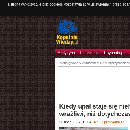
Ta strona wykorzystuje pliki cookies. Pozostawiając w ustawieniach przeglądar
Medycyna
Technologia
Psychologia
Strona główna
>
Wiadomości
>
Nauki przyrodnicze
Kiedy upał staje się ni
wrażliwi, niż dotychcza
20 lipca 2022, 15:04
|
Nauki przyrodnicze