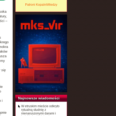
Patroni KopalniWiedzy
soka
tury,
ści –
s
okrego
mokra
saków
jusza
izmy
 się
ie
o
Najnowsze wiadomości
 i
W etruskim mieście odkryto
rytualną studnię z
ępnie
nienaruszonymi darami i