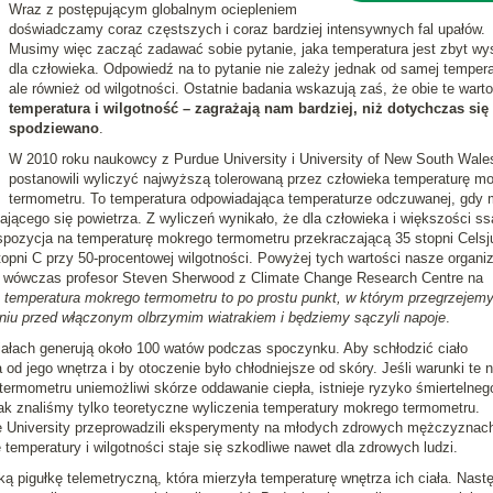
Wraz z postępującym globalnym ociepleniem
doświadczamy coraz częstszych i coraz bardziej intensywnych fal upałów.
Musimy więc zacząć zadawać sobie pytanie, jaka temperatura jest zbyt wy
dla człowieka. Odpowiedź na to pytanie nie zależy jednak od samej tempera
ale również od wilgotności. Ostatnie badania wskazują zaś, że obie te warto
temperatura i wilgotność – zagrażają nam bardziej, niż dotychczas się
spodziewano
.
W 2010 roku naukowcy z Purdue University i University of New South Wale
postanowili wyliczyć najwyższą tolerowaną przez człowieka temperaturę m
termometru. To temperatura odpowiadająca temperaturze odczuwanej, gdy 
ającego się powietrza. Z wyliczeń wynikało, że dla człowieka i większości s
kspozycja na temperaturę mokrego termometru przekraczającą 35 stopni Cels
stopni C przy 50-procentowej wilgotności. Powyżej tych wartości nasze organ
iał wówczas profesor Steven Sherwood z Climate Change Research Centre na
 temperatura mokrego termometru to po prostu punkt, w którym przegrzejemy
iu przed włączonym olbrzymim wiatrakiem i będziemy sączyli napoje
.
łach generują około 100 watów podczas spoczynku. Aby schłodzić ciało
 od jego wnętrza i by otoczenie było chłodniejsze od skóry. Jeśli warunki te n
termometru uniemożliwi skórze oddawanie ciepła, istnieje ryzyko śmiertelneg
ak znaliśmy tylko teoretyczne wyliczenia temperatury mokrego termometru.
 University przeprowadzili eksperymenty na młodych zdrowych mężczyznach
 temperatury i wilgotności staje się szkodliwe nawet dla zdrowych ludzi.
ą pigułkę telemetryczną, która mierzyła temperaturę wnętrza ich ciała. Nast