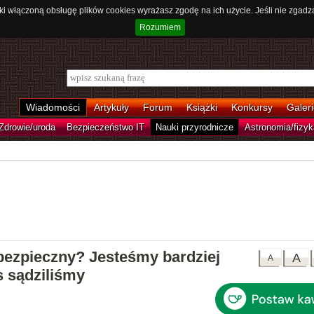
ki włączoną obsługę plików cookies wyrażasz zgodę na ich użycie. Jeśli nie zgadz
Rozumiem
Wiadomości
Artykuły
Forum
Książki
Konkursy
Galeri
Zdrowie/uroda
Bezpieczeństwo IT
Nauki przyrodnicze
Astronomia/fizyk
ebezpieczny? Jesteśmy bardziej
A
A
s sądziliśmy