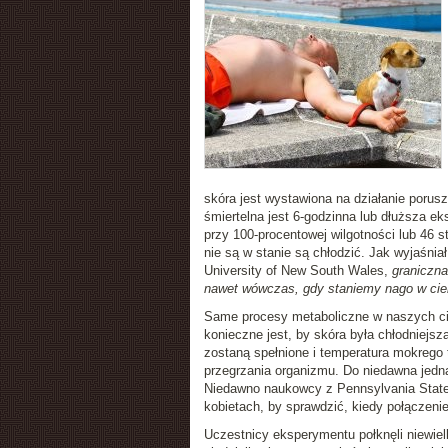
skóra jest wystawiona na działanie porusz
śmiertelna jest 6-godzinna lub dłuższa e
przy 100-procentowej wilgotności lub 46 
nie są w stanie są chłodzić. Jak wyjaśn
University of New South Wales,
graniczna
nawet wówczas, gdy staniemy nago w cien
Same procesy metaboliczne w naszych cia
konieczne jest, by skóra była chłodniejsza
zostaną spełnione i temperatura mokrego 
przegrzania organizmu. Do niedawna jedn
Niedawno naukowcy z Pennsylvania State
kobietach, by sprawdzić, kiedy połączenie
Uczestnicy eksperymentu połknęli niewielk