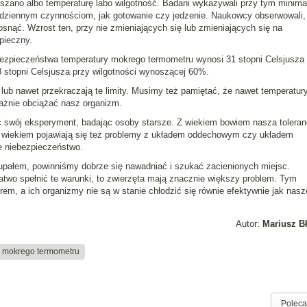
ększano albo temperaturę labo wilgotność. Badani wykazywali przy tym minima
ziennym czynnościom, jak gotowanie czy jedzenie. Naukowcy obserwowali,
osnąć. Wzrost ten, przy nie zmieniających się lub zmieniających się na
pieczny.
ezpieczeństwa temperatury mokrego termometru wynosi 31 stopni Celsjusza 
38 stopni Celsjusza przy wilgotności wynoszącej 60%.
 lub nawet przekraczają te limity. Musimy też pamiętać, że nawet temperatury
ważnie obciążać nasz organizm.
swój eksperyment, badając osoby starsze. Z wiekiem bowiem nasza toleran
 z wiekiem pojawiają się też problemy z układem oddechowym czy układem
e niebezpieczeństwo.
upałem, powinniśmy dobrze się nawadniać i szukać zacienionych miejsc.
atwo spełnić te warunki, to zwierzęta mają znacznie większy problem. Tym
utrem, a ich organizmy nie są w stanie chłodzić się równie efektywnie jak nasz
Autor:
Mariusz B
a mokrego termometru
Poleca