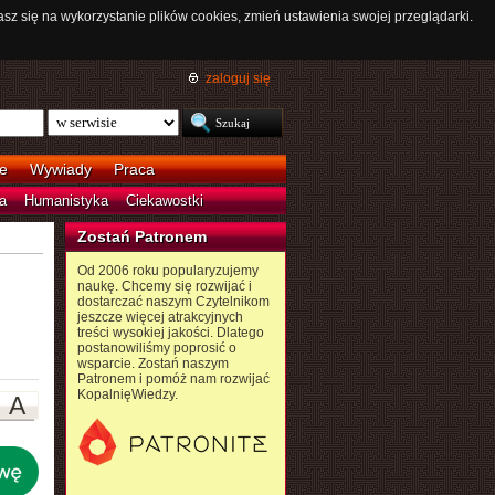
asz się na wykorzystanie plików cookies, zmień ustawienia swojej przeglądarki.
zaloguj się
e
Wywiady
Praca
a
Humanistyka
Ciekawostki
Zostań Patronem
Od 2006 roku popularyzujemy
naukę. Chcemy się rozwijać i
dostarczać naszym Czytelnikom
jeszcze więcej atrakcyjnych
treści wysokiej jakości. Dlatego
postanowiliśmy poprosić o
wsparcie. Zostań naszym
Patronem i pomóż nam rozwijać
KopalnięWiedzy.
A