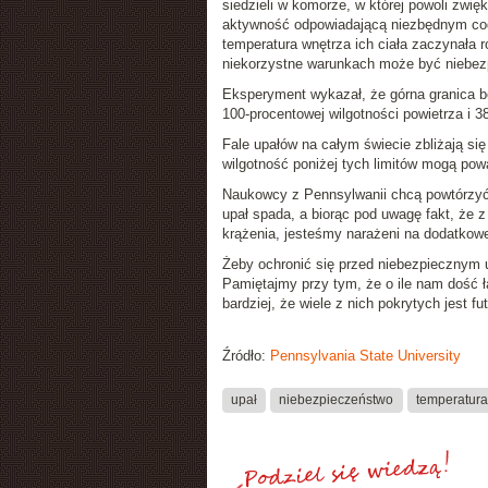
siedzieli w komorze, w której powoli zwi
aktywność odpowiadającą niezbędnym cod
temperatura wnętrza ich ciała zaczynała r
niekorzystne warunkach może być niebez
Eksperyment wykazał, że górna granica b
100-procentowej wilgotności powietrza i 
Fale upałów na całym świecie zbliżają się
wilgotność poniżej tych limitów mogą po
Naukowcy z Pennsylwanii chcą powtórzyć 
upał spada, a biorąc pod uwagę fakt, że
krążenia, jesteśmy narażeni na dodatkow
Żeby ochronić się przed niebezpiecznym 
Pamiętajmy przy tym, że o ile nam dość ł
bardziej, że wiele z nich pokrytych jest f
Źródło:
Pennsylvania State University
upał
niebezpieczeństwo
temperatur