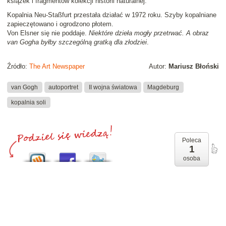
książek i fragmentów kolekcji historii naturalnej.
Kopalnia Neu-Staßfurt przestała działać w 1972 roku. Szyby kopalniane
zapieczętowano i ogrodzono płotem.
Von Elsner się nie poddaje.
Niektóre dzieła mogły przetrwać. A obraz
van Gogha byłby szczególną gratką dla złodziei
.
Źródło:
The Art Newspaper
Autor:
Mariusz Błoński
van Gogh
autoportret
II wojna światowa
Magdeburg
kopalnia soli
Poleca
1
osoba