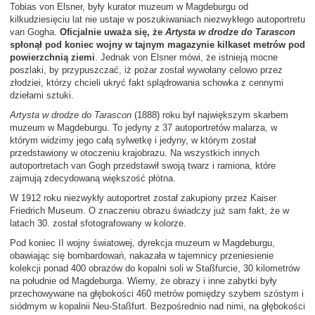
Tobias von Elsner, były kurator muzeum w Magdeburgu od
kilkudziesięciu lat nie ustaje w poszukiwaniach niezwykłego autoportretu
van Gogha.
Oficjalnie uważa się, że
Artysta w drodze do Tarascon
spłonął pod koniec wojny w tajnym magazynie kilkaset metrów pod
powierzchnią ziemi
. Jednak von Elsner mówi, że istnieją mocne
poszlaki, by przypuszczać, iż pożar został wywołany celowo przez
złodziei, którzy chcieli ukryć fakt splądrowania schowka z cennymi
dziełami sztuki.
Artysta w drodze do Tarascon
(1888) roku był największym skarbem
muzeum w Magdeburgu. To jedyny z 37 autoportretów malarza, w
którym widzimy jego całą sylwetkę i jedyny, w którym został
przedstawiony w otoczeniu krajobrazu. Na wszystkich innych
autoportretach van Gogh przedstawił swoją twarz i ramiona, które
zajmują zdecydowaną większość płótna.
W 1912 roku niezwykły autoportret został zakupiony przez Kaiser
Friedrich Museum. O znaczeniu obrazu świadczy już sam fakt, że w
latach 30. został sfotografowany w kolorze.
Pod koniec II wojny światowej, dyrekcja muzeum w Magdeburgu,
obawiając się bombardowań, nakazała w tajemnicy przeniesienie
kolekcji ponad 400 obrazów do kopalni soli w Staßfurcie, 30 kilometrów
na południe od Magdeburga. Wiemy, że obrazy i inne zabytki były
przechowywane na głębokości 460 metrów pomiędzy szybem szóstym i
siódmym w kopalnii Neu-Staßfurt. Bezpośrednio nad nimi, na głębokości