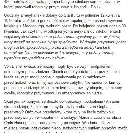
430 metrów znajdowała się tajna fabryka silników samolotowych, w
której pracowali robotnicy przymusowi z Holandii i Polski.
Oddziały amerykańskie dotarły do Staßfurtu w południe 12 kwietnia
1945 roku. Już kilka godzin później w kopalni, gdzie przechowywano
kolekcję z Magdeburga, wybuchł pożar. Do kolejnego pożaru doszło 30
kwietnia. Jak czytamy w odtajnionych amerykańskich dokumentach
wojskowych
stwierdzono że pożar został wywołany przez więźniów,
który weszli do schowka by go splądrować. W drugim przypadku pożar
mógł zostać spowodowany przez zaniedbania amerykańskich
strażników. Nie ma dowodów wskazujących, czy pożary zostały
wywołane przypadkiem czy celowo
.
Von Elsner uważa, że pożary mogły być celowym podpaleniem
dokonanym przez złodziei. Chcieli oni ukryć dokonaną przez siebie
kradzież, więc mogli podpalić opakowania po skradzionych
przedmiotach oraz mniej wartościowe zabytki. Nie wiadomo, kim byli
potencjalni złodzieje. Mogli nimi być nazistowscy oficjele, niemieccy
cywile, robotnicy przymusowi lub amerykańscy żołnierze.
Skąd jednak pomysł, że doszło do kradzieży i podpalenia? A zatem
skąd nadzieja, że niektóre zabytki – w tym obraz van Gogha –
przetrwały? Otóż dwa przedmioty, które były na liście zabytków
przechowywanych w kopalni – manuskrypt Marcina Lutra oraz obraz
Carla Hasenpfluga – odnalazły się po wojnie. Wiadomo też, że z
miejsca pożaru odzyskano nieco uszkodzonych ogniem obrazów, rzeźb,