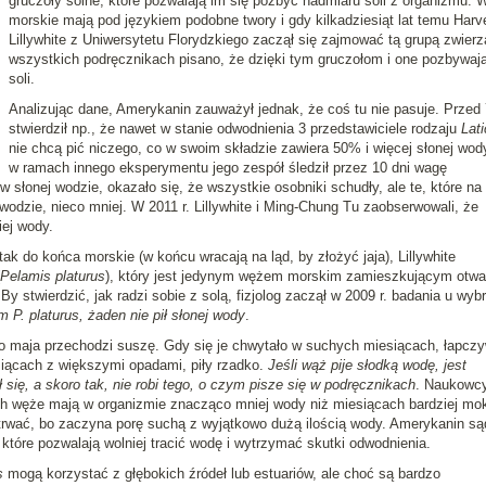
gruczoły solne, które pozwalają im się pozbyć nadmiaru soli z organizmu. 
morskie mają pod językiem podobne twory i gdy kilkadziesiąt lat temu Harv
Lillywhite z Uniwersytetu Florydzkiego zaczął się zajmować tą grupą zwierz
wszystkich podręcznikach pisano, że dzięki tym gruczołom i one pozbywają
soli.
Analizując dane, Amerykanin zauważył jednak, że coś tu nie pasuje. Przed 
stwierdził np., że nawet w stanie odwodnienia 3 przedstawiciele rodzaju
Lat
nie chcą pić niczego, co w swoim składzie zawiera 50% i więcej słonej wod
w ramach innego eksperymentu jego zespół śledził przez 10 dni wagę
słonej wodzie, okazało się, że wszystkie osobniki schudły, ale te, które na
odzie, nieco mniej. W 2011 r. Lillywhite i Ming-Chung Tu zaobserwowali, że
iej wody.
ak do końca morskie (w końcu wracają na ląd, by złożyć jaja), Lillywhite
Pelamis platurus
), który jest jedynym wężem morskim zamieszkującym otwa
y stwierdzić, jak radzi sobie z solą, fizjolog zaczął w 2009 r. badania u wyb
 P. platurus, żaden nie pił słonej wody
.
 do maja przechodzi suszę. Gdy się je chwytało w suchych miesiącach, łapczy
siącach z większymi opadami, piły rzadko.
Jeśli wąż pije słodką wodę, jest
ł się, a skoro tak, nie robi tego, o czym pisze się w podręcznikach
. Naukowc
ach węże mają w organizmie znacząco mniej wody niż miesiącach bardziej mo
zetrwać, bo zaczyna porę suchą z wyjątkowo dużą ilością wody. Amerykanin są
które pozwalają wolniej tracić wodę i wytrzymać skutki odwodnienia.
s
mogą korzystać z głębokich źródeł lub estuariów, ale choć są bardzo