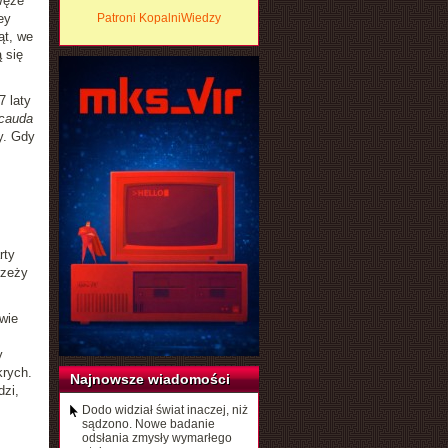
Węże
ey
Patroni KopalniWiedzy
ąt, we
 się
7 laty
icauda
y. Gdy
rty
rzeży
wie
y
krych.
Najnowsze wiadomości
dzi,
Dodo widział świat inaczej, niż
sądzono. Nowe badanie
odsłania zmysły wymarłego