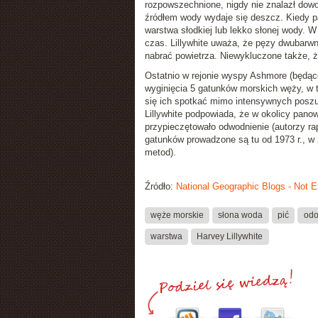
rozpowszechnione, nigdy nie znalazł dow
źródłem wody wydaje się deszcz. Kiedy pa
warstwa słodkiej lub lekko słonej wody. 
czas. Lillywhite uważa, że pęzy dwubarw
nabrać powietrza. Niewykluczone także, ż
Ostatnio w rejonie wyspy Ashmore (będąc
wyginięcia 5 gatunków morskich węży, w
się ich spotkać mimo intensywnych poszu
Lillywhite podpowiada, że w okolicy pano
przypieczętowało odwodnienie (autorzy r
gatunków prowadzone są tu od 1973 r., 
metod).
Źródło:
National Geographic Blogs - Not 
węże morskie
słona woda
pić
odo
warstwa
Harvey Lillywhite