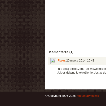
Komentarze (1)
Flaku
,
20 marca 2014, 15:43
"nie chcą pić niczego, co w swoim skł
Jakieś dziwne to określenie. Jest w s
© Copyright 2006-2026
KopalniaWiedzy.pl