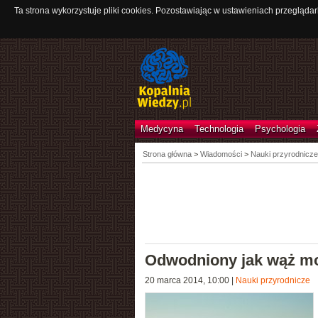
Ta strona wykorzystuje pliki cookies. Pozostawiając w ustawieniach przeglądar
Medycyna
Technologia
Psychologia
Strona główna
>
Wiadomości
>
Nauki przyrodnicze
Odwodniony jak wąż mo
20 marca 2014, 10:00
|
Nauki przyrodnicze