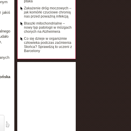
ptaka
obnym
Zakażenie dróg moczowych –
 jakiś
jak komórki czuciowe chronią
nas przed poważną infekcją
Blaszki mitochondrialne –
nowy typ patologii w mózgach
alnego
chorych na Alzheimera
 udało
Co się dzieje w organizmie
e,
człowieka podczas zaćmienia
Słońca? Sprawdzą to uczeni z
Barcelony
anych
ońska