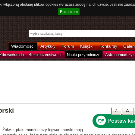
ki włączoną obsługę plików cookies wyrażasz zgodę na ich użycie. Jeśli nie zgadz
Rozumiem
Wiadomości
Artykuły
Forum
Książki
Konkursy
Galeri
Zdrowie/uroda
Bezpieczeństwo IT
Nauki przyrodnicze
Astronomia/fizyk
rski
A
A
Żółwie, ptaki morskie czy legwan morski mają