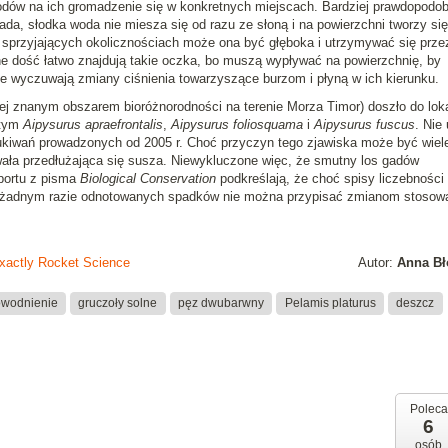
odów na ich gromadzenie się w konkretnych miejscach. Bardziej prawdopod
da, słodka woda nie miesza się od razu ze słoną i na powierzchni tworzy się
W sprzyjających okolicznościach może ona być głęboka i utrzymywać się przez
ne dość łatwo znajdują takie oczka, bo muszą wypływać na powierzchnię, by
e wyczuwają zmiany ciśnienia towarzyszące burzom i płyną w ich kierunku.
ej znanym obszarem bioróżnorodności na terenie Morza Timor) doszło do lok
 tym
Aipysurus apraefrontalis
,
Aipysurus foliosquama
i
Aipysurus fuscus
. Nie
kiwań prowadzonych od 2005 r. Choć przyczyn tego zjawiska może być wiel
wała przedłużająca się susza. Niewykluczone więc, że smutny los gadów
aportu z pisma
Biological Conservation
podkreślają, że choć spisy liczebności
w żadnym razie odnotowanych spadków nie można przypisać zmianom stosow
Exactly Rocket Science
Autor:
Anna Bł
wodnienie
gruczoły solne
pęz dwubarwny
Pelamis platurus
deszcz
Poleca
6
osób