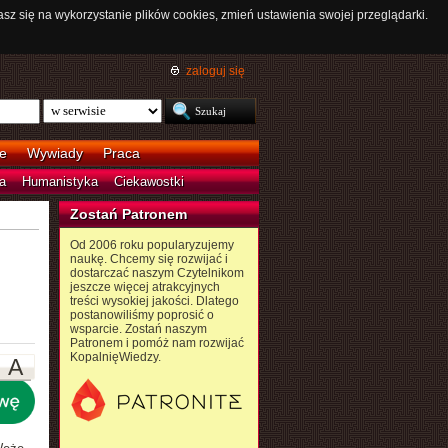
asz się na wykorzystanie plików cookies, zmień ustawienia swojej przeglądarki.
zaloguj się
e
Wywiady
Praca
a
Humanistyka
Ciekawostki
Zostań Patronem
Od 2006 roku popularyzujemy
naukę. Chcemy się rozwijać i
dostarczać naszym Czytelnikom
jeszcze więcej atrakcyjnych
treści wysokiej jakości. Dlatego
postanowiliśmy poprosić o
wsparcie. Zostań naszym
Patronem i pomóż nam rozwijać
KopalnięWiedzy.
A