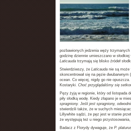
pozbawionych jedzenia węży trzymanych w 
godzinę dziennie umieszczano w słodkiej w
Laticauda
trzymają się blisko źródeł słodk
Stwierdziwszy, że
Laticauda
nie są może t
skoncentrował się na pęzie dwubarwnym (
ocean. Co więcej, nigdy go nie opuszcza. B
Kostaryki.
Choć przyglądaliśmy się setkom
Pęzy żyją w regionie, który od listopada
piły słodką wodę. Kiedy złapano je w mie
spragniony. Jeśli jest spragniony, odwodni
stwierdzili także, że w suchych miesiąc
Lillywhite sądzi, że pęz jest w stanie pr
że występują też u niego przystosowania, 
Badacz z Florydy dywaguje, że
P. platuru