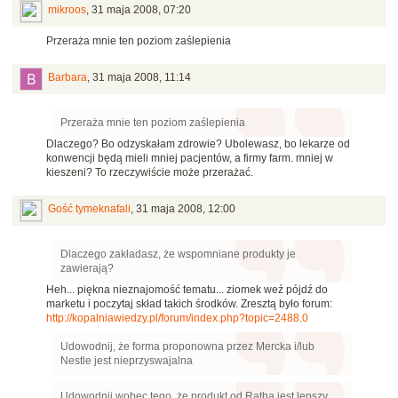
mikroos
,
31 maja 2008, 07:20
Przeraża mnie ten poziom zaślepienia
Barbara
,
31 maja 2008, 11:14
Przeraża mnie ten poziom zaślepienia
Dlaczego? Bo odzyskałam zdrowie? Ubolewasz, bo lekarze od
konwencji będą mieli mniej pacjentów, a firmy farm. mniej w
kieszeni? To rzeczywiście może przerażać.
Gość tymeknafali
,
31 maja 2008, 12:00
Dlaczego zakładasz, że wspomniane produkty je
zawierają?
Heh... piękna nieznajomość tematu... ziomek weź pójdź do
marketu i poczytaj skład takich środków. Zresztą było forum:
http://kopalniawiedzy.pl/forum/index.php?topic=2488.0
Udowodnij, że forma proponowna przez Mercka i/lub
Nestle jest nieprzyswajalna
Udowodnij wobec tego, że produkt od Ratha jest lepszy.