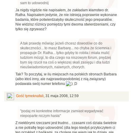
sam to udowodnij
Ja nigdy nigdzie nie napisałem, że zakładam kłamstwo dr.
Ratha. Napisałem jedynie, że nie istnieją poprawnie wykonane
badania, które potwierdzałyby skuteczność jego preparatów.
Nie widzisz różnicy pomiędzy tymi dwoma stwierdzeniami, czy
tylko się zgrywasz?
A tak prawdę mówiąc jeżeli chcesz dowodów co do
skuteczności... to masz Barbarę... no chyba że ściemnia i
propaguje Dr. Ratha... tylko gdyby to robiła i miała mulić
ludziom mózgi, to dla czego na niszowym forum, prędzej
bym się rzucił na coś o większej skali zasięgu i dla ludzi
nieuświadomionych, naiwnych, chorych.
Tak? To poczytaj, w ilu miejscach na polskich stronach Barbara
(albo ktoś inny, ale najprawdopodobniej z nią związany)
podawała swój numer telefonu
;D
Gość tymeknafali
,
31 maja 2008, 12:59
"podaj mi konkretne informacje zamiast wygadywać
niepoparte niczym hasła"
Z niektórymi rzeczami jest trudno... czasami coś działa świetnie
a nie potrafię tego udowodnić (dla tego kiedyś przytoczyłem ci
ten przykład z bańkami, za cholerę nie wiem jak to działa, ale