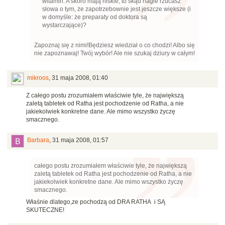
witamin. A skoro mają niskie, to skąd nagle rzucasz
słowa o tym, że zapotrzebownie jest jeszcze większe (i
w domyśle: że preparaty od doktora są
wystarczające)?
Zapoznaj się z nimi!Będziesz wiedział o co chodzi! Albo się
nie zapoznawaj! Twój wybór! Ale nie szukaj dziury w całym!
mikroos
,
31 maja 2008, 01:40
Z całego postu zrozumiałem właściwie tyle, że największą
zaletą tabletek od Ratha jest pochodzenie od Ratha, a nie
jakiekolwiek konkretne dane. Ale mimo wszystko życzę
smacznego.
Barbara
,
31 maja 2008, 01:57
całego postu zrozumiałem właściwie tyle, że największą
zaletą tabletek od Ratha jest pochodzenie od Ratha, a nie
jakiekolwiek konkretne dane. Ale mimo wszystko życzę
smacznego.
Właśnie dlatego,ze pochodzą od DRA RATHA i SĄ
SKUTECZNE!