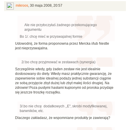
mikroos
,
30 maja 2008, 20:57
Ale nie przytoczyłaś żadnego przekonującego
argumentu
Bo 1/. chcę mieć w przyswajalnej formie
Udowodnij, że forma proponowna przez Mercka i/lub Nestle
jest nieprzyswajalna.
2/.bo chcę przyjmować w zestawach (synergia)
Szczególnie wtedy, gdy żaden zestaw nie jest idealnie
dostosowany do diety. Wtedy masz praktycznie gwarancję, że
zapewnienie sobie idealnej podaży jednej substancji ciągnie
ze sobą przyjęcie zbyt dużej lub zbyt małej ilości drugiej. Na
zdrowie! Poza pustymi hasłami kupionymi od proroka przydaje
się jeszcze troszkę rozsądku.
3/.bo nie chcę dodatkowych ,,E", skrobi modyfikowanej,
barwników, etc.
Dlaczego zakładasz, że wspomniane produkty je zawierają?