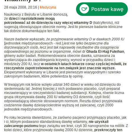
28 maja 2008, 20:16
|
Medycyna
Naukowcy z Bejrutu w Libanie donoszą,
że
dzieci i nastolatkowie mogą
potrzebować aż do dziesięciu razy więcej witaminy D
(kalcyferolu), niż
sugerują obowiązujące obecnie normy. Jest to pierwsze badanie kliniczne
tak dobrze dokumentujące ten fakt.
Nasze badanie wykazało, że przyjmowanie witaminy D w dawkach 2000 IU
[jednostek międzynarodowych - red.]
jest nie tylko bezpieczne dla
dojrzewających osób, lecz jest tak naprawdę niezbędne dla osiągnięcia
odpowiedniego jej poziomu w organizmie
, mówi dr
Ghada El-Hajj Fuleihan
,
główny autor badań. Rekomendowana obecnie dawka, uznawana za
wystarczająca do zapobiegania krzywicy, wynosi w przypadku dzieci i
młodzieży 200 IU, lecz
w ostatnich latach lekarze coraz częściej mówili, że
rzeczywiste zapotrzebowanie na ten związek jest znacznie wyższe.
Eksperyment wykonany w Libanie jest pierwszym wiarygodnym i szeroko
zakrojonym badaniem, które potwierdza tę opinię.
W trwającym rok teście wzięło udział 340 dzieci w wieku od dziesięciu do
siedemnastu lat. Jednej trzeciej z nich podawano placebo, czyli preparat
niezawierający w rzeczywistości badanej substancji. Kolejna, równie liczna
grupa otrzymywała dawkę 200 IU witaminy D3 dziennie, czyli ilość
odpowiadającą obecnie stosowanym normom. Reszta dzieci przyjmowała
codziennie dawkę dziesięciokrotnie wyższą od zalecanej, czyli 2000
jednostek międzynarodowych.
Po roku leczenia stwierdzono, że zarówno pacjenci przyjmujący placebo, jak
i ci, którym podawano standardową dawkę witaminy,
nie uzyskali
zalecanego poziomu
tego związku we krwi, czyli 30 nanogramów na mililitr. Z
kolei dzieci, które przyjmowały dawkę 2000 IU dziennie,
przekroczyły ten