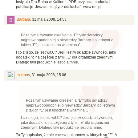
Instytutu Dra Ratha w Kaliforni. P.DR przytacza badania i
publikacje. Jeszcze zdążysz odsłuchać: www.rdc.pl
Barbara
,
31 maja 2008, 14:53
Poza tym używanie określenia "E" tylko świadczy
najprawdopodobniej o niewiedzy Barbary, bo jednym z
takich "E" jest ukochana witamina C.
I co z tego, że jest wit.C? Jeśli jest w składzie żywności, jako
dodatek, to najczęściej z tymi ,,E" dla organizmu zbędnymi.
Dlatego taki produkt nie jest dla mnie.
mikroos
,
31 maja 2008, 15:06
Poza tym używanie określenia "E" tylko świadczy
najprawdopodobniej o niewiedzy Barbary, bo jednym
z takich "E" jest ukochana witamina C.
I co z tego, że jest wit.C? Jeśli jest w składzie żywności,
jako dodatek, to najczęściej z tymi ,,E" dla organizmu
zbędnymi. Dlatego taki produkt nie jest dla mnie.
To Ty napisałaś, że nie chcesz pokarmów, w których są "E". A