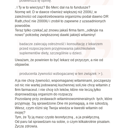
potwierdza tę opinię.
. I Ty w to wierzysz? Bo Merc dał na to fundusze?
Normę wit. D w dawce również większej niż 200IU, w
zależności od zapotrzebowania organizmu podał dawno DR
Rath,choć nie 2000IU i zrobił to zapewne z uzasadnionych
powodów.
Teraz tylko czekać,aż znowu jakaś firma farm.,,odkryje na
nowo" potrzebę zwiększonej dawki jakiejś witaminy!
badacze zalecają ostrożność i konsultację z lekarzem
przed rozpoczęciem przyjmowania jakichkolwiek
suplementów diety, szczególnie u dzieci.
Uważam, że powinien to być lekarz od przyczyn, a nie od
objawów.
producenta żywności wzbogacanej w ten związek :> ).
A ja nie chcę żywności, wspomaganej witaminami, począwszy
od nic nie wartej jodowanej kuchennej soli,nie chcę witamin z
firm farmaceut. i nie chcę ich leków, które nie leczą,tylko
doprowadzają organizm do rozpaczy.
Pozostanę przy zestawach witaminowomineralnych tych, które
przyjmuję. Są sprawdzone.One mi pomagają, a nie szkodzą.
Wiesz, czym różni się Twoja wiedza w kwestii witamin od
mojej?
Tym, że Ty ją masz czysto teoretyczną , a ja praktyczną.
Od paru lat sprawdzam na sobie, o czym kilkakrotnie pisałam.
Życzę zdrowia.