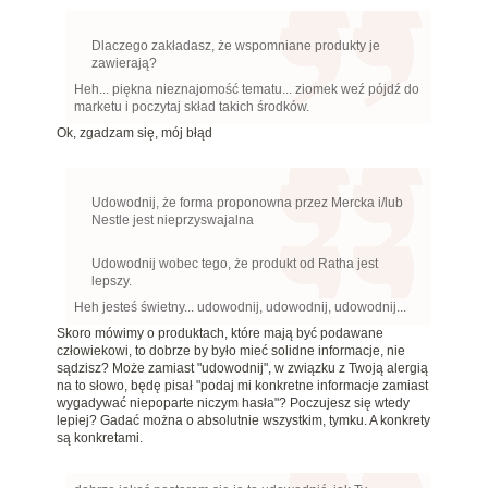
Dlaczego zakładasz, że wspomniane produkty je
zawierają?
Heh... piękna nieznajomość tematu... ziomek weź pójdź do
marketu i poczytaj skład takich środków.
Ok, zgadzam się, mój błąd
Udowodnij, że forma proponowna przez Mercka i/lub
Nestle jest nieprzyswajalna
Udowodnij wobec tego, że produkt od Ratha jest
lepszy.
Heh jesteś świetny... udowodnij, udowodnij, udowodnij...
Skoro mówimy o produktach, które mają być podawane
człowiekowi, to dobrze by było mieć solidne informacje, nie
sądzisz? Może zamiast "udowodnij", w związku z Twoją alergią
na to słowo, będę pisał "podaj mi konkretne informacje zamiast
wygadywać niepoparte niczym hasła"? Poczujesz się wtedy
lepiej? Gadać można o absolutnie wszystkim, tymku. A konkrety
są konkretami.