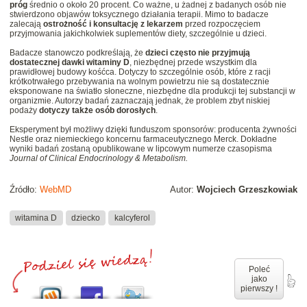
próg
średnio o około 20 procent. Co ważne, u żadnej z badanych osób nie
stwierdzono objawów toksycznego działania terapii. Mimo to badacze
zalecają
ostrożność i konsultację
z lekarzem
przed rozpoczęciem
przyjmowania jakichkolwiek suplementów diety, szczególnie u dzieci.
Badacze stanowczo podkreślają, że
dzieci często nie przyjmują
dostatecznej dawki witaminy D
, niezbędnej przede wszystkim dla
prawidłowej budowy kośćca. Dotyczy to szczególnie osób, które z racji
krótkotrwałego przebywania na wolnym powietrzu nie są dostatecznie
eksponowane na światło słoneczne, niezbędne dla produkcji tej substancji w
organizmie. Autorzy badań zaznaczają jednak, że problem zbyt niskiej
podaży
dotyczy także osób dorosłych
.
Eksperyment był możliwy dzięki funduszom sponsorów: producenta żywności
Nestle oraz niemieckiego koncernu farmaceutycznego Merck. Dokładne
wyniki badań zostaną opublikowane w lipcowym numerze czasopisma
Journal of Clinical Endocrinology & Metabolism.
Źródło:
WebMD
Autor:
Wojciech Grzeszkowiak
witamina D
dziecko
kalcyferol
Poleć
jako
pierwszy !