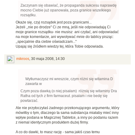
Zaczynam się obawiać, że propaganda sukcesu naprawdę
mocno Ciebie już opanowała, poza granice wszelkiego
rozsądku.
Okaże się, czyj rozsądek jest poza granicami...
Jeżeli ,,nie po drodze" Ci ze mną, jeśli nie odpowiadają Ci
moje granice rozsądku- nie musisz ani czytać, ani odpowiadać
na moje komentarze, ani wywoływać mnie do tablicy pisząc:
,,specjalnie dla ciebie oświadczam..."
Upajaj się źródłem wiedzy tej, która Tobie odpowiada.
mikroos
,
30 maja 2008, 14:30
Wytłumaczysz mi wreszcie, czym różni się witamina D
zawarta w
Czym poza dawką (o niej pisałam) różnią się witaminy Dra
Ratha od tych z firm farmaceut. pisałam i nie bedę się
powtarzać.
Ale nie przytoczyłaś żadnego przekonującego argumentu, który
mówiłby o tym, dlaczego ta sama substancja miałaby mieć inny
wpływ podana w Magicznej Tabletce, a inny po podaniu razem
z niemal identycznym produktem dużej firmy.
A co do dawki, to masz rację - sama jakiś czas temu