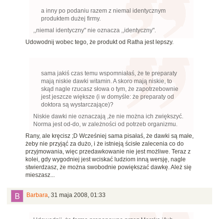
a inny po podaniu razem z niemal identycznym
produktem dużej firmy.
,,niemal identyczny" nie oznacza ,,identyczny".
Udowodnij wobec tego, że produkt od Ratha jest lepszy.
sama jakiś czas temu wspomniałaś, że te preparaty
mają niskie dawki witamin. A skoro mają niskie, to
skąd nagle rzucasz słowa o tym, że zapotrzebownie
jest jeszcze większe (i w domyśle: że preparaty od
doktora są wystarczające)?
Niskie dawki nie oznaczają ,że nie można ich zwiększyć.
Norma jest od-do, w zależności od potrzeb organizmu.
Rany, ale kręcisz ;D Wcześniej sama pisałaś, że dawki są małe,
żeby nie przyjąć za dużo, i że istnieją ścisłe zalecenia co do
przyjmowania, więc przedawkowanie nie jest możliwe. Teraz z
kolei, gdy wygodniej jest wciskać ludziom inną wersję, nagle
stwierdzasz, że można swobodnie powiększać dawkę. Ależ się
mieszasz...
Barbara
,
31 maja 2008, 01:33