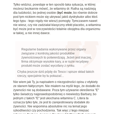
Tylko widzisz, powstaje w ten sposób taka sytuacja, w której
możesz bezkarnie mówić, że witaminy dr. Ratha są nadzieją
dla ludzkości, bo jednej osobie (
być może
, bo równie dobrze
pod tym nickiem może się ukrywać jakiś dystrybutor albo ktoś
tego typu - tego nigdy nie wiesz) pomogły. Tymczasem nawet
nie wiesz, czy nie zadziałał klasyczny efekt placebo, a witamina
być może jest w rzeczywistości totalnie obojętna dla organizmu
w takiej, a nie innej dawce.
Regularne badania wykonywane przez organy
związane z kontrolą jakości produktów
żywnościowych to potwierdzają. Jeżeli jest inaczej,
firma otrzymuje wysokie kary, a w razie recydywy
produkt może zostać wycofany z rynku.
Chyba jeszcze dziś pójdę do Tesco i spisze skład takich
rzeczy, specjalnie by tu pokazać...
Nie wiem jak Ty, ja napisałem o niezgodności opisu z etykiety
ze stanem faktycznym. Nie miałem na myśli tego, że dodatki do
żywności nie są dodawane. Poza tym używanie określenia "E"
tylko świadczy najprawdopodobniej o niewiedzy Barbary, bo
jednym z takich "E" jest ukochana witamina C. Litera ta
oznacza tylko tyle, że jest to zarejestrowany dodatek do
żywności. Nie wspomina absolutnie nic na temat jego
szkodliwości czy pochodzenia. Tak więc z tego miejsac