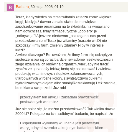
Barbara
,
30 maja 2008, 01:19
Teraz, kiedy wiedza na temat witamin zatacza coraz większe
kręgi, kiedy już dawno zostało stwierdzone większe
zapotrzebowanie organizmu na te składniki, niż wmawiano
nam dotychczas, firmy farmaceutyczne ,,dopiero" je
,,odkrywają"! A jeszcze niedawno ,,ostrzegano' nas przed
przedawkowaniem! Teraz już witaminy (narazie wit.D) nie
szkodzą? Firmy farm. zmieniły zdanie? Niby w interesie
ludzi?...
A wiesz dlaczego? Bo, uważam, że firmy farm. się ocknęły,że
społeczeństwa są coraz bardziej świadome nieskuteczności i
złego działania ich leków na organizm, więc, aby nie tracić
zysków ze sprzedaży leków, będą się asekurować i zwiększą
produkcję witaminowych zlepków, zakonserwowanych,
ufarbowanych w różne kolory, z syntetycznym cukrem i
hydrolizowanym olejem albo smołą!Rozreklamują i też zarobią,
bo reklama swoje zrobi.Już robi.
przeczytałem ten artykuł i zakładam prawdziwość
postawionych w nim tez
Już nie boisz się ,że można przedawkować? Tak wielka dawka-
2000IU? Polegasz na ich ,,solidnym" badaniu, bo napisali, że
Eksperyment wykonany w Libanie jest pierwszym
wiarygodnym i szeroko zakrojonym badaniem, które