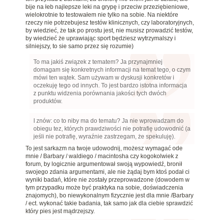
bije na łeb najlepsze leki na grypę i przeciw przeziębieniowe,
wielokrotnie to testowałem nie tylko na sobie. Na niektóre
rzeczy nie potrzebujesz testów klinicznych, czy laboratoryjnych,
by wiedzieć, że tak po prostu jest, nie musisz prowadzić testów,
by wiedzieć że uprawiając sport będziesz wytrzymalszy i
silniejszy, to sie samo przez się rozumie)
To ma jakiś związek z tematem? Ja przynajmniej
domagam się konkretnych informacji na temat tego, o czym
mówi ten wątek. Sam używam w dyskusji konkretów i
oczekuję tego od innych. To jest bardzo istotna informacja
z punktu widzenia porównania jakości tych dwóch
produktów.
I znów: co to niby ma do tematu? Ja nie wprowadzam do
obiegu tez, których prawdziwości nie potrafię udowodnić (a
jeśli nie potrafię, wyraźnie zastrzegam, że spekuluję).
To jest sarkazm na twoje udowodnij, możesz wymagać ode
mnie / Barbary / waldiego / macintosha czy kogokolwiek z
forum, by logicznie argumentował swoją wypowiedź, bronił
swojego zdania argumentami, ale nie żądaj bym ktoś podał ci
wyniki badań, które nie zostały przeprowadzone (dowodem w
tym przypadku może być praktyka na sobie, doświadczenia
znajomych), bo niewykonalnym fizycznie jest dla mnie /Barbary
/ ect. wykonać takie badania, tak samo jak dla ciebie sprawdzić
który pies jest mądrzejszy.