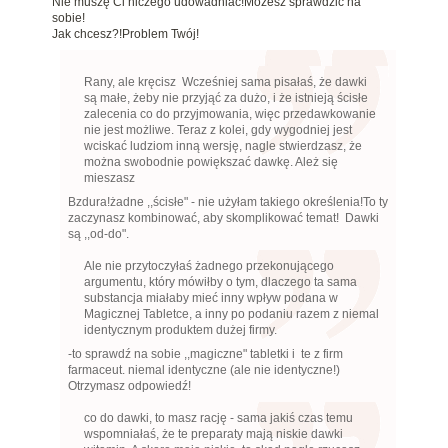
Nie muszę Ci niczego udowadniać!Możesz sprawdzić na
sobie!
Jak chcesz?!Problem Twój!
Rany, ale kręcisz Wcześniej sama pisałaś, że dawki
są małe, żeby nie przyjąć za dużo, i że istnieją ścisłe
zalecenia co do przyjmowania, więc przedawkowanie
nie jest możliwe. Teraz z kolei, gdy wygodniej jest
wciskać ludziom inną wersję, nagle stwierdzasz, że
można swobodnie powiększać dawkę. Ależ się
mieszasz
Bzdura!żadne ,,ścisłe" - nie użyłam takiego określenia!To ty
zaczynasz kombinować, aby skomplikować temat! Dawki
są ,,od-do".
Ale nie przytoczyłaś żadnego przekonującego
argumentu, który mówiłby o tym, dlaczego ta sama
substancja miałaby mieć inny wpływ podana w
Magicznej Tabletce, a inny po podaniu razem z niemal
identycznym produktem dużej firmy.
-to sprawdź na sobie ,,magiczne" tabletki i te z firm
farmaceut. niemal identyczne (ale nie identyczne!)
Otrzymasz odpowiedź!
co do dawki, to masz rację - sama jakiś czas temu
wspomniałaś, że te preparaty mają niskie dawki