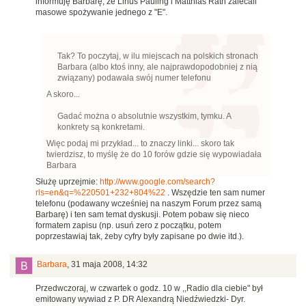
informuję Barbarę, że Linus Pauling i Matthias Rath zalecali
masowe spożywanie jednego z "E".
Tak? To poczytaj, w ilu miejscach na polskich stronach
Barbara (albo ktoś inny, ale najprawdopodobniej z nią
związany) podawała swój numer telefonu
A skoro...
Gadać można o absolutnie wszystkim, tymku. A
konkrety są konkretami.
Więc podaj mi przykład... to znaczy linki... skoro tak
twierdzisz, to myślę że do 10 forów gdzie się wypowiadała
Barbara
Służę uprzejmie:
http://www.google.com/search?
rls=en&q=%220501+232+804%22
. Wszędzie ten sam numer
telefonu (podawany wcześniej na naszym Forum przez samą
Barbarę) i ten sam temat dyskusji. Potem pobaw się nieco
formatem zapisu (np. usuń zero z początku, potem
poprzestawiaj tak, żeby cyfry były zapisane po dwie itd.).
Barbara
,
31 maja 2008, 14:32
Przedwczoraj, w czwartek o godz. 10 w ,,Radio dla ciebie" był
emitowany wywiad z P. DR Alexandrą Niedźwiedzki- Dyr.