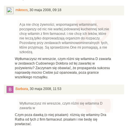
mikroos
,
30 maja 2008, 09:18
A ja nie chcę żywności, wspomaganej witaminami,
począwszy od nic nie wartej jodowanej kuchennej soli,nie
chcę witamin z firm farmaceut. i nie chcę ich leków, które
nie leczą,tylko doprowadzają organizm do rozpaczy.
Pozostanę przy zestawach witaminowomineralnych tych,
które przyjmuję. Są sprawdzone.One mi pomagają, a nie
szkodzą.
Wytłumaczysz mi wreszcie, czym różni się witamina D zawarta
w zestawach Cudownego Doktora od tej zawartej w
pożywieniu? Zaczynam się obawiać, że propaganda sukcesu
naprawdę mocno Ciebie już opanowała, poza granice
wszelkiego rozsądku.
Barbara
,
30 maja 2008, 11:53
Wytłumaczysz mi wreszcie, czym różni się witamina D
zawarta w
Czym poza dawką (o niej pisałam) różnią się witaminy Dra
Ratha od tych z firm farmaceut. pisałam i nie bedę się
powtarzać.