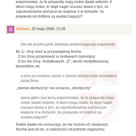
wspomniałaś, że te preparaty mają niskie dawki witamin. A
skoro mają niskie, to skąd nagle rzucasz słowa o tym, że
zapotrzebownie jest jeszcze większe (i w domyśle: że
preparaty od doktora są wystarczające)?
Barbara
,
30 maja 2008, 15:36
Ale nie przytoczyłaś żadnego przekonującego argumentu
Bo 1/. chcę mieć w przyswajalnej formie
2/.bo chcę przyjmować w zestawach (synergia)
3/.bo nie chcę dodatkowych ,,E", skrobi modyfikowanej,
barwników, etc.
a inny po podaniu razem z niemal identycznym produktem
dużej firmy.
,,niemal identyczny" nie oznacza ,,identyczny".
sama jakiś czas temu wspomniałaś, że te preparaty mają
niskie dawki witamin. A skoro mają niskie, to skąd nagle
rzucasz słowa o tym, że zapotrzebownie jest jeszcze
większe (i w domyśle: że preparaty od doktora są
wystarczające)?
Niskie dawki nie oznaczają ,że nie można ich zwiększyć.
Norma jest od-do, w zależności od potrzeb organizmu.