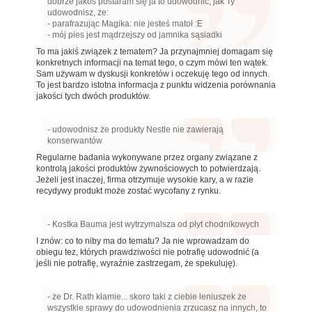
dobrze jakoś postaram się ja to udowodnić, jak Ty
udowodnisz, że:
- parafrazując Magika: nie jesteś matoł :E
- mój pies jest mądrzejszy od jamnika sąsiadki
To ma jakiś związek z tematem? Ja przynajmniej domagam się
konkretnych informacji na temat tego, o czym mówi ten wątek.
Sam używam w dyskusji konkretów i oczekuję tego od innych.
To jest bardzo istotna informacja z punktu widzenia porównania
jakości tych dwóch produktów.
- udowodnisz że produkty Nestle nie zawierają
konserwantów
Regularne badania wykonywane przez organy związane z
kontrolą jakości produktów żywnościowych to potwierdzają.
Jeżeli jest inaczej, firma otrzymuje wysokie kary, a w razie
recydywy produkt może zostać wycofany z rynku.
- Kostka Bauma jest wytrzymalsza od płyt chodnikowych
I znów: co to niby ma do tematu? Ja nie wprowadzam do
obiegu tez, których prawdziwości nie potrafię udowodnić (a
jeśli nie potrafię, wyraźnie zastrzegam, że spekuluję).
- że Dr. Rath kłamie... skoro taki z ciebie leniuszek że
wszystkie sprawy do udowodnienia zrzucasz na innych, to