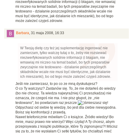
niezwerfykowanych solidnie informacji (i błagam, nie wmawiaj
mi niczeo na temat badań, bo tych preparatów zwyczajnie nie
testowano - działanie poszczególnych składników wcale nie
musi być identyczne, jak działanie ich mieszanki), bo od tego
może zależeć czyjeś zdrowie.
Barbara
,
31 maja 2008, 16:33
W Twoją dietę czy też jej suplementację ingerować nie
zamierzam, tylko walczę tutaj o to, żeby nie rozsiewać
niezwerfykowanych solidnie informacji (i błagam, nie
wmawiaj mi niczeo na temat badań, bo tych preparatów
zwyczajnie nie testowano - działanie poszczególnych
składników wcale nie musi być identyczne, jak działanie
ich mieszanki), bo od tego może zależeć czyjeś zdrowie.
Jeśli nie zamierzasz, to po co ze mną dyskutujesz?
O co Ty walczysz? Zastanów się. To, że nie dotarłeś do wiedzy
(bo nie chcesz. Ta wiedza najwyraźniej Ci przeszkadza) nie
oznacza, że czegoś nie ma. I nie pisz głupot, że ,,nie
testowano", bo powtarzam raz jeszcze
śmieszasz się!
Odpychasz od siebie tę wiedzę, bo jest dla ciebie niewygodna.
Boisz się konfrontacji z prawdą.
Nawet telefonicznie mówiłam Ci o książce. Źródło wiedzy! Bo
mnie, masz prawo nie wierzyć! Więc czytaj! A Ty chcesz, abym
przepisywała z książki publikacje, które Ty zignorujesz?! Mścisz
się za to, że nie wysłałam Ci setki tytułów, bo chciałbyś mieć