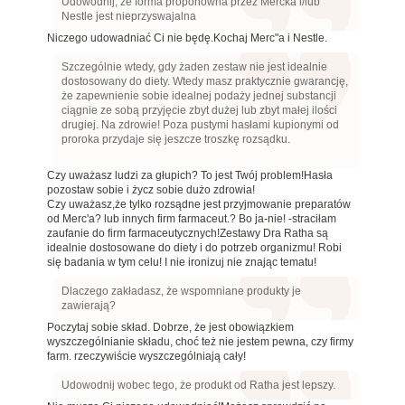
Udowodnij, że forma proponowna przez Mercka i/lub
Nestle jest nieprzyswajalna
Niczego udowadniać Ci nie będę.Kochaj Merc"a i Nestle.
Szczególnie wtedy, gdy żaden zestaw nie jest idealnie
dostosowany do diety. Wtedy masz praktycznie gwarancję,
że zapewnienie sobie idealnej podaży jednej substancji
ciągnie ze sobą przyjęcie zbyt dużej lub zbyt małej ilości
drugiej. Na zdrowie! Poza pustymi hasłami kupionymi od
proroka przydaje się jeszcze troszkę rozsądku.
Czy uważasz ludzi za głupich? To jest Twój problem!Hasła
pozostaw sobie i życz sobie dużo zdrowia!
Czy uważasz,że tylko rozsądne jest przyjmowanie preparatów
od Merc'a? lub innych firm farmaceut.? Bo ja-nie! -straciłam
zaufanie do firm farmaceutycznych!Zestawy Dra Ratha są
idealnie dostosowane do diety i do potrzeb organizmu! Robi
się badania w tym celu! I nie ironizuj nie znając tematu!
Dlaczego zakładasz, że wspomniane produkty je
zawierają?
Poczytaj sobie skład. Dobrze, że jest obowiązkiem
wyszczególnianie składu, choć też nie jestem pewna, czy firmy
farm. rzeczywiście wyszczególniają cały!
Udowodnij wobec tego, że produkt od Ratha jest lepszy.