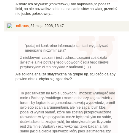
A skoro ich ożywasz (konkretów), i tak napisałeś, to podasz
linki, bo nie pozwolisz sobie na rzucanie słów na wiatr, przecież
nie jesteś gołosłowny...
mikroos
,
31 maja 2008, 13:47
"podaj mi konkretne informacje zamiast wygadywać
niepoparte niczym hasła"
Z niektórymi rzeczami jest trudno... czasami coś działa
świetnie a nie potrafię tego udowodnić (dla tego kiedyś
przytoczyłem ci ten przykład z bańkami (...) )
Ale solidna analiza statystyczna na grupie np. stu osób dałaby
pewien obraz, chyba się zgodzisz?
To jest sarkazm na twoje udowodnij, możesz wymagać ode
mnie / Barbary / waldiego / macintosha czy kogokolwiek z
forum, by logicznie argumentował swoją wypowiedź, bronił
swojego zdania argumentami, ale nie żądaj bym ktoś
podał ci wyniki badań, które nie zostały przeprowadzone
(dowodem w tym przypadku może być praktyka na sobie,
doświadczenia znajomych), bo niewykonalnym fizycznie
jest dla mnie /Barbary / ect. wykonać takie badania, tak
samo jak dla ciebie sprawdzić który pies jest mądrzejszy.