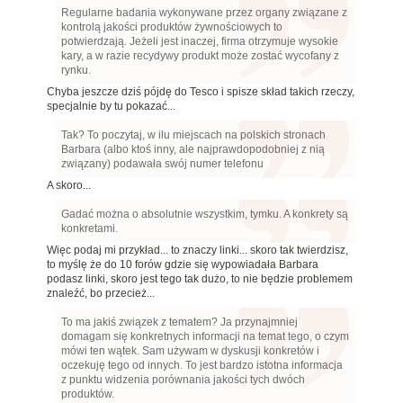
Regularne badania wykonywane przez organy związane z
kontrolą jakości produktów żywnościowych to
potwierdzają. Jeżeli jest inaczej, firma otrzymuje wysokie
kary, a w razie recydywy produkt może zostać wycofany z
rynku.
Chyba jeszcze dziś pójdę do Tesco i spisze skład takich rzeczy,
specjalnie by tu pokazać...
Tak? To poczytaj, w ilu miejscach na polskich stronach
Barbara (albo ktoś inny, ale najprawdopodobniej z nią
związany) podawała swój numer telefonu
A skoro...
Gadać można o absolutnie wszystkim, tymku. A konkrety są
konkretami.
Więc podaj mi przykład... to znaczy linki... skoro tak twierdzisz,
to myślę że do 10 forów gdzie się wypowiadała Barbara
podasz linki, skoro jest tego tak dużo, to nie będzie problemem
znaleźć, bo przecież...
To ma jakiś związek z tematem? Ja przynajmniej
domagam się konkretnych informacji na temat tego, o czym
mówi ten wątek. Sam używam w dyskusji konkretów i
oczekuję tego od innych. To jest bardzo istotna informacja
z punktu widzenia porównania jakości tych dwóch
produktów.