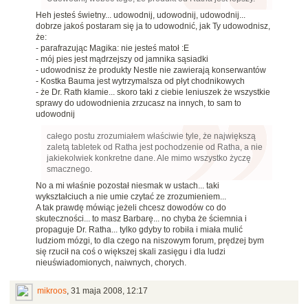
Heh jesteś świetny... udowodnij, udowodnij, udowodnij...
dobrze jakoś postaram się ja to udowodnić, jak Ty udowodnisz,
że:
- parafrazując Magika: nie jesteś matoł :E
- mój pies jest mądrzejszy od jamnika sąsiadki
- udowodnisz że produkty Nestle nie zawierają konserwantów
- Kostka Bauma jest wytrzymalsza od płyt chodnikowych
- że Dr. Rath kłamie... skoro taki z ciebie leniuszek że wszystkie
sprawy do udowodnienia zrzucasz na innych, to sam to
udowodnij
całego postu zrozumiałem właściwie tyle, że największą
zaletą tabletek od Ratha jest pochodzenie od Ratha, a nie
jakiekolwiek konkretne dane. Ale mimo wszystko życzę
smacznego.
No a mi właśnie pozostał niesmak w ustach... taki
wykształciuch a nie umie czytać ze zrozumieniem...
A tak prawdę mówiąc jeżeli chcesz dowodów co do
skuteczności... to masz Barbarę... no chyba że ściemnia i
propaguje Dr. Ratha... tylko gdyby to robiła i miała mulić
ludziom mózgi, to dla czego na niszowym forum, prędzej bym
się rzucił na coś o większej skali zasięgu i dla ludzi
nieuświadomionych, naiwnych, chorych.
mikroos
,
31 maja 2008, 12:17