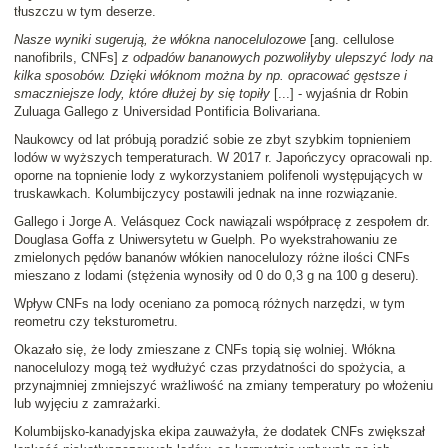
tłuszczu w tym deserze.
Nasze wyniki sugerują, że włókna nanocelulozowe
[ang. cellulose
nanofibrils, CNFs]
z odpadów bananowych pozwoliłyby ulepszyć lody na
kilka sposobów. Dzięki włóknom można by np. opracować gęstsze i
smaczniejsze lody, które dłużej by się topiły
[...] - wyjaśnia dr Robin
Zuluaga Gallego z Universidad Pontificia Bolivariana.
Naukowcy od lat próbują poradzić sobie ze zbyt szybkim topnieniem
lodów w wyższych temperaturach. W 2017 r. Japończycy opracowali np.
oporne na topnienie lody z wykorzystaniem polifenoli występujących w
truskawkach. Kolumbijczycy postawili jednak na inne rozwiązanie.
Gallego i Jorge A. Velásquez Cock nawiązali współpracę z zespołem dr.
Douglasa Goffa z Uniwersytetu w Guelph. Po wyekstrahowaniu ze
zmielonych pędów bananów włókien nanocelulozy różne ilości CNFs
mieszano z lodami (stężenia wynosiły od 0 do 0,3 g na 100 g deseru).
Wpływ CNFs na lody oceniano za pomocą różnych narzędzi, w tym
reometru czy teksturometru.
Okazało się, że lody zmieszane z CNFs topią się wolniej. Włókna
nanocelulozy mogą też wydłużyć czas przydatności do spożycia, a
przynajmniej zmniejszyć wrażliwość na zmiany temperatury po włożeniu
lub wyjęciu z zamrażarki.
Kolumbijsko-kanadyjska ekipa zauważyła, że dodatek CNFs zwiększał