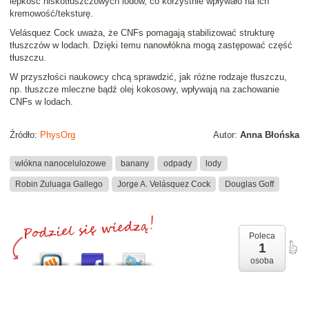
lepkość niskotłuszczowych lodów, co korzystnie wpływało na ich
kremowość/teksturę.
Velásquez Cock uważa, że CNFs pomagają stabilizować strukturę
tłuszczów w lodach. Dzięki temu nanowłókna mogą zastępować część
tłuszczu.
W przyszłości naukowcy chcą sprawdzić, jak różne rodzaje tłuszczu,
np. tłuszcze mleczne bądź olej kokosowy, wpływają na zachowanie
CNFs w lodach.
Źródło:
PhysOrg
Autor:
Anna Błońska
włókna nanocelulozowe
banany
odpady
lody
Robin Zuluaga Gallego
Jorge A. Velásquez Cock
Douglas Goff
Poleca
1
osoba