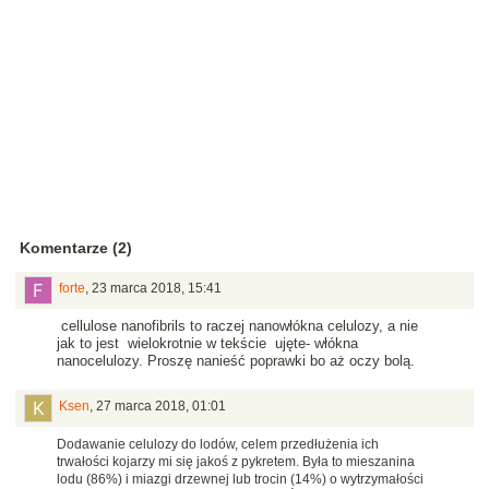
Komentarze (2)
forte
,
23 marca 2018, 15:41
cellulose nanofibrils to raczej nanowłókna celulozy, a nie
jak to jest wielokrotnie w tekście ujęte- włókna
nanocelulozy. Proszę nanieść poprawki bo aż oczy bolą.
Ksen
,
27 marca 2018, 01:01
Dodawanie celulozy do lodów, celem przedłużenia ich
trwałości kojarzy mi się jakoś z pykretem. Była to mieszanina
lodu (86%) i miazgi drzewnej lub trocin (14%) o wytrzymałości