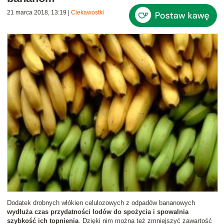
21 marca 2018, 13:19
|
Ciekawostki
Dodatek drobnych włókien celulozowych z odpadów bananowych
wydłuża czas przydatności lodów do spożycia i spowalnia
szybkość ich topnienia
. Dzięki nim można też zmniejszyć zawartość