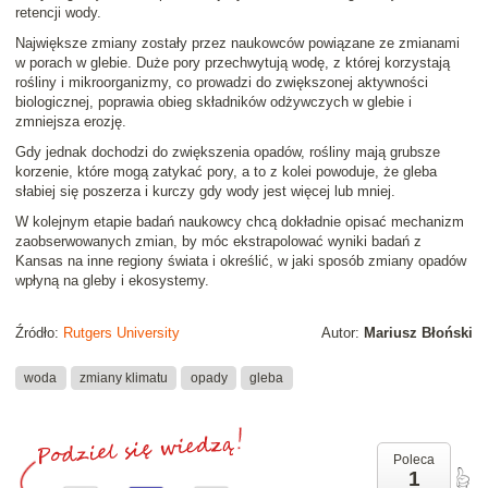
retencji wody.
Największe zmiany zostały przez naukowców powiązane ze zmianami
w porach w glebie. Duże pory przechwytują wodę, z której korzystają
rośliny i mikroorganizmy, co prowadzi do zwiększonej aktywności
biologicznej, poprawia obieg składników odżywczych w glebie i
zmniejsza erozję.
Gdy jednak dochodzi do zwiększenia opadów, rośliny mają grubsze
korzenie, które mogą zatykać pory, a to z kolei powoduje, że gleba
słabiej się poszerza i kurczy gdy wody jest więcej lub mniej.
W kolejnym etapie badań naukowcy chcą dokładnie opisać mechanizm
zaobserwowanych zmian, by móc ekstrapolować wyniki badań z
Kansas na inne regiony świata i określić, w jaki sposób zmiany opadów
wpłyną na gleby i ekosystemy.
Źródło:
Rutgers University
Autor:
Mariusz Błoński
woda
zmiany klimatu
opady
gleba
Poleca
1