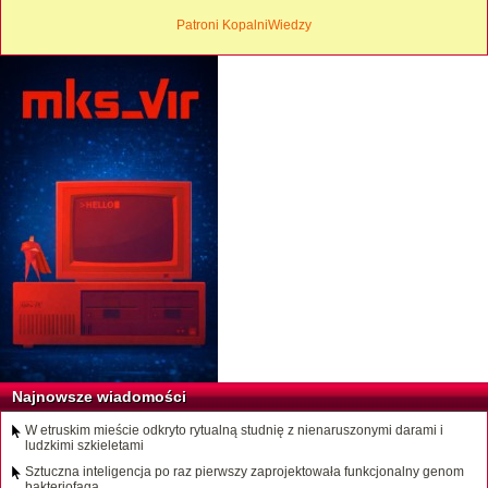
Patroni KopalniWiedzy
Najnowsze wiadomości
W etruskim mieście odkryto rytualną studnię z nienaruszonymi darami i
ludzkimi szkieletami
Sztuczna inteligencja po raz pierwszy zaprojektowała funkcjonalny genom
bakteriofaga