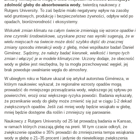
zdolność gleby do absorbowania wody
, twierdzą naukowcy z
Rutgers University. To zaś będzie miało negatywny wpływ na zasoby
wód gruntowych, produkcję i bezpieczeństwo żywności, odpływ wód po
opadach, bioróżnorodność i ekosystemy.
Wskutek zmian klimatu na całym świecie zmieniają się wzorce opadów i
inne czynniki środowiskowe, uzyskane przez nas wyniki sugerują, że w
wielu miejscach na świecie może dość szybko dojść do znacznej
zmiany sposobu interakcji wody z glebą
, mówi współautor badań Daniel
Giménez.
Sądzimy, że należy badać kierunek, wielkość i tempo tych
zmian i włączyć je w modele klimatyczne
. Uczony dodaje, że obecność
wody w glebie jest niezbędna, by ta mogła przechowywać węgiel, jej
brak powoduje uwalnianie węgla do atmosfery.
W ubiegłym roku w Nature ukazał się artykuł autorstwa Giméneza, w
którym naukowiec wykazał, że regionalne wzrosty opadów mogą
prowadzić do mniejszego przesądzania wody, większego jej spływu po
powierzchni, erozji oraz większego ryzyka powodzi. Badania wykazały,
że przenikanie wody do gleby może zmienić się już w ciągu 1-2 dekad
zwiększonych opadów. Jeśli zaś mniej wody będzie wsiąkało w glebę,
mniej będzie dostępne dla roślin i zmniejszy się parowanie.
Naukowcy z Rutgers University od 25 lat prowadzą badania w Kansas,
w ramach których zraszają glebę na prerii. W tym czasie odkryli, że
zwiększenie opadów o 35% prowadzi do zmniejszenia tempa wsiąkania
wody w glebę o 21–35 procent i jedynie do niewielkiego zwiększenia