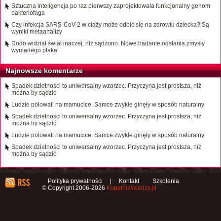
Sztuczna inteligencja po raz pierwszy zaprojektowała funkcjonalny genom
bakteriofaga
Czy infekcja SARS-CoV-2 w ciąży może odbić się na zdrowiu dziecka? Są
wyniki metaanalizy
Dodo widział świat inaczej, niż sądzono. Nowe badanie odsłania zmysły
wymarłego ptaka
Najnowsze komentarze
Spadek dzietności to uniwersalny wzorzec. Przyczyna jest prostsza, niż
można by sądzić
Ludzie polowali na mamucice. Samce zwykle ginęły w sposób naturalny
Spadek dzietności to uniwersalny wzorzec. Przyczyna jest prostsza, niż
można by sądzić
Ludzie polowali na mamucice. Samce zwykle ginęły w sposób naturalny
Spadek dzietności to uniwersalny wzorzec. Przyczyna jest prostsza, niż
można by sądzić
Polityka prywatności
|
Kontakt
Szkolenia
© Copyright 2006-2026
KopalniaWiedzy.pl