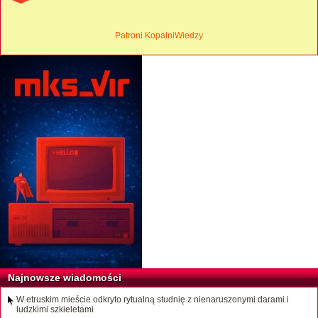
Patroni KopalniWiedzy
Najnowsze wiadomości
W etruskim mieście odkryto rytualną studnię z nienaruszonymi darami i
ludzkimi szkieletami