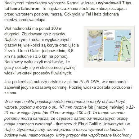
Neolityczni mieszkańcy wybrzeża Karmel w Izraelu
wybudowali 7 tys.
lat temu falochron
. To najstarsza znana struktura zabezpieczająca
przed wzrostem poziomu morza. Odkrycia w Tel Hreiz dokonała
międzynarodowa ekipa.
Wał nadmorski ma ponad 100 m
długości. Zbudowano go z głazów.
Najbliższymi źródłami wygładzonych
głazów tej wielkości są koryta oraz ujścia
2 rzek: Oren i Galim (odpowiednio, 3,8
km na południe i 1,6 km na północ).
Naukowcy wykluczyli możliwość, że
głazy dostały się w okolice neolitycznej
wioski wskutek procesów fluwialnych.
Jak podkreślają autorzy artykułu z pisma
PLoS ONE
, wał nadmorski
zapewnił jedynie czasową ochronę. Później wioska została porzucona i
zalana.
W czasie neolitu populacje śródziemnomorskie mogły doświadczyć
wzrostu poziomu morza o ok. 4-7 mm rocznie lub
[inaczej mówiąc]
o 12-
21 cm w ciągu życia (do 70 cm w ciągu 100 lat). To tempo wzrostu
poziomu morza oznacza, że częstość sztormów niszczących osadę
mogła znacząco wzrosnąć
- tłumaczy dr Ehud Galili z Uniwersytetu w
Hajfie.
Systematyczny wzrost poziomu morza wymusił na ludziach
budowę wału nadmorskiego, który przypomina współczesne falochrony