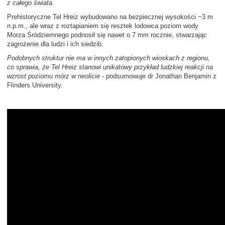
z całego świata
.
Prehistoryczne Tel Hreiz wybudowano na bezpiecznej wysokości ~3 m
n.p.m., ale wraz z roztapianiem się resztek lodowca poziom wody
Morza Śródziemnego podnosił się nawet o 7 mm rocznie, stwarzając
zagrożenie dla ludzi i ich siedzib.
Podobnych struktur nie ma w innych zatopionych wioskach z regionu,
co sprawia, że Tel Hreiz stanowi unikatowy przykład ludzkiej reakcji na
wzrost poziomu mórz w neolicie
- podsumowuje dr Jonathan Benjamin z
Flinders University.