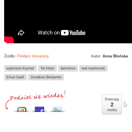
Źródło:
Flinders University
Autor:
Anna Błońska
wybrzeże Karmel
Tel Hreiz
falochron
wał nadmorski
Ehud Galili
Jonathan Benjamin
Polecają
2
osoby