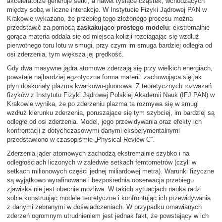
akceleratorze generuje setki, a nawet tysiące cząstek, wchodzących
między sobą w liczne interakcje. W Instytucie Fizyki Jądrowej PAN w
Krakowie wykazano, że przebieg tego złożonego procesu można
przedstawić za pomocą
zaskakująco prostego modelu
: ekstremalnie
gorąca materia oddala się od miejsca kolizji rozciągając się wzdłuż
pierwotnego toru lotu w smugi, przy czym im smuga bardziej odległa od
osi zderzenia, tym większa jej prędkość.
Gdy dwa masywne jądra atomowe zderzają się przy wielkich energiach,
powstaje najbardziej egzotyczna forma materii: zachowująca się jak
płyn doskonały plazma kwarkowo-gluonowa. Z teoretycznych rozważań
fizyków z Instytutu Fizyki Jądrowej Polskiej Akademii Nauk (IFJ PAN) w
Krakowie wynika, że po zderzeniu plazma ta rozmywa się w smugi
wzdłuż kierunku zderzenia, poruszające się tym szybciej, im bardziej są
odległe od osi zderzenia. Model, jego przewidywania oraz efekty ich
konfrontacji z dotychczasowymi danymi eksperymentalnymi
przedstawiono w czasopiśmie „Physical Review C”.
Zderzenia jąder atomowych zachodzą ekstremalnie szybko i na
odległościach liczonych w zaledwie setkach femtometrów (czyli w
setkach milionowych części jednej miliardowej metra). Warunki fizyczne
są wyjątkowo wyrafinowane i bezpośrednia obserwacja przebiegu
zjawiska nie jest obecnie możliwa. W takich sytuacjach nauka radzi
sobie konstruując modele teoretyczne i konfrontując ich przewidywania
z danymi zebranymi w doświadczeniach. W przypadku omawianych
zderzeń ogromnym utrudnieniem jest jednak fakt, że powstający w ich