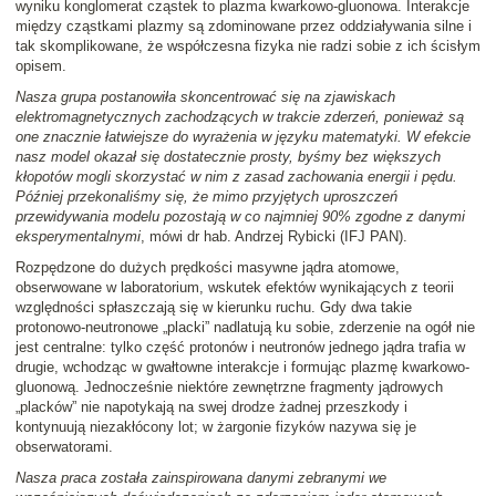
wyniku konglomerat cząstek to plazma kwarkowo-gluonowa. Interakcje
między cząstkami plazmy są zdominowane przez oddziaływania silne i
tak skomplikowane, że współczesna fizyka nie radzi sobie z ich ścisłym
opisem.
Nasza grupa postanowiła skoncentrować się na zjawiskach
elektromagnetycznych zachodzących w trakcie zderzeń, ponieważ są
one znacznie łatwiejsze do wyrażenia w języku matematyki. W efekcie
nasz model okazał się dostatecznie prosty, byśmy bez większych
kłopotów mogli skorzystać w nim z zasad zachowania energii i pędu.
Później przekonaliśmy się, że mimo przyjętych uproszczeń
przewidywania modelu pozostają w co najmniej 90% zgodne z danymi
eksperymentalnymi
, mówi dr hab. Andrzej Rybicki (IFJ PAN).
Rozpędzone do dużych prędkości masywne jądra atomowe,
obserwowane w laboratorium, wskutek efektów wynikających z teorii
względności spłaszczają się w kierunku ruchu. Gdy dwa takie
protonowo-neutronowe „placki” nadlatują ku sobie, zderzenie na ogół nie
jest centralne: tylko część protonów i neutronów jednego jądra trafia w
drugie, wchodząc w gwałtowne interakcje i formując plazmę kwarkowo-
gluonową. Jednocześnie niektóre zewnętrzne fragmenty jądrowych
„placków” nie napotykają na swej drodze żadnej przeszkody i
kontynuują niezakłócony lot; w żargonie fizyków nazywa się je
obserwatorami.
Nasza praca została zainspirowana danymi zebranymi we