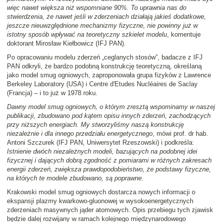
więc nawet większa niż wspomniane 90%. To uprawnia nas do
stwierdzenia, że nawet jeśli w zderzeniach działają jakieś dodatkowe,
jeszcze nieuwzględnione mechanizmy fizyczne, nie powinny już w
istotny sposób wpływać na teoretyczny szkielet modelu
, komentuje
doktorant Mirosław Kiełbowicz (IFJ PAN).
Po opracowaniu modelu zderzeń „ceglanych stosów”, badacze z IFJ
PAN odkryli, że bardzo podobną konstrukcję teoretyczną, określaną
jako model smug ogniowych, zaproponowała grupa fizyków z Lawrence
Berkeley Laboratory (USA) i Centre d'Etudes Nucléaires de Saclay
(Francja) – i to już w 1978 roku.
Dawny model smug ogniowych, o którym zresztą wspominamy w naszej
publikacji, zbudowano pod kątem opisu innych zderzeń, zachodzących
przy niższych energiach. My stworzyliśmy naszą konstrukcję
niezależnie i dla innego przedziału energetycznego
, mówi prof. dr hab.
Antoni Szczurek (IFJ PAN, Uniwersytet Rzeszowski) i podkreśla:
Istnienie dwóch niezależnych modeli, bazujących na podobnej idei
fizycznej i dających dobrą zgodność z pomiarami w różnych zakresach
energii zderzeń, zwiększa prawdopodobieństwo, że podstawy fizyczne,
na których te modele zbudowano, są poprawne
.
Krakowski model smug ogniowych dostarcza nowych informacji o
ekspansji plazmy kwarkowo-gluonowej w wysokoenergetycznych
zderzeniach masywnych jąder atomowych. Opis przebiegu tych zjawisk
będzie dalej rozwijany w ramach kolejnego międzynarodowego