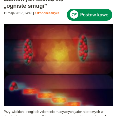
„ogniste smugi”
11 maja 2017, 14:43
|
Astronomia/fizyka
Przy wielkich energiach zderzenie masywnych jąder atomowych w