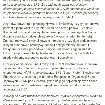
wcześniejszych doświadczeniach ze zderzaniem jąder atomowych,
m.in. w akceleratorze SPS. Ze zbadanych przez nas efektów
elektromagnetycznych pojawiających się w tych zderzeniach wynikało,
że plazma kwarkowo-gluonowa porusza się z tym większą prędkością,
im bliżej obserwatorów się znajduje
, mówi dr Rybicki.
Aby odwzorować taki przebieg zjawiska, krakowscy fizycy postanowili
podzielić jądra wzdłuż kierunku ruchu na szereg pasów – „cegiełek”.
Każde jądro w przekroju wyglądało więc jak stos ułożonych jedna na
drugiej cegieł (w modelu ich wysokość wynosiła jeden femtometr).
Zamiast rozważać skomplikowane interakcje z użyciem oddziaływań
silnych oraz zawiłe przepływy pędów i energii między setkami i
tysiącami cząstek pochodnych, model redukował zagadnienie do
kilkudziesięciu równoległych zderzeń, z których każde zachodziło
między dwiema protonowo-neutronowymi cegiełkami.
Przewidywania modelu naukowcy z IFJ PAN skonfrontowali z danymi
zebranymi dla zderzeń masywnych jąder atomowych w trakcie
eksperymentu NA49 na akceleratorze SPS (Super Proton Synchrotron).
Zderzacz ten znajduje się w ośrodku Europejskiej Organizacji Badań
Jądrowych CERN pod Genewą, gdzie do jego najważniejszych zadań
należy obecnie rozpędzanie cząstek wstrzeliwanych do wnętrza
akceleratora LHC.
Z uwagi na skalę trudności technicznych, wyniki eksperymentu NA49 są
obarczone trudnymi do zredukowania czy wyeliminowania błędami
pomiarowymi. W rzeczywistości dokładność naszego modelu może być