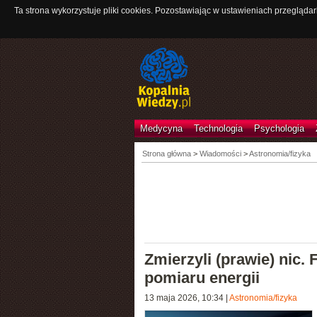
Ta strona wykorzystuje pliki cookies. Pozostawiając w ustawieniach przeglądar
Medycyna
Technologia
Psychologia
Strona główna
>
Wiadomości
>
Astronomia/fizyka
Zmierzyli (prawie) nic. 
pomiaru energii
13 maja 2026, 10:34
|
Astronomia/fizyka