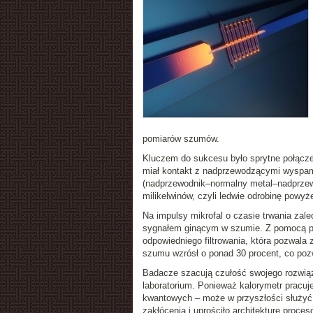
pomiarów szumów.
Kluczem do sukcesu było sprytne połączen
miał kontakt z nadprzewodzącymi wyspam
(nadprzewodnik–normalny metal–nadprzewod
milikelwinów, czyli ledwie odrobinę powyż
Na impulsy mikrofal o czasie trwania zale
sygnałem ginącym w szumie. Z pomocą prz
odpowiedniego filtrowania, która pozwal
szumu wzrósł o ponad 30 procent, co pozw
Badacze szacują czułość swojego rozwiąza
laboratorium. Ponieważ kalorymetr pracu
kwantowych – może w przyszłości służyć 
zakłócenia i uprościło architekturę pro