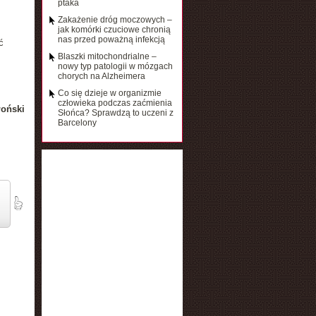
ptaka
Zakażenie dróg moczowych –
jak komórki czuciowe chronią
nas przed poważną infekcją
ć
Blaszki mitochondrialne –
nowy typ patologii w mózgach
chorych na Alzheimera
Co się dzieje w organizmie
człowieka podczas zaćmienia
łoński
Słońca? Sprawdzą to uczeni z
Barcelony