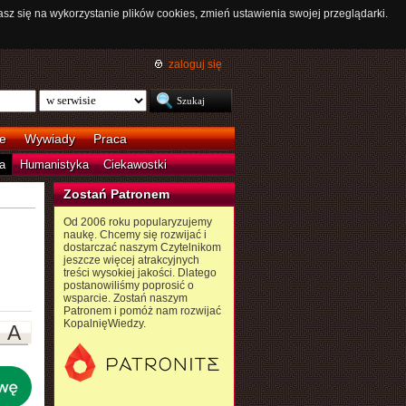
asz się na wykorzystanie plików cookies, zmień ustawienia swojej przeglądarki.
zaloguj się
e
Wywiady
Praca
a
Humanistyka
Ciekawostki
Zostań Patronem
Od 2006 roku popularyzujemy
naukę. Chcemy się rozwijać i
dostarczać naszym Czytelnikom
jeszcze więcej atrakcyjnych
treści wysokiej jakości. Dlatego
postanowiliśmy poprosić o
wsparcie. Zostań naszym
Patronem i pomóż nam rozwijać
KopalnięWiedzy.
A