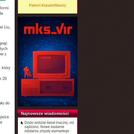
Patroni KopalniWiedzy
Brzmi
le
i Liu,
ągnąć
stych
ów z
 który
e 20
ału do
Najnowsze wiadomości
 poza
ów
Dodo widział świat inaczej, niż
sądzono. Nowe badanie
odsłania zmysły wymarłego