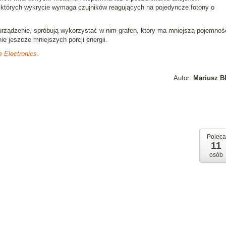
– których wykrycie wymaga czujników reagujących na pojedyncze fotony o
rządzenie, spróbują wykorzystać w nim grafen, który ma mniejszą pojemnoś
e jeszcze mniejszych porcji energii.
e Electronics
.
Autor:
Mariusz B
Poleca
11
osób