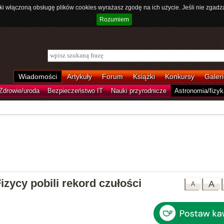
ki włączoną obsługę plików cookies wyrażasz zgodę na ich użycie. Jeśli nie zgadz
Rozumiem
Wiadomości
Artykuły
Forum
Książki
Konkursy
Galeri
Zdrowie/uroda
Bezpieczeństwo IT
Nauki przyrodnicze
Astronomia/fizyk
Fizycy pobili rekord czułości
A
A