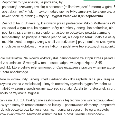
Zeptodżul to tyle energii, ile potrzeba, by
przesunąć czerwoną krwinkę o nanometr (miliardową część metra) w górę. 
abstrakcyjnie? Fińskim fizykom udało się nie tylko zmierzyć taką energię, a
nawet pobić tę granicę –
wykryli sygnał zaledwie 0,83 zeptodżula.
Zespół z Aalto University, kierowany przez profesorów Mikko Möttönena i We
zbudował w tym celu kalorymetr, który nie mierzy energii bezpośrednio, ale
pochłania ją, zamienia na ciepło, a następnie odczytuje powstałą zmianę
temperatury. To podejście znane jest od lat, ale dopiero teraz udało się osi
rozdzielczość energetyczną w skali zeptodżulowej przy pomiarze rzeczywi
impulsów mikrofalowych – a nie tylko na podstawie teoretycznych szacunk
ie materiałów. Naukowcy wykorzystali nanoprzewód ze stopu złota i palladu,
i z aluminium. Stworzyli w ten sposób nadprzewodzące złącze SNS
nik), które pełniło rolę termometru. Całe urządzenie pracuje w temperaturz
ej zera absolutnego.
dwie mikrosekundy i energii rzędu jednego do kilku zeptodżuli czujnik reaguje
yszła znana z radiolokacji i innych metod wykrywania sygnałów technika
a znaleźć w szumie spodziewany wzorzec sygnału. Dzięki temu stosunek sygn
oliło na wykrycie sygnału.
nia na 0,83 zJ. Praktyczne zastosowania tej technologii wykraczają daleko
je w tych samych temperaturach co kubity – podstawowe elementy komputer
do ich odczytu bez konieczności wzmacniania sygnału. To ograniczyłoby
cesorów kwantowych. Möttönen wspomina też o poszukiwaniu aksjonów –