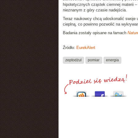
hipotetycznych cząstek ciemnej materii 
nieznanym z góry czasie nadejścia.
Teraz naukowcy chcą udoskonalić swoje u
cieplną, co powinno pozwolić na wykrywani
Badania zostały opisane na łamach
Natur
Źródło:
EurekAlert
zeptodżul
pomiar
energia