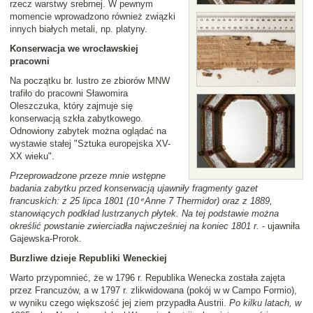
rzecz warstwy srebrnej. W pewnym
momencie wprowadzono również związki
innych białych metali, np. platyny.
Konserwacja we wrocławskiej
pracowni
Na początku br. lustro ze zbiorów MNW
trafiło do pracowni Sławomira
Oleszczuka, który zajmuje się
konserwacją szkła zabytkowego.
Odnowiony zabytek można oglądać na
wystawie stałej "Sztuka europejska XV-
XX wieku".
Przeprowadzone przeze mnie wstępne
badania zabytku przed konserwacją ujawniły fragmenty gazet
francuskich: z 25 lipca 1801 (10 ͤ Anne 7 Thermidor) oraz z 1889,
stanowiących podkład lustrzanych płytek. Na tej podstawie można
określić powstanie zwierciadła najwcześniej na koniec 1801 r.
- ujawniła
Gajewska-Prorok.
Burzliwe dzieje Republiki Weneckiej
Warto przypomnieć, że w 1796 r. Republika Wenecka została zajęta
przez Francuzów, a w 1797 r. zlikwidowana (pokój w w Campo Formio),
w wyniku czego większość jej ziem przypadła Austrii.
Po kilku latach, w