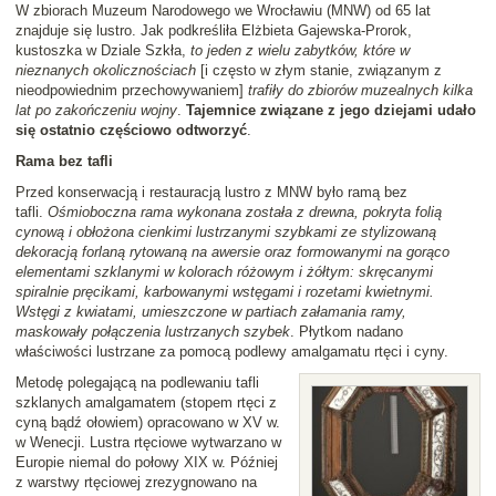
W zbiorach Muzeum Narodowego we Wrocławiu (MNW) od 65 lat
znajduje się lustro. Jak podkreśliła Elżbieta Gajewska-Prorok,
kustoszka w Dziale Szkła,
to jeden z wielu zabytków, które w
nieznanych okolicznościach
[i często w złym stanie, związanym z
nieodpowiednim przechowywaniem]
trafiły do zbiorów muzealnych kilka
lat po zakończeniu wojny
.
Tajemnice związane z jego dziejami udało
się ostatnio częściowo odtworzyć
.
Rama bez tafli
Przed konserwacją i restauracją lustro z MNW było ramą bez
tafli.
Ośmioboczna rama wykonana została z drewna, pokryta folią
cynową i obłożona cienkimi lustrzanymi szybkami ze stylizowaną
dekoracją forlaną rytowaną na awersie oraz formowanymi na gorąco
elementami szklanymi w kolorach różowym i żółtym: skręcanymi
spiralnie pręcikami, karbowanymi wstęgami i rozetami kwietnymi.
Wstęgi z kwiatami, umieszczone w partiach załamania ramy,
maskowały połączenia lustrzanych szybek
. Płytkom nadano
właściwości lustrzane za pomocą podlewy amalgamatu rtęci i cyny.
Metodę polegającą na podlewaniu tafli
szklanych amalgamatem (stopem rtęci z
cyną bądź ołowiem) opracowano w XV w.
w Wenecji. Lustra rtęciowe wytwarzano w
Europie niemal do połowy XIX w. Później
z warstwy rtęciowej zrezygnowano na