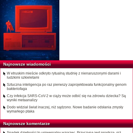
Najnowsze wiadomości
W etruskim mieście odkryto rytualną studnię z nienaruszonymi darami i
ludzkimi szkieletami
Sztuczna inteligencja po raz pierwszy zaprojektowała funkcjonalny genom
bakteriofaga
Czy infekcja SARS-CoV-2 w ciąży może odbić się na zdrowiu dziecka? Są
wyniki metaanalizy
Dodo widział świat inaczej, niż sądzono. Nowe badanie odsłania zmysły
wymarłego ptaka
Najnowsze komentarze
Spadek dzietności to uniwersalny wzorzec. Przyczyna jest prostsza, niż