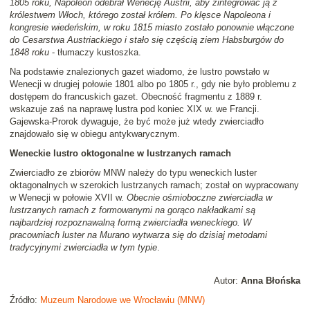
1805 roku, Napoleon odebrał Wenecję Austrii, aby zintegrować ją z
królestwem Włoch, którego został królem. Po klęsce Napoleona i
kongresie wiedeńskim, w roku 1815 miasto zostało ponownie włączone
do Cesarstwa Austriackiego i stało się częścią ziem Habsburgów do
1848 roku
- tłumaczy kustoszka.
Na podstawie znalezionych gazet wiadomo, że lustro powstało w
Wenecji w drugiej połowie 1801 albo po 1805 r., gdy nie było problemu z
dostępem do francuskich gazet. Obecność fragmentu z 1889 r.
wskazuje zaś na naprawę lustra pod koniec XIX w. we Francji.
Gajewska-Prorok dywaguje, że być może już wtedy zwierciadło
znajdowało się w obiegu antykwarycznym.
Weneckie lustro oktogonalne w lustrzanych ramach
Zwierciadło ze zbiorów MNW należy do typu weneckich luster
oktagonalnych w szerokich lustrzanych ramach; został on wypracowany
w Wenecji w połowie XVII w.
Obecnie ośmioboczne zwierciadła w
lustrzanych ramach z formowanymi na gorąco nakładkami są
najbardziej rozpoznawalną formą zwierciadła weneckiego. W
pracowniach luster na Murano wytwarza się do dzisiaj metodami
tradycyjnymi zwierciadła w tym typie
.
Autor:
Anna Błońska
Źródło:
Muzeum Narodowe we Wrocławiu (MNW)