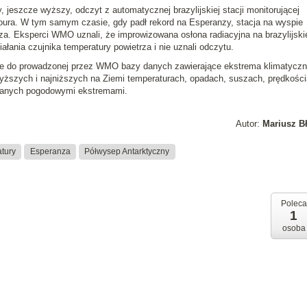
jeszcze wyższy, odczyt z automatycznej brazylijskiej stacji monitorującej
ura. W tym samym czasie, gdy padł rekord na Esperanzy, stacja na wyspie
za. Eksperci WMO uznali, że improwizowana osłona radiacyjna na brazylijski
ałania czujnika temperatury powietrza i nie uznali odczytu.
ne do prowadzonej przez WMO bazy danych zawierające ekstrema klimatyczn
yższych i najniższych na Ziemi temperaturach, opadach, suszach, prędkośc
wanych pogodowymi ekstremami.
Autor:
Mariusz B
atury
Esperanza
Półwysep Antarktyczny
Poleca
1
osoba