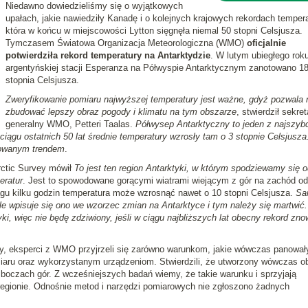
Niedawno dowiedzieliśmy się o wyjątkowych
upałach, jakie nawiedziły Kanadę i o kolejnych krajowych rekordach tempera
która w końcu w miejscowości Lytton sięgnęła niemal 50 stopni Celsjusza.
Tymczasem Światowa Organizacja Meteorologiczna (WMO)
oficjalnie
potwierdziła rekord temperatury na Antarktydzie
. W lutym ubiegłego rok
argentyńskiej stacji Esperanza na Półwyspie Antarktycznym zanotowano 18
stopnia Celsjusza.
Zweryfikowanie pomiaru najwyższej temperatury jest ważne, gdyż pozwala
zbudować lepszy obraz pogody i klimatu na tym obszarze
, stwierdził sekret
generalny WMO, Petteri Taalas.
Półwysep Antarktyczny to jeden z najszybc
iągu ostatnich 50 lat średnie temperatury wzrosły tam o 3 stopnie Celsjusza
wowanym trendem
.
rctic Survey mówił
To jest ten region Antarktyki, w którym spodziewamy się o
eratur
. Jest to spowodowane gorącymi wiatrami wiejącym z gór na zachód od
ągu kilku godzin temperatura może wzrosnąć nawet o 10 stopni Celsjusza.
Sa
le wpisuje się ono we wzorzec zmian na Antarktyce i tym należy się martwić.
yki, więc nie będę zdziwiony, jeśli w ciągu najbliższych lat obecny rekord zno
y, eksperci z WMO przyjrzeli się zarówno warunkom, jakie wówczas panowały,
ru oraz wykorzystanym urządzeniom. Stwierdzili, że utworzony wówczas o
zboczach gór. Z wcześniejszych badań wiemy, że takie warunku i sprzyjają
egionie. Odnośnie metod i narzędzi pomiarowych nie zgłoszono żadnych