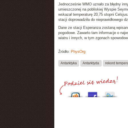
Jednocześnie WMO uznało za błędny inny, 
umieszczonej na pobliskiej Wyspie Seymo
wskazał temperaturę 20,75 stopni Celsjus
stacji doprowadziła do nieprawidłowego dzi
Dane ze stacji Esperanza zostaną wpisa
pogodowe. Zawarto tam informacje o najw
wiatru i innych, w tym zgonach spowodo
Źródło:
PhysOrg
Antarktyka
Antarktyda
rekord temper