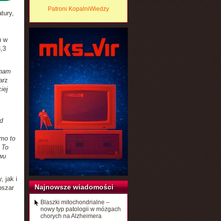
Patroni KopalniWiedzy
tury,
u w
,3
 nam
arz
iej
.
d
mo to
 To
wu
 jak i
Najnowsze wiadomości
bszar
Blaszki mitochondrialne –
nowy typ patologii w mózgach
chorych na Alzheimera