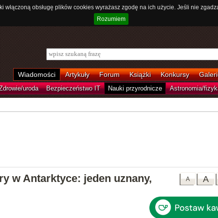
ki włączoną obsługę plików cookies wyrażasz zgodę na ich użycie. Jeśli nie zgadz
Rozumiem
Wiadomości
Artykuły
Forum
Książki
Konkursy
Galeri
Zdrowie/uroda
Bezpieczeństwo IT
Nauki przyrodnicze
Astronomia/fizyk
y w Antarktyce: jeden uznany,
A
A