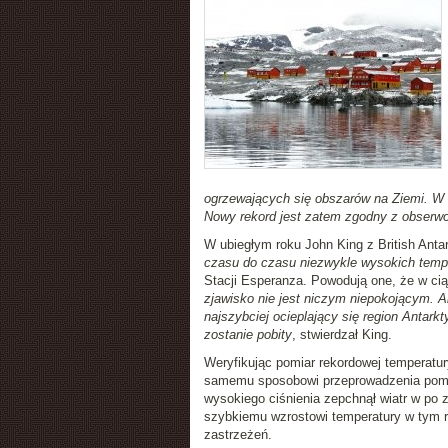
ogrzewających się obszarów na Ziemi. W c
Nowy rekord jest zatem zgodny z obser
W ubiegłym roku John King z British Anta
czasu do czasu niezwykle wysokich temp
Stacji Esperanza. Powodują one, że w ci
zjawisko nie jest niczym niepokojącym. A
najszybciej ocieplający się region Antarkt
zostanie pobity
, stwierdzał King.
Weryfikując pomiar rekordowej temperatur
samemu sposobowi przeprowadzenia pomia
wysokiego ciśnienia zepchnął wiatr w po 
szybkiemu wzrostowi temperatury w tym r
zastrzeżeń.