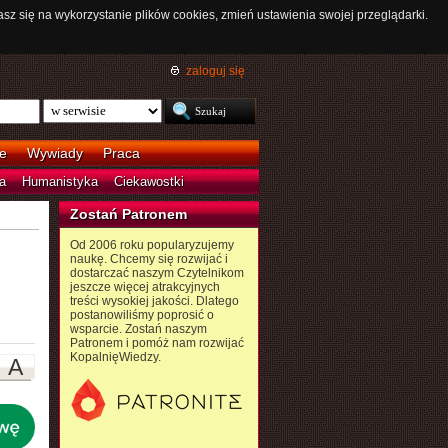
asz się na wykorzystanie plików cookies, zmień ustawienia swojej przeglądarki.
zaloguj się
e
Wywiady
Praca
a
Humanistyka
Ciekawostki
Zostań Patronem
Od 2006 roku popularyzujemy
naukę. Chcemy się rozwijać i
dostarczać naszym Czytelnikom
jeszcze więcej atrakcyjnych
treści wysokiej jakości. Dlatego
postanowiliśmy poprosić o
wsparcie. Zostań naszym
Patronem i pomóż nam rozwijać
KopalnięWiedzy.
A