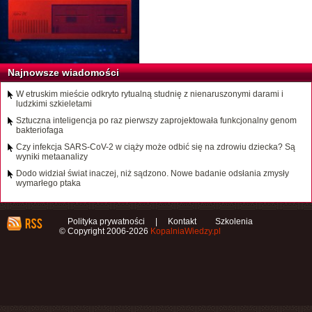
Najnowsze wiadomości
W etruskim mieście odkryto rytualną studnię z nienaruszonymi darami i
ludzkimi szkieletami
Sztuczna inteligencja po raz pierwszy zaprojektowała funkcjonalny genom
bakteriofaga
Czy infekcja SARS-CoV-2 w ciąży może odbić się na zdrowiu dziecka? Są
wyniki metaanalizy
Dodo widział świat inaczej, niż sądzono. Nowe badanie odsłania zmysły
wymarłego ptaka
Polityka prywatności
|
Kontakt
Szkolenia
© Copyright 2006-2026
KopalniaWiedzy.pl