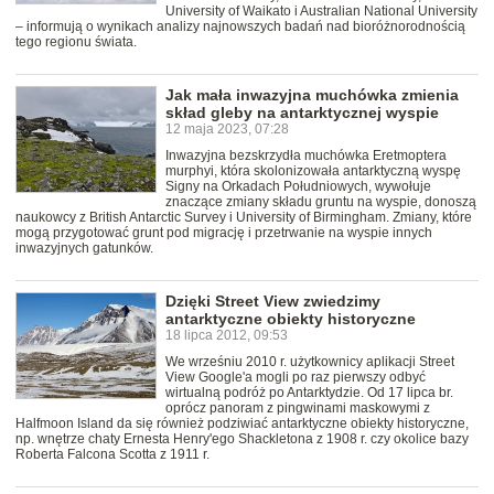
University of Waikato i Australian National University
– informują o wynikach analizy najnowszych badań nad bioróżnorodnością
tego regionu świata.
Jak mała inwazyjna muchówka zmienia
skład gleby na antarktycznej wyspie
12 maja 2023, 07:28
Inwazyjna bezskrzydła muchówka Eretmoptera
murphyi, która skolonizowała antarktyczną wyspę
Signy na Orkadach Południowych, wywołuje
znaczące zmiany składu gruntu na wyspie, donoszą
naukowcy z British Antarctic Survey i University of Birmingham. Zmiany, które
mogą przygotować grunt pod migrację i przetrwanie na wyspie innych
inwazyjnych gatunków.
Dzięki Street View zwiedzimy
antarktyczne obiekty historyczne
18 lipca 2012, 09:53
We wrześniu 2010 r. użytkownicy aplikacji Street
View Google'a mogli po raz pierwszy odbyć
wirtualną podróż po Antarktydzie. Od 17 lipca br.
oprócz panoram z pingwinami maskowymi z
Halfmoon Island da się również podziwiać antarktyczne obiekty historyczne,
np. wnętrze chaty Ernesta Henry'ego Shackletona z 1908 r. czy okolice bazy
Roberta Falcona Scotta z 1911 r.