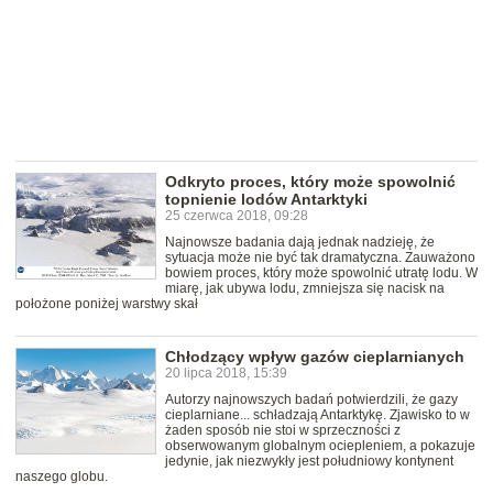
Odkryto proces, który może spowolnić
topnienie lodów Antarktyki
25 czerwca 2018, 09:28
Najnowsze badania dają jednak nadzieję, że
sytuacja może nie być tak dramatyczna. Zauważono
bowiem proces, który może spowolnić utratę lodu. W
miarę, jak ubywa lodu, zmniejsza się nacisk na
położone poniżej warstwy skał
Chłodzący wpływ gazów cieplarnianych
20 lipca 2018, 15:39
Autorzy najnowszych badań potwierdzili, że gazy
cieplarniane... schładzają Antarktykę. Zjawisko to w
żaden sposób nie stoi w sprzeczności z
obserwowanym globalnym ociepleniem, a pokazuje
jedynie, jak niezwykły jest południowy kontynent
naszego globu.