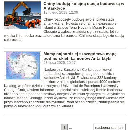
Chiny budują kolejną stację badawczą w
Antarktyce
13 lutego 2018, 12:38
Chiny rozpoczęły budowę swojej piątej stacji
antarktycznej. Powstanie ona na Inexpressible
Island w Zatoce Terra Nova na Morzu Rossa.
Obecnie w zatoce znajdują się trzy stacje, letnie
włoska i niemiecka oraz całoroczna koreańska. Chińska stacja będzie stacją
całoroczną.
Mamy najbardziej szczegółową mapę
podmorskich kanionów Antarktyki
23 lipca 2025, 10:57
Naukowcy z Barcelony i Corku opublikowali
najbardziej szczegółową mapę podmorskich
kanionów Antarktyki. Zawiera ona 332 kaniony,
niektóre z nich o głębokości ponad 4000 metrów.
Katalog, wspólne dzieło uczonych z Universitat de Barcelona i University
College Cork, zawiera informacje o pięciokrotnie większej liczbie kanionów
niż poprzednie podobne zestawy danych. A w towarzyszącym mu artykule na
łamach Marine Geology uczeni wykazali, że kaniony mogą mieć większe niż
przypuszczano znaczenie dla cyrkulacji wód oceanicznych, zmniejszania się
pokrywy morskiego lodu oraz zmian klimatu.
1
…
następna strona »