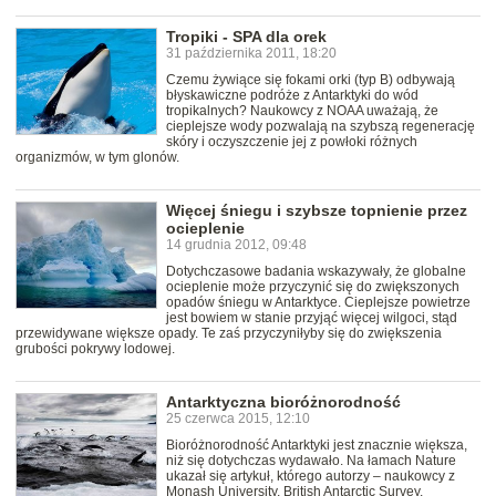
Tropiki - SPA dla orek
31 października 2011, 18:20
Czemu żywiące się fokami orki (typ B) odbywają
błyskawiczne podróże z Antarktyki do wód
tropikalnych? Naukowcy z NOAA uważają, że
cieplejsze wody pozwalają na szybszą regenerację
skóry i oczyszczenie jej z powłoki różnych
organizmów, w tym glonów.
Więcej śniegu i szybsze topnienie przez
ocieplenie
14 grudnia 2012, 09:48
Dotychczasowe badania wskazywały, że globalne
ocieplenie może przyczynić się do zwiększonych
opadów śniegu w Antarktyce. Cieplejsze powietrze
jest bowiem w stanie przyjąć więcej wilgoci, stąd
przewidywane większe opady. Te zaś przyczyniłyby się do zwiększenia
grubości pokrywy lodowej.
Antarktyczna bioróżnorodność
25 czerwca 2015, 12:10
Bioróżnorodność Antarktyki jest znacznie większa,
niż się dotychczas wydawało. Na łamach Nature
ukazał się artykuł, którego autorzy – naukowcy z
Monash University, British Antarctic Survey,