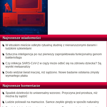
Najnowsze wiadomości
W etruskim mieście odkryto rytualną studnię z nienaruszonymi darami i
ludzkimi szkieletami
Sztuczna inteligencja po raz pierwszy zaprojektowała funkcjonalny genom
bakteriofaga
Czy infekcja SARS-CoV-2 w ciąży może odbić się na zdrowiu dziecka? Są
wyniki metaanalizy
Dodo widział świat inaczej, niż sądzono. Nowe badanie odsłania zmysły
wymarłego ptaka
Najnowsze komentarze
Spadek dzietności to uniwersalny wzorzec. Przyczyna jest prostsza, niż
można by sądzić
Ludzie polowali na mamucice. Samce zwykle ginęły w sposób naturalny