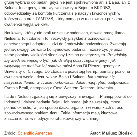
grupę wybrano do badań, gdyż nie jest spokrewniona ani z Bajau, ani z
Saluan. Inne geny, które wyewoluowały u Bajau to BKDRB2,
odpowiedzialny za kontrolę kurczenia się naczyń krwionośnych w
kończynach oraz FAM178B, który pomaga w regulowaniu poziomu
dwutlenku węgla we krwi.
Naukowcy, którzy nie brali udziału w badaniach, chwalą pracę Ilardo i
Nielsena. Ich zdaniem to niezwykły przykład zróżnicowania
genetycznego i adaptacji ludzi do środowiska podwodnego. Zwracają
jednak uwagę, że warto kontynuować badania i rozszerzyć je poza
same pomiary wielkości śledziony i zmian genetycznych.
Przydałoby
się wiedzieć więcej o tym, jak działają poszczególne geny i jak
wpływają na możliwości nurków
, mówi Anna Di Rienzo, genetyk z
University of Chicago. Do zbadania pozostają też np. pomiary poziomu
dwutlenku węgla i tlenu w krwi Bajau i Saluan.
Jak zmienia się
nasycenie tlenem w czasie nurkowania. Jakie mają tętno
, podpowiada
Cynthia Beall, antropolog z Case Western Reserve University.
Ilardo i Nielsen zgadzają się z powyższymi uwagami. Planują powrót do
Indonezji i dalsze badania Bajau. Ich praca, jak zauważają, może
pomóc określić, w jaki sposób działa organizm w warunkach stresu
spowodowanego brakiem tlenu. Takie informacja mają kluczowe
znaczenie np. w medycynie ratunkowej czy w chirurgii.
Źródło:
Scientific American
Autor:
Mariusz Błoński