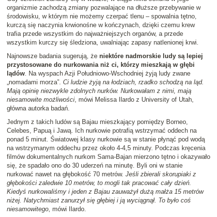
organizmie zachodzą zmiany pozwalające na dłuższe przebywanie w
środowisku, w którym nie możemy czerpać tlenu – spowalnia tętno,
kurczą się naczynia krwionośne w kończynach, dzięki czemu krew
trafia przede wszystkim do najważniejszych organów, a przede
wszystkim kurczy się śledziona, uwalniając zapasy natlenionej krwi.
Najnowsze badania sugerują, że
niektóre nadmorskie ludy są lepiej
przystosowane do nurkowania niż ci, którzy mieszkają w głębi
lądów
. Na wyspach Azji Południowo-Wschodniej żyją ludy zwane
„nomadami morza”.
Ci ludzie żyją na łodziach, rzadko schodzą na ląd.
Mają opinię niezwykle zdolnych nurków. Nurkowałam z nimi, mają
niesamowite możliwości
, mówi Melissa Ilardo z University of Utah,
główna autorka badań.
Jednym z takich ludów są Bajau mieszkający pomiędzy Borneo,
Celebes, Papuą i Jawą. Ich nurkowie potrafią wstrzymać oddech na
ponad 5 minut. Światowej klasy nurkowie są w stanie płynąć pod wodą
na wstrzymanym oddechu przez około 4-4,5 minuty. Podczas kręcenia
filmów dokumentalnych nurkom Sama-Bajan mierzono tętno i okazywało
się, że spadało ono do 30 uderzeń na minutę. Byli oni w stanie
nurkować nawet na głębokość 70 metrów.
Jeśli zbierali skorupiaki z
głębokości zaledwie 10 metrów, to mogli tak pracować cały dzień.
Kiedyś nurkowaliśmy i jeden z Bajau zauważył dużą małża 15 metrów
niżej. Natychmiast zanurzył się głębiej i ją wyciągnął. To było coś
niesamowitego
, mówi Ilardo.