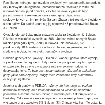
Pani Ilardo, która jest genetykiem ewolucyjnym, postanowiła sprawdzić,
czy niezwykłe umiejętności „nomadów morza” wynikają z faktu, że
nurkowanie trenują od dziecka, czy też są ewolucyjnie do tego
przystosowani. Zsekwencjonowała więc geny Bajau oraz
spokrewnionych z nimi rolników Saluan. Zbadała też rozmiary śledziony
u obu ludów. Do badań udało się jej namówić 43 przedstawicieli Bajau i
33 Saluan.
Okazało się, że Bajau mają znacznie większą śledzionę niż Saluan.
Różnica w wielkości wynosiła aż 50%. Jednak wśród samych Bajau,
różnice pomiędzy tymi, którzy nurkowali i nie nurkowali, nie
przekraczały 10% wielkości śledziony. To zaś sugerowało, że duża
śledziona u Bajau to nie efekt treningów a ewolucji.
Badania genetyczne ujawniły u Bajau 25 wariacji genów, które wydają
się unikatowe dla tego ludu. Gdy dokładnie przyjrzano się tym genom
okazało się, że są one związane z wstrzymywaniem oddechu i
deprywacją tlenu.
To było coś niesamowitego. Wszystkie zmienione
geny, jakie zauważyliśmy, mogły mieć znaczenie przy nurkowaniu
,
ekscytuje się Ilardo.
Jeden z tych genów to PDE10A.
Wiemy, że kontroluje on poziom
hormonów tarczycy, co z kolei odpowiada za wielkość śledziony
,
powiedział Rasmus Nielsen, biolog z Uniwersytetu Kalifornijskiego w
Berkeley. Odpowiednią wersję tego genu ma niemal połowa Bajau, ale
występuje ona u zaledwie 6% Saluan i 3% Chińczyków Han. Tę ostatnią