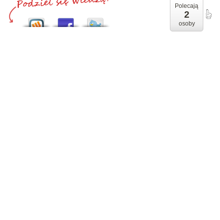
Polecają
2
osoby