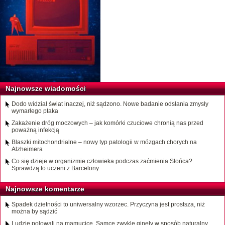
Najnowsze wiadomości
Dodo widział świat inaczej, niż sądzono. Nowe badanie odsłania zmysły
wymarłego ptaka
Zakażenie dróg moczowych – jak komórki czuciowe chronią nas przed
poważną infekcją
Blaszki mitochondrialne – nowy typ patologii w mózgach chorych na
Alzheimera
Co się dzieje w organizmie człowieka podczas zaćmienia Słońca?
Sprawdzą to uczeni z Barcelony
Najnowsze komentarze
Spadek dzietności to uniwersalny wzorzec. Przyczyna jest prostsza, niż
można by sądzić
Ludzie polowali na mamucice. Samce zwykle ginęły w sposób naturalny