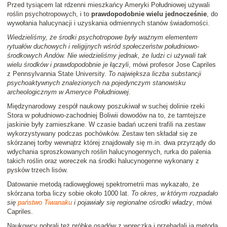
Przed tysiącem lat rdzenni mieszkańcy Ameryki Południowej używali
roślin psychotropowych, i to
prawdopodobnie wielu jednocześnie
, do
wywołania halucynacji i uzyskania odmiennych stanów świadomości.
Wiedzieliśmy, że środki psychotropowe były ważnym elementem
rytuałów duchowych i religijnych wśród społeczeństw południowo-
środkowych Andów. Nie wiedzieliśmy jednak, że ludzi ci używali tak
wielu środków i prawdopodobnie je łączyli
, mówi profesor Jose Capriles
z Pennsylvannia State University.
To największa liczba substancji
psychoaktywnych znalezionych na pojedynczym stanowisku
archeologicznym w Ameryce Południowej
.
Międzynarodowy zespół naukowy poszukiwał w suchej dolinie rzeki
Stora w południowo-zachodniej Boliwii dowodów na to, że tamtejsze
jaskinie były zamieszkane. W czasie badań uczeni trafili na zestaw
wykorzystywany podczas pochówków. Zestaw ten składał się ze
skórzanej torby wewnątrz której znajdowały się m.in. dwa przyrządy do
wdychania sproszkowanych roślin halucynogennych, rurka do palenia
takich roślin oraz woreczek na środki halucynogenne wykonany z
pysków trzech lisów.
Datowanie metodą radiowęglowej spektrometrii mas wykazało, że
skórzana torba liczy sobie około 1000 lat.
To okres, w którym rozpadało
się
państwo Tiwanaku
i pojawiały się regionalne ośrodki władzy
, mówi
Capriles.
Naukowcy pobrali też próbkę osadów z woreczka i przebadali ją metodą