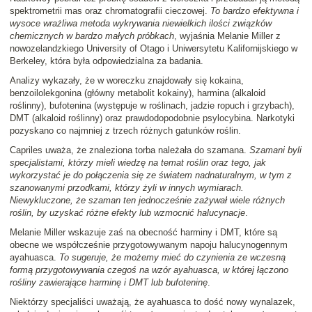
spektrometrii mas oraz chromatografii cieczowej.
To bardzo efektywna i
wysoce wrażliwa metoda wykrywania niewielkich ilości związków
chemicznych w bardzo małych próbkach
, wyjaśnia Melanie Miller z
nowozelandzkiego University of Otago i Uniwersytetu Kalifornijskiego w
Berkeley, która była odpowiedzialna za badania.
Analizy wykazały, że w woreczku znajdowały się kokaina,
benzoilolekgonina (główny metabolit kokainy), harmina (alkaloid
roślinny), bufotenina (występuje w roślinach, jadzie ropuch i grzybach),
DMT (alkaloid roślinny) oraz prawdodopodobnie psylocybina. Narkotyki
pozyskano co najmniej z trzech różnych gatunków roślin.
Capriles uważa, że znaleziona torba należała do szamana.
Szamani byli
specjalistami, którzy mieli wiedzę na temat roślin oraz tego, jak
wykorzystać je do połączenia się ze światem nadnaturalnym, w tym z
szanowanymi przodkami, którzy żyli w innych wymiarach.
Niewykluczone, że szaman ten jednocześnie zażywał wiele różnych
roślin, by uzyskać różne efekty lub wzmocnić halucynacje
.
Melanie Miller wskazuje zaś na obecność harminy i DMT, które są
obecne we współcześnie przygotowywanym napoju halucynogennym
ayahuasca.
To sugeruje, że możemy mieć do czynienia ze wczesną
formą przygotowywania czegoś na wzór ayahuasca, w której łączono
rośliny zawierające harminę i DMT lub bufoteninę
.
Niektórzy specjaliści uważają, że ayahuasca to dość nowy wynalazek,