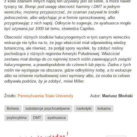
z kolei zdaniem innych napój ten używany jest od setek, a może nawet
tysięcy lat.
Biorąc pod uwagę obecność harminy i DMT w jednym
woreczku, możemy przypuszczać, że szaman zażywał te środki
jednocześnie, albo wdychając je w formie sproszkowanej, albo
przygotowując z nich napój. Odkrycie to sugeruje, że ayahuasca mogła
być używana już 1000 lat temu
, stwierdza Capriles.
Obecność różnych środków halucynogennych w tym samym woreczku
wskazuje nie tylko na to, że jego właściciel miał odpowiednią wiedzę
botaniczną, ale również, że podjął spory wysiłek, by zdobyć rośliny
pochodzące z różnych regionów Ameryki Południowej.
Właściciel
zestawu miał dostęp do co najmniej trzech roślin zawierających związki
halucynogenne, a prawdopodobnie do czterech lub pięciu. Żadna z tych
roślin nie występuje na obszarze, gdzie odkryliśmy torbę, a to wskazuje
albo na istnienie rozbudowanej sieci wymiany albo, że osoba ta celowo
odbywała podróże, by je zdobyć
, mówi Miller.
Źródło:
Pennsylvannia State University
Autor:
Mariusz Błoński
Boliwia
substancje psychoaktywne
narkotyki
kokaina
psylocybina
DMT
ayahuasca