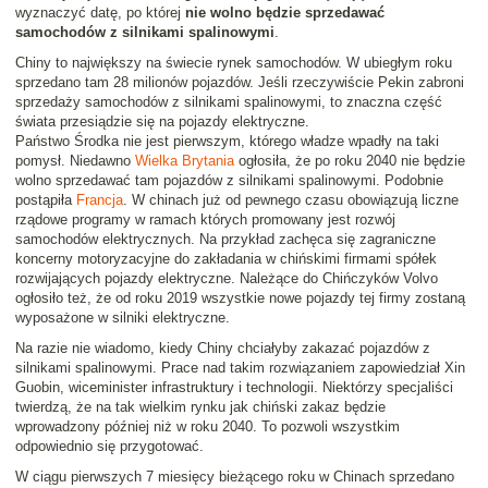
wyznaczyć datę, po której
nie wolno będzie sprzedawać
samochodów z silnikami spalinowymi
.
Chiny to największy na świecie rynek samochodów. W ubiegłym roku
sprzedano tam 28 milionów pojazdów. Jeśli rzeczywiście Pekin zabroni
sprzedaży samochodów z silnikami spalinowymi, to znaczna część
świata przesiądzie się na pojazdy elektryczne.
Państwo Środka nie jest pierwszym, którego władze wpadły na taki
pomysł. Niedawno
Wielka Brytania
ogłosiła, że po roku 2040 nie będzie
wolno sprzedawać tam pojazdów z silnikami spalinowymi. Podobnie
postąpiła
Francja
. W chinach już od pewnego czasu obowiązują liczne
rządowe programy w ramach których promowany jest rozwój
samochodów elektrycznych. Na przykład zachęca się zagraniczne
koncerny motoryzacyjne do zakładania w chińskimi firmami spółek
rozwijających pojazdy elektryczne. Należące do Chińczyków Volvo
ogłosiło też, że od roku 2019 wszystkie nowe pojazdy tej firmy zostaną
wyposażone w silniki elektryczne.
Na razie nie wiadomo, kiedy Chiny chciałyby zakazać pojazdów z
silnikami spalinowymi. Prace nad takim rozwiązaniem zapowiedział Xin
Guobin, wiceminister infrastruktury i technologii. Niektórzy specjaliści
twierdzą, że na tak wielkim rynku jak chiński zakaz będzie
wprowadzony później niż w roku 2040. To pozwoli wszystkim
odpowiednio się przygotować.
W ciągu pierwszych 7 miesięcy bieżącego roku w Chinach sprzedano