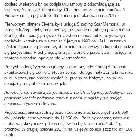
dopiero w sierpniu br. po podpisaniu umowy z odpowiadającą za
logistykę Astrobotic Technology. Obecnie trwa zbieranie zamówień.
Pierwsza misja pojazdu Griffin Lander jest planowana na 2017 r.
Pierwotnym planem Civeita była usługa Shooting Star Memorial, w
ramach której prochy mają być wystrzeliwane na orbitę i powracać na
Ziemię jako spadająca gwiazda. Jest ona tańsza od księżycowego
pochówku - trzeba za nią zapłacić jedynie 1990 dol. Jeśli wszystko
pójdzie zgodnie z planem, wystrzelenie stu pierwszych kapsuł odbędzie
się już jesienią. Prochy będą krążyć na orbicie przez parę miesięcy, a
następnie spadną, spalając się w atmosferze.
Pomysł na księżycowe pogrzeby pojawił się, gdy z firmą Astrobotic
skontaktował się żołnierz Steven Jenks, którego matka zmarła na raka
płuc. Mężczyzna pragnął wysłać jej prochy na Księżyc, bo był on
specjalnym symbolem ich związku.
Astrobotic nie świadczyła
[co prawda]
takich usług indywidualnych, ale
ponieważ właśnie podpisała umowę z nami, mogliśmy się podjąć
spełnienia życzenia Stevena
.
Pięćdziesiąt pierwszych zgłoszeń zostanie zrealizowanych za 9.950
dol., później cena wzrośnie do 11.950 dol. Rodziny dostaną zestaw z
metalową skrzyneczką. To w niej trzeba będzie umieścić ok. 1 g
prochów. W drugiej połowie 2017 r. na Księżyc polecą szczątki ok. 100
osób.