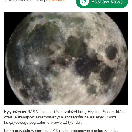
Były inżynier NASA Thomas Civeit założył firmę Elysium Space, która
oferuje transport skremowanych szczątków na Księżyc
. Koszt
księżycowego pogrzebu to prawie 12 tys. dol.
Firma powstała w sierpniu 2013 r., ale proponowanie usług zaczęła