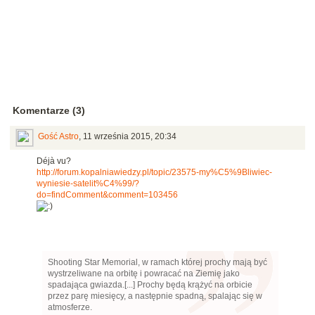
Komentarze (3)
Gość Astro
,
11 września 2015, 20:34
Déjà vu?
http://forum.kopalniawiedzy.pl/topic/23575-my%C5%9Bliwiec-
wyniesie-satelit%C4%99/?
do=findComment&comment=103456
Shooting Star Memorial, w ramach której prochy mają być
wystrzeliwane na orbitę i powracać na Ziemię jako
spadająca gwiazda.[...] Prochy będą krążyć na orbicie
przez parę miesięcy, a następnie spadną, spalając się w
atmosferze.