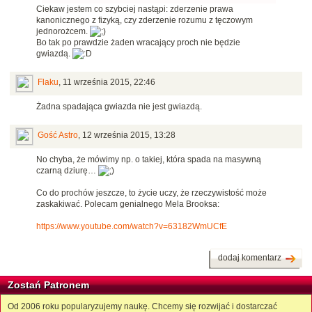
Ciekaw jestem co szybciej nastąpi: zderzenie prawa
kanonicznego z fizyką, czy zderzenie rozumu z tęczowym
jednorożcem.
Bo tak po prawdzie żaden wracający proch nie będzie
gwiazdą.
Flaku
,
11 września 2015, 22:46
Żadna spadająca gwiazda nie jest gwiazdą.
Gość Astro
,
12 września 2015, 13:28
No chyba, że mówimy np. o takiej, która spada na masywną
czarną dziurę…
Co do prochów jeszcze, to życie uczy, że rzeczywistość może
zaskakiwać. Polecam genialnego Mela Brooksa:
https://www.youtube.com/watch?v=63182WmUCfE
dodaj komentarz
Zostań Patronem
Od 2006 roku popularyzujemy naukę. Chcemy się rozwijać i dostarczać