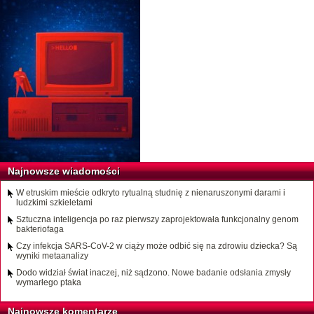
Najnowsze wiadomości
W etruskim mieście odkryto rytualną studnię z nienaruszonymi darami i
ludzkimi szkieletami
Sztuczna inteligencja po raz pierwszy zaprojektowała funkcjonalny genom
bakteriofaga
Czy infekcja SARS-CoV-2 w ciąży może odbić się na zdrowiu dziecka? Są
wyniki metaanalizy
Dodo widział świat inaczej, niż sądzono. Nowe badanie odsłania zmysły
wymarłego ptaka
Najnowsze komentarze