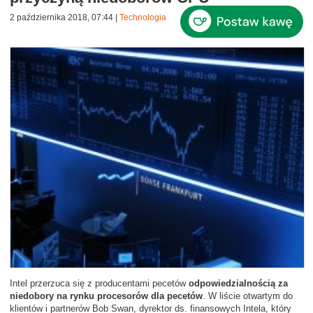
2 października 2018, 07:44
|
Technologia
Intel przerzuca się z producentami pecetów
odpowiedzialnością za
niedobory na rynku procesorów dla pecetów
. W liście otwartym do
klientów i partnerów Bob Swan, dyrektor ds. finansowych Intela, który