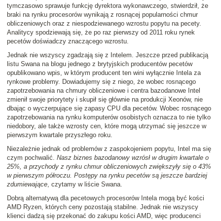
tymczasowo sprawuje funkcję dyrektora wykonawczego, stwierdził, że
braki na rynku procesorów wynikają z rosnącej popularności chmur
obliczeniowych oraz z niespodziewanego wzrostu popytu na pecety.
Analitycy spodziewają się, że po raz pierwszy od 2011 roku rynek
pecetów doświadczy znaczącego wzrostu.
Jednak nie wszyscy zgadzają się z Intelem. Jeszcze przed publikacją
listu Swana na blogu jednego z brytyjskich producentów pecetów
opublikowano wpis, w którym producent ten wini wyłącznie Intela za
rynkowe problemy. Dowiadujemy się z niego, że wobec rosnącego
zapotrzebowania na chmury obliczeniowe i centra bazodanowe Intel
zmienił swoje priorytety i skupił się głównie na produkcji Xeonów, nie
dbając o wyczerpujące się zapasy CPU dla pecetów. Wobec rosnącego
zapotrzebowania na rynku komputerów osobistych oznacza to nie tylko
niedobory, ale także wzrosty cen, które mogą utrzymać się jeszcze w
pierwszym kwartale przyszłego roku.
Niezależnie jednak od problemów z zaspokojeniem popytu, Intel ma się
czym pochwalić.
Nasz biznes bazodanowy wzrósł w drugim kwartale o
25%, a przychody z rynku chmur obliczeniowych zwiększyły się o 43%
w pierwszym półroczu. Postępy na rynku pecetów są jeszcze bardziej
zdumiewające
, czytamy w liście Swana.
Dobrą alternatywą dla pecetowych procesorów Intela mogą być kości
AMD Ryzen, których ceny pozostają stabilne. Jednak nie wszyscy
klienci dadzą się przekonać do zakupu kości AMD, więc producenci