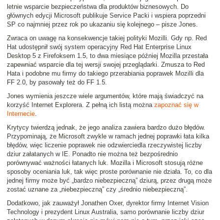
letnie wsparcie bezpieczeństwa dla produktów biznesowych.
Do
głównych edycji Microsoft publikuje Service Packi i wspiera poprzedni
SP co najmniej przez rok po ukazaniu się kolejnego
– pisze Jones.
Zwraca on uwagę na konsekwencje takiej polityki Mozilli. Gdy np. Red
Hat udostępnił swój system operacyjny Red Hat Enterprise Linux
Desktop 5 z Firefoksem 1.5, to dwa miesiące później Mozilla przestała
zapewniać wsparcie dla tej wersji swojej przeglądarki. Zmusza to Red
Hata i podobne mu firmy do takiego przerabiania poprawek Mozilli dla
FF 2.0, by pasowały też do FF 1.5.
Jones wymienia jeszcze wiele argumentów, które mają świadczyć na
korzyść Internet Explorera. Z pełną ich listą można
zapoznać się w
Internecie
.
Krytycy twierdzą jednak, że jego
analiza zawiera bardzo dużo błędów
.
Przypominają, że Microsoft zwykle w ramach jednej poprawki
łata kilka
błędów
, więc liczenie poprawek nie odzwierciedla rzeczywistej liczby
dziur załatanych w IE. Ponadto nie można też bezpośrednio
porównywać ważności łatanych luk. Mozilla i Microsoft stosują różne
sposoby oceniania luk, tak więc proste porównanie nie działa. To, co dla
jednej firmy może być „bardzo niebezpieczną” dziurą, przez drugą może
zostać uznane za „niebezpieczną” czy „średnio niebezpieczną”.
Dodatkowo, jak zauważył Jonathen Oxer, dyrektor firmy Internet Vision
Technology i prezydent Linux Australia, samo porównanie liczby dziur