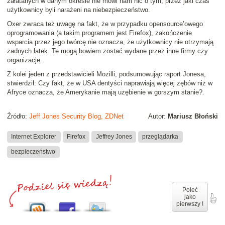
załatanych w danym okresie
nie mówi
nam nic o tym, przez jaki czas
użytkownicy byli narażeni na niebezpieczeństwo.
Oxer zwraca też uwagę na fakt, że w przypadku opensource’owego
oprogramowania (a takim programem jest Firefox), zakończenie
wsparcia przez jego twórcę nie oznacza, że użytkownicy nie otrzymają
żadnych łatek. Te mogą bowiem zostać wydane przez inne firmy czy
organizacje.
Z kolei jeden z przedstawicieli Mozilli, podsumowując raport Jonesa,
stwierdził:
Czy fakt, że w USA dentyści naprawiają więcej zębów niż w
Afryce oznacza, że Amerykanie mają uzębienie w gorszym stanie?
.
Źródło:
Jeff Jones Security Blog, ZDNet
Autor:
Mariusz Błoński
Internet Explorer
Firefox
Jeffrey Jones
przeglądarka
bezpieczeństwo
Poleć
jako
pierwszy !