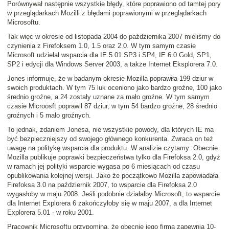
Porównywał następnie wszystkie błędy, które poprawiono od tamtej pory
w przeglądarkach Mozilli z błędami poprawionymi w przeglądarkach
Microsoftu.
Tak więc w okresie od listopada 2004 do października 2007 mieliśmy do
czynienia z Firefoksem 1.0, 1.5 oraz 2.0. W tym samym czasie
Microsoft udzielał wsparcia dla IE 5.01 SP3 i SP4, IE 6.0 Gold, SP1,
SP2 i edycji dla Windows Server 2003, a także Internet Eksplorera 7.0.
Jones informuje, że w badanym okresie Mozilla poprawiła
199 dziur
w
swoich produktach. W tym 75 luk oceniono jako bardzo groźne, 100 jako
średnio groźne, a 24 zostały uznane za mało groźne. W tym samym
czasie Microosft poprawił
87 dziur
, w tym 54 bardzo groźne, 28 średnio
groźnych i 5 mało groźnych.
To jednak, zdaniem Jonesa, nie wszystkie powody, dla których IE ma
być bezpieczniejszy od swojego głównego konkurenta. Zwraca on też
uwagę na politykę wsparcia dla produktu. W analizie czytamy:
Obecnie
Mozilla publikuje poprawki bezpieczeństwa tylko dla Firefoksa 2.0, gdyż
w ramach jej polityki wsparcie wygasa po 6 miesiącach od czasu
opublikowania kolejnej wersji. Jako że początkowo Mozilla zapowiadała
Firefoksa 3.0 na październik 2007, to wsparcie dla Firefoksa 2.0
wygasłoby w maju 2008. Jeśli podobnie działałby Microsoft, to wsparcie
dla Internet Explorera 6 zakończyłoby się w maju 2007, a dla Internet
Explorera 5.01 - w roku 2001
.
Pracownik Microsoftu przypomina, że obecnie jego firma zapewnia 10-