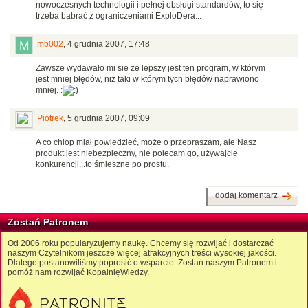
nowoczesnych technologii i pełnej obsługi standardów, to się
trzeba babrać z ograniczeniami ExploDera...
mb002
,
4 grudnia 2007, 17:48
Zawsze wydawało mi sie że lepszy jest ten program, w którym
jest mniej błędów, niż taki w którym tych błędów naprawiono
mniej. :
Piotrek
,
5 grudnia 2007, 09:09
A co chłop miał powiedzieć, może o przepraszam, ale Nasz
produkt jest niebezpieczny, nie polecam go, używajcie
konkurencji...to śmieszne po prostu.
dodaj komentarz
Zostań Patronem
Od 2006 roku popularyzujemy naukę. Chcemy się rozwijać i dostarczać
naszym Czytelnikom jeszcze więcej atrakcyjnych treści wysokiej jakości.
Dlatego postanowiliśmy poprosić o wsparcie. Zostań naszym Patronem i
pomóż nam rozwijać KopalnięWiedzy.