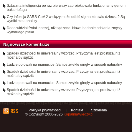
Sztuczna inteligencja po raz pierwszy zaprojektowała funkcjonalny genom
bakteriofaga
Czy infekcja SARS-CoV-2 w ciąży może odbić się na zdrowiu dziecka? Są
wyniki metaanalizy
Dodo widział świat inaczej, niż sądzono. Nowe badanie odsłania zmysły
wymarłego ptaka
Najnowsze komentarze
Spadek dzietności to uniwersalny wzorzec. Przyczyna jest prostsza, niż
można by sądzić
Ludzie polowali na mamucice. Samce zwykle ginęły w sposób naturalny
Spadek dzietności to uniwersalny wzorzec. Przyczyna jest prostsza, niż
można by sądzić
Ludzie polowali na mamucice. Samce zwykle ginęły w sposób naturalny
Spadek dzietności to uniwersalny wzorzec. Przyczyna jest prostsza, niż
można by sądzić
Polityka prywatności
|
Kontakt
Szkolenia
© Copyright 2006-2026
KopalniaWiedzy.pl