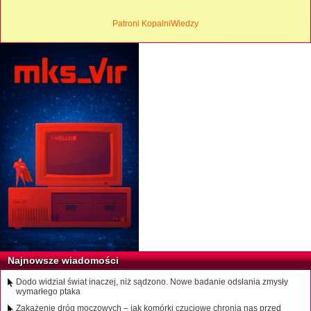
Patroni KopalniWiedzy
Najnowsze wiadomości
Dodo widział świat inaczej, niż sądzono. Nowe badanie odsłania zmysły
wymarłego ptaka
Zakażenie dróg moczowych – jak komórki czuciowe chronią nas przed