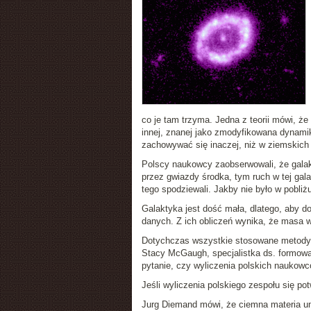
co je tam trzyma. Jedna z teorii mówi, że
innej, znanej jako zmodyfikowana dynami
zachowywać się inaczej, niż w ziemskich
Polscy naukowcy zaobserwowali, że galak
przez gwiazdy środka, tym ruch w tej gal
tego spodziewali. Jakby nie było w pobliżu
Galaktyka jest dość mała, dlatego, aby 
danych. Z ich obliczeń wynika, że masa w
Dotychczas wszystkie stosowane metody z
Stacy McGaugh, specjalistka ds. formowani
pytanie, czy wyliczenia polskich naukowc
Jeśli wyliczenia polskiego zespołu się po
Jurg Diemand mówi, że ciemna materia um