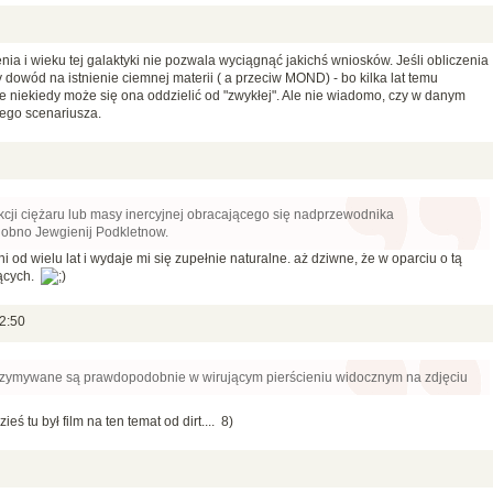
ia i wieku tej galaktyki nie pozwala wyciągnąć jakichś wniosków. Jeśli obliczenia
 dowód na istnienie ciemnej materii ( a przeciw MOND) - bo kilka lat temu
 niekiedy może się ona oddzielić od "zwykłej". Ale nie wiadomo, czy w danym
ego scenariusza.
cji ciężaru lub masy inercyjnej obracającego się nadprzewodnika
obno Jewgienij Podkletnow.
 od wielu lat i wydaje mi się zupełnie naturalne. aż dziwne, że w oparciu o tą
jących.
02:50
trzymywane są prawdopodobnie w wirującym pierścieniu widocznym na zdjęciu
ś tu był film na ten temat od dirt.... 8)