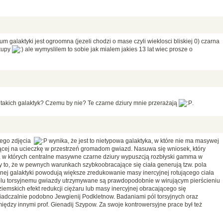
um galaktyki jest ogroomna (jezeli chodzi o mase czyli wieklosci bliskiej 0) czarna
 kupy
ale wymyslilem to sobie jak mialem jakies 13 lat wiec prosze o
takich galaktyk? Czemu by nie? Te czarne dziury mnie przerażają
.
nego zdjęcia
wynika, że jest to nietypowa galaktyka, w które nie ma masywej
jącej na ucieczkę w przestrzeń gromadom gwiazd. Nasuwa się wniosek, który
, w których centralne masywne czarne dziury wypuszcją rozbłyski gamma w
to, że w pewnych warunkach szybkoobracające się ciała generują tzw. pola
ej galaktyki powodują większe zredukowanie masy inercyjnej rotującego ciała
polu torsyjnemu gwiazdy utrzymywane są prawdopodobnie w wirującym pierścieniu
emskich efekt redukcji ciężaru lub masy inercyjnej obracającego się
dczalnie podobno Jewgienij Podkletnow. Badaniami pól torsyjnych oraz
między innymi prof. Gienadij Szypow. Za swoje kontrowersyjne prace był też