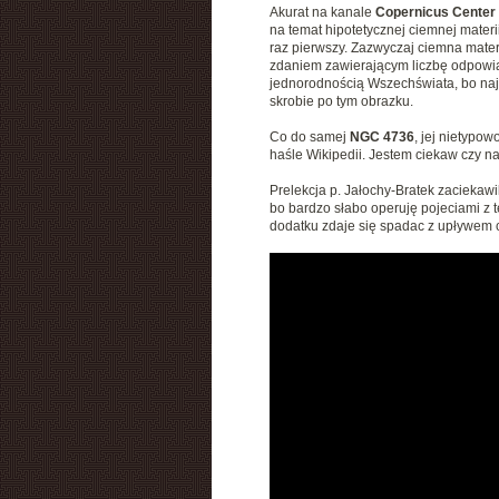
Akurat na kanale
Copernicus Center
na temat hipotetycznej ciemnej mater
raz pierwszy. Zazwyczaj ciemna mater
zdaniem zawierającym liczbę odpowiad
jednorodnością Wszechświata, bo najwy
skrobie po tym obrazku.
Co do samej
NGC 4736
, jej nietypo
haśle Wikipedii. Jestem ciekaw czy na
Prelekcja p. Jałochy-Bratek zaciekawi
bo bardzo słabo operuję pojeciami z te
dodatku zdaje się spadac z upływem cz