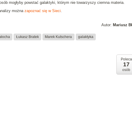
posób mogłyby powstać galaktyki, którym nie towarzyszy ciemna materia.
analizy można
zapoznać się w Sieci
.
Autor:
Mariusz B
ałocha
Łukasz Bratek
Marek Kutschera
galaktyka
Poleca
17
osób