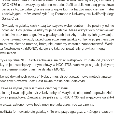
Marek Kutschera z Polskiej Akademii Nauk w Krakowie wyliczyli, że
galakt
NGC 4736 nie towarzyszy ciemna materia
.
Jeśli te obliczenia są prawidłowe
oznacza to, że galaktyka nie ma w ogóle lub ma bardzo mało ciemnej materi
zadziwiające
- mówi astrofizyk Jurg Diemand z Uniwersytetu Kalifornijskieg
Santa Cruz.
Gwiazdy w galaktykach krążą tak szybko wokół centrum, że powinny od ni
odlecieć. Coś jednak je utrzymuje na orbicie. Masa wszystkich obserwowal
obiektów oraz masa gazów w galaktykach jest zbyt mała, by ich grawitacja
powstrzymać gwiazdy przed opuszczeniem galaktyki. Tak więc jest jeszcze
 to to tzw. ciemna materia, której nie jesteśmy w stanie zaobserwować. Wedł
ka Newtonowska (MOND), dzieje się tak, ponieważ siły grawitacji mogą
 warunkach.
tyka spiralna NGC 4736 zachowuje się dość nietypowo. Im dalej od „zatłocz
aktyce jest wolniejszy. Innymi słowy w NGC 4736 zachowuje się tak, jakbyśm
 ani ciemnej materii, ani nie działała MOND.
dokonać dokładnych obliczeń Polacy musieli opracować nowe metody analizy
idocznych gwiazd i gazu jest równa masie całej galaktyki.
awsze wykazywały istnienie ciemnej materii.
a się i ewolucji galaktyk z University of Maryland, nie potrafi odpowiedzieć 
ów są prawidłowe. Zauważa, że jeśli są, to NGC 4736 jest wyjątkową galakty
twierdzą, astronomowie będą mieli nie lada orzech do zgryzienia.
ożliwia formowanie się galaktyk. To ona przyciąga gaz, z którego z czasem