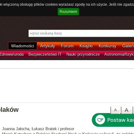
ki włączoną obsługę plików cookies wyrażasz zgodę na ich użycie. Jeśli nie zgadz
Rozumiem
Wiadomości
Artykuły
Forum
Książki
Konkursy
Galeri
Zdrowie/uroda
Bezpieczeństwo IT
Nauki przyrodnicze
Astronomia/fizyk
olaków
A
A
Joanna Jałocha, Łukasz Bratek i profesor