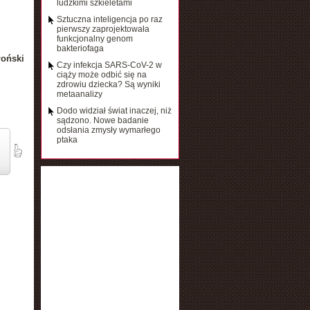
ludzkimi szkieletami
Sztuczna inteligencja po raz
pierwszy zaprojektowała
funkcjonalny genom
bakteriofaga
łoński
Czy infekcja SARS-CoV-2 w
ciąży może odbić się na
zdrowiu dziecka? Są wyniki
metaanalizy
Dodo widział świat inaczej, niż
sądzono. Nowe badanie
odsłania zmysły wymarłego
ptaka