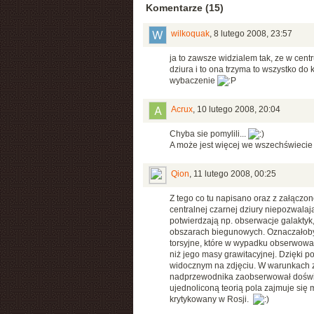
Komentarze (15)
wilkoquak
,
8 lutego 2008, 23:57
ja to zawsze widzialem tak, ze w centr
dziura i to ona trzyma to wszystko do
wybaczenie
Acrux
,
10 lutego 2008, 20:04
Chyba sie pomylili...
A może jest więcej we wszechświecie 
Qion
,
11 lutego 2008, 00:25
Z tego co tu napisano oraz z załączo
centralnej czarnej dziury niepozwala
potwierdzają np. obserwacje galaktyk
obszarach biegunowych. Oznaczałoby 
torsyjne, które w wypadku obserwowan
niż jego masy grawitacyjnej. Dzięki 
widocznym na zdjęciu. W warunkach zi
nadprzewodnika zaobserwował doświa
ujednoliconą teorią pola zajmuje się 
krytykowany w Rosji.