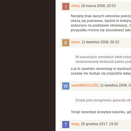
inhet
,
16 marca 2008, 20:53
Niestety brak danych odnośnie położen
okażą się poprawne, będzie to kolejny
wykazano na podstawie obserwacji, że
przypadku można się doszukiwać taki
kynio
,
11 kwietnia 2008, 00:32
W warunkach ziemskich efekt reduk
zaobserwował doświadczalnie pod
a ja to zjawisko obserwuję w wyobraźni
zasadę nie buduje się pojazdów lata
waldi888231200
,
11 kwietnia 2008, 
Dzięki polu torsyjnemu gwiazdy u
Torsje wywołuje przepływ ładunku, gdzie
tolep
,
26 grudnia 2017, 19:30