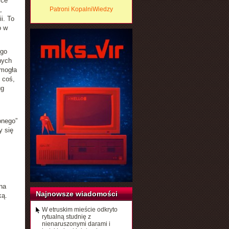
yce
,
Patroni KopalniWiedzy
i. To
o w
ego
nych
 mogła
 coś,
ug
onego”
y się
na
Najnowsze wiadomości
ką.
W etruskim mieście odkryto
rytualną studnię z
nienaruszonymi darami i