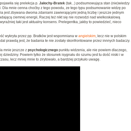
pojawiła się prelekcja p.
Jałochy-Bratek
(tak...) podsumowująca stan (nie)wiedzy
ii. Dla mnie cenna choćby z tego powodu, ze tego typu podsumowanie widzę po
ia jest zbywana dwoma zdaniami zawierającymi jedną liczbę i jeszcze jednym
ającą ciemnej energii, Raczej też nikt się nie rozwodzi nad wielkoskalową
raźniej taki jest aktualny konsens. Prelegentka, jakby to powiedzieć, nieco
wość wykryta przez pp. Bratków jest wspomniana w
angielskim
, lecz nie w polskim
dal prawdą jest, że badania te nie zostały skonfrontowane przez innnych badaczy.
la mnie jeszcze z
psychologicznego
punktu widzenia, ale nie powiem dlaczego,
j dziedziny. Powiem tylko że stosunek isygnału do szumu jest tu dość niski i w
asu, lecz mniej mnie to zirytowało, a bardziej przykuło uwagę.