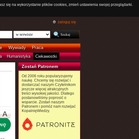
asz się na wykorzystanie plików cookies, zmień ustawienia swojej przeglądarki.
zaloguj się
e
Wywiady
Praca
a
Humanistyka
Ciekawostki
Zostań Patronem
Od 2006 roku popularyzujemy
naukę. Chcemy się rozwijać i
dostarczać naszym Czytelnikom
jeszcze więcej atrakcyjnych
treści wysokiej jakości. Dlatego
postanowiliśmy poprosić o
wsparcie. Zostań naszym
Patronem i pomóż nam rozwijać
KopalnięWiedzy.
A