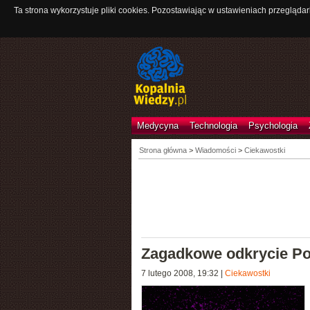
Ta strona wykorzystuje pliki cookies. Pozostawiając w ustawieniach przeglądar
Medycyna
Technologia
Psychologia
Strona główna
>
Wiadomości
>
Ciekawostki
Zagadkowe odkrycie P
7 lutego 2008, 19:32
|
Ciekawostki