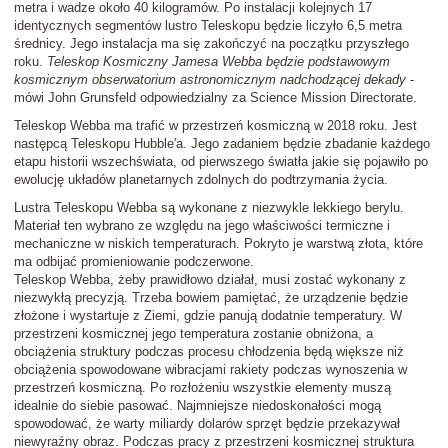
metra i wadze około 40 kilogramów. Po instalacji kolejnych 17
identycznych segmentów lustro Teleskopu będzie liczyło 6,5 metra
średnicy. Jego instalacja ma się zakończyć na początku przyszłego
roku.
Teleskop Kosmiczny Jamesa Webba będzie podstawowym
kosmicznym obserwatorium astronomicznym nadchodzącej dekady
-
mówi John Grunsfeld odpowiedzialny za Science Mission Directorate.
Teleskop Webba ma trafić w przestrzeń kosmiczną w 2018 roku. Jest
następcą Teleskopu Hubble'a. Jego zadaniem będzie zbadanie każdego
etapu historii wszechświata, od pierwszego światła jakie się pojawiło po
ewolucję układów planetarnych zdolnych do podtrzymania życia.
Lustra Teleskopu Webba są wykonane z niezwykle lekkiego berylu.
Materiał ten wybrano ze względu na jego właściwości termiczne i
mechaniczne w niskich temperaturach. Pokryto je warstwą złota, które
ma odbijać promieniowanie podczerwone.
Teleskop Webba, żeby prawidłowo działał, musi zostać wykonany z
niezwykłą precyzją. Trzeba bowiem pamiętać, że urządzenie będzie
złożone i wystartuje z Ziemi, gdzie panują dodatnie temperatury. W
przestrzeni kosmicznej jego temperatura zostanie obniżona, a
obciążenia struktury podczas procesu chłodzenia będą większe niż
obciążenia spowodowane wibracjami rakiety podczas wynoszenia w
przestrzeń kosmiczną. Po rozłożeniu wszystkie elementy muszą
idealnie do siebie pasować. Najmniejsze niedoskonałości mogą
spowodować, że warty miliardy dolarów sprzęt będzie przekazywał
niewyraźny obraz. Podczas pracy z przestrzeni kosmicznej struktura