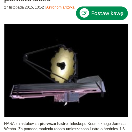
27 listopada 2015, 13:52
|
Astronomia/fizyka
NASA zainstalowała
pierwsze lustro
Teleskopu Kosmicznego Jamesa
Webba. Za pomocą ramienia robota umieszczono lustro o średnicy 1,3