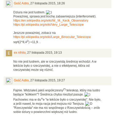
Gość Astro
,
27 listopada 2015, 18:26
Dziura nie jest lustrem.
Poważniej, sprawa jest trochę zabawniejsza (interferometr).
https://en.wikipedia.org/wiki/W._M._Keck_Observatory
https://pl.wikipedia.org/wiki/Very_Large_Telescope
Jeszcze poważniej, zobacz na
https://pl.wikipedia.org/wiki/Large_Binocular_Telescope
2
sqrt(2*8,4
) =11,9…
ex nihilo
,
27 listopada 2015, 19:13
No nie jest lustrem, ale w rzeczywistą średnicę wchodzi. A w
tekście było o rzeczywistej, a nie o efektywnej, która od
rzeczywistej może się różnić.
Gość Astro
,
27 listopada 2015, 19:27
(*)
Fajnie. Widziałeś jakiś współczesny
teleskop, który ma lustro
będące "kółkiem"? Średnica chyba niezbyt pasuje.
π
Fachowiec ma w du
e "w tekście było o rzeczywistej". Nie było,
a jeśli nawet, to moja racja jest mojsza niż Twojsza.
"Rzeczywista" nie ma nic wspólnego z Rzeczywistością – zrób
sobie dziury o powierzchni większej niż lustro.