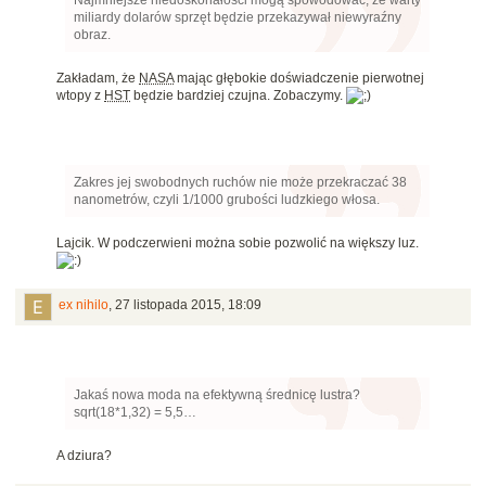
Najmniejsze niedoskonałości mogą spowodować, że warty
miliardy dolarów sprzęt będzie przekazywał niewyraźny
obraz.
Zakładam, że
NASA
mając głębokie doświadczenie pierwotnej
wtopy z
HST
będzie bardziej czujna. Zobaczymy.
Zakres jej swobodnych ruchów nie może przekraczać 38
nanometrów, czyli 1/1000 grubości ludzkiego włosa.
Lajcik. W podczerwieni można sobie pozwolić na większy luz.
ex nihilo
,
27 listopada 2015, 18:09
Jakaś nowa moda na efektywną średnicę lustra?
sqrt(18*1,32) = 5,5…
A dziura?