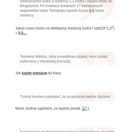
umieszczono lustro o średnicy 1,3 metra i wadze około 40
kilogramów. Po instalacji kolejnych 17 identycznych
segmentów lustro Teleskopu będzie liczyło
6,5
metra
średnicy.
2
Jakaś nowa moda na efektywną średnicę lustra? sqrt(18*1,3
)
=
5,5…
Teleskop Webba, żeby prawidłowo działał, musi zostać
wykonany z niezwykłą precyzją.
Jak
każdy teleskop
tej klasy.
Trzeba bowiem pamiętać, że urządzenie będzie złożone
Może złudnie sądziłem, że będzie proste.