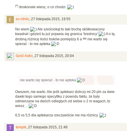
(*)
doskonale wiesz, o co chodzi.
ex nihilo
,
27 listopada 2015, 19:55
No wiem
Ale sześciokąt to taki trochę skółkowacony
kwadrat i gdzieś tu już pojawia się granica 'średnicy'
A o tą
∞
drobną różnicę ilości boków pomiędzy 6 a
nie warto się
spierać - to nie apteka
Gość Astro
,
27 listopada 2015, 20:04
nie warto się spierać - to nie apteka
Owszem, nie warto. Ale jeśli aptekarz doliczy mi 20 pln za dwie
dawki tego samego specyfiku z powodu faktu, że były
odmierzane na dwóch odległych od siebie o 2 m wagach, to
wiesz…
6,5 vs 5,5 dla aptekarza rzeczywiście nie ma różnicy.
tempik
,
27 listopada 2015, 21:48