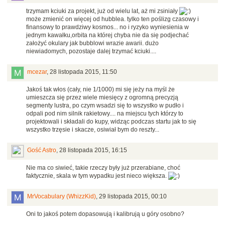
trzymam kciuki za projekt, już od wielu lat, aż mi zsiniały
może zmienić on więcej od hubblea. tylko ten poślizg czasowy i
finansowy to prawdziwy kosmos... no i ryzyko wyniesienia w
jednym kawałku,orbita na której chyba nie da się podjechać
założyć okulary jak bubblowi wrazie awarii. dużo
niewiadomych, pozostaje dalej trzymać kciuki....
mcezar
,
28 listopada 2015, 11:50
Jakoś tak włos (cały, nie 1/1000) mi się jeży na myśl że
umieszcza się przez wiele miesięcy z ogromną precyzją
segmenty lustra, po czym wsadzi się to wszystko w pudło i
odpali pod nim silnik rakietowy.... na miejscu tych którzy to
projektowali i składali do kupy, widząc podczas startu jak to się
wszystko trzęsie i skacze, osiwiał bym do reszty...
Gość Astro
,
28 listopada 2015, 16:15
Nie ma co siwieć, takie rzeczy były już przerabiane, choć
faktycznie, skala w tym wypadku jest nieco większa.
MrVocabulary (WhizzKid)
,
29 listopada 2015, 00:10
Oni to jakoś potem dopasowują i kalibrują u góry osobno?