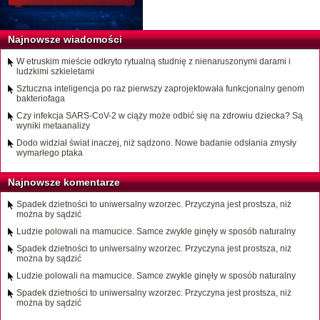
Najnowsze wiadomości
W etruskim mieście odkryto rytualną studnię z nienaruszonymi darami i
ludzkimi szkieletami
Sztuczna inteligencja po raz pierwszy zaprojektowała funkcjonalny genom
bakteriofaga
Czy infekcja SARS-CoV-2 w ciąży może odbić się na zdrowiu dziecka? Są
wyniki metaanalizy
Dodo widział świat inaczej, niż sądzono. Nowe badanie odsłania zmysły
wymarłego ptaka
Najnowsze komentarze
Spadek dzietności to uniwersalny wzorzec. Przyczyna jest prostsza, niż
można by sądzić
Ludzie polowali na mamucice. Samce zwykle ginęły w sposób naturalny
Spadek dzietności to uniwersalny wzorzec. Przyczyna jest prostsza, niż
można by sądzić
Ludzie polowali na mamucice. Samce zwykle ginęły w sposób naturalny
Spadek dzietności to uniwersalny wzorzec. Przyczyna jest prostsza, niż
można by sądzić