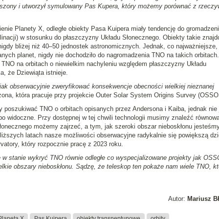
oszony i utworzył symulowany Pas Kupera, który możemy porównać z rzeczy
enie Planety X, odległe obiekty Pasa Kuipera miały tendencję do gromadzeni
nklinacji) w stosunku do płaszczyzny Układu Słonecznego. Obiekty takie znajd
nigdy bliżej niż 40–50 jednostek astronomicznych. Jednak, co najważniejsze,
nych planet, nigdy nie dochodziło do nagromadzenia TNO na takich orbitach.
e TNO na orbitach o niewielkim nachyleniu względem płaszczyzny Układu
, że Dziewiąta istnieje.
 jak obserwacyjnie zweryfikować konsekwencje obecności wielkiej nieznanej
izona, która pracuje przy projekcie Outer Solar System Origins Survey (OSSO
 poszukiwać TNO o orbitach opisanych przez Andersona i Kaiba, jednak nie 
abo widoczne. Przy dostępnej w tej chwili technologii musimy znaleźć równow
łonecznego możemy zajrzeć, a tym, jak szeroki obszar nieboskłonu jesteśm
liższych latach nasze możliwości obserwacyjne radykalnie się powiększą dzi
atory, który rozpocznie pracę z 2023 roku.
ie w stanie wykryć TNO równie odległe co wyspecjalizowane projekty jak OSS
lkie obszary nieboskłonu. Sądzę, że teleskop ten pokaże nam wiele TNO, kt
Autor:
Mariusz B
Planeta X
Pas Kuipera
obiekty transneptunowe
orbity