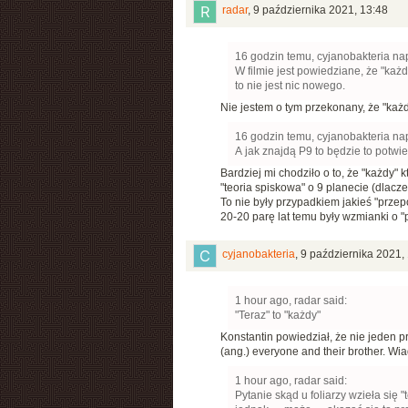
radar
,
9 października 2021, 13:48
16 godzin temu, cyjanobakteria nap
W filmie jest powiedziane, że "każd
to nie jest nic nowego.
Nie jestem o tym przekonany, że "każd
16 godzin temu, cyjanobakteria nap
A jak znajdą P9 to będzie to potwie
Bardziej mi chodziło o to, że "każdy" k
"teoria spiskowa" o 9 planecie (dlacze
To nie były przypadkiem jakieś "prz
20-20 parę lat temu były wzmianki o "pl
cyjanobakteria
,
9 października 2021,
1 hour ago, radar said:
"Teraz" to "każdy"
Konstantin powiedział, że nie jeden pr
(ang.) everyone and their brother. W
1 hour ago, radar said:
Pytanie skąd u foliarzy wzieła się "t