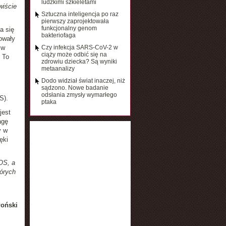
ludzkimi szkieletami
wiście
Sztuczna inteligencja po raz
pierwszy zaprojektowała
funkcjonalny genom
a się
bakteriofaga
owały
 w
Czy infekcja SARS-CoV-2 w
ciąży może odbić się na
 To
zdrowiu dziecka? Są wyniki
metaanalizy
Dodo widział świat inaczej, niż
sądzono. Nowe badanie
odsłania zmysły wymarłego
S).
ptaka
jest
agę
y w
ęki
OS, a
órych
łoński