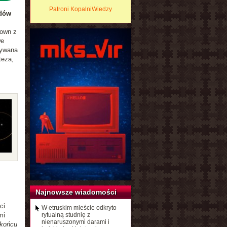
Patroni KopalniWiedzy
dów
rown z
we
zywana
teza,
Najnowsze wiadomości
ci
W etruskim mieście odkryto
mi
rytualną studnię z
nienaruszonymi darami i
 końcu