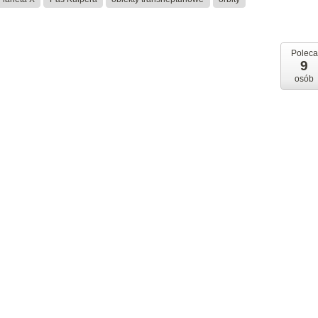
Poleca
9
osób