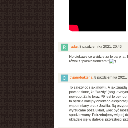
radar
,
8 października 2021, 20:46
No ciekawe co wyjdzie za te parę lat. 
równi z "płaskoziemcami"
cyjanobakteria
,
8 października 2021,
To zależy co i jak mówili. A jak znajdą
powiedziane, że "każdy" (ang. everyone
nowego. Za to teraz P9 jest to pełnop
to będzie kolejny obiekt do eksploracj
wspomniany przez Jewitta. Są przypu
wyrzucane poza układ, więc być może
spodziewamy. Potrzebujemy więcej da
układzie się w dalekiej przyszłości p