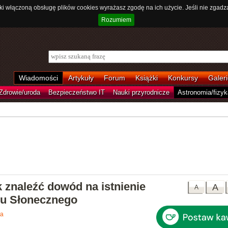
ki włączoną obsługę plików cookies wyrażasz zgodę na ich użycie. Jeśli nie zgadz
Rozumiem
Wiadomości
Artykuły
Forum
Książki
Konkursy
Galeri
Zdrowie/uroda
Bezpieczeństwo IT
Nauki przyrodnicze
Astronomia/fizyk
 znaleźć dowód na istnienie
A
A
du Słonecznego
ka