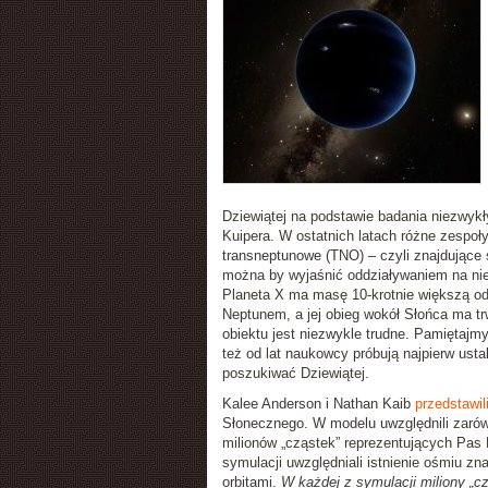
Dziewiątej na podstawie badania niezwykły
Kuipera. W ostatnich latach różne zespoł
transneptunowe (TNO) – czyli znajdujące s
można by wyjaśnić oddziaływaniem na nie 
Planeta X ma masę 10-krotnie większą od
Neptunem, a jej obieg wokół Słońca ma tr
obiektu jest niezwykle trudne. Pamiętajm
też od lat naukowcy próbują najpierw usta
poszukiwać Dziewiątej.
Kalee Anderson i Nathan Kaib
przedstawil
Słonecznego. W modelu uwzględnili zarówno
milionów „cząstek” reprezentujących Pas 
symulacji uwzględniali istnienie ośmiu zn
orbitami.
W każdej z symulacji miliony „c