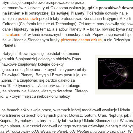
Symulacje komputerowe przeprowadzone przez
astronomów z University of Oklahoma wskazują,
gdzie poszukiwać dowo
na istnienie hipotetycznej Dziewiątej Planety
. Pośrednie dowody na jej
istnienie
przedstawili
przed 5 laty profesorowie Konstantin Batygin i Mike B
Caltechu (California Insitute of Technology). Od tamtej pory pojawiły się no
dane i hipotezy na jej temat, a śladów Planety X – bo tak również bywa na
–
szukano
też w średniowiecznych manuskryptach. Pojawiła się nawet hipo
że w Układzie Słonecznym krąży
pierwotna czarna dziura
, a nie Dziewiąta
Planeta.
Batygin i Brown wysunęli postulat o istnieniu
ch orbit 6 najbardziej odległych obiektów Paas
y naukowe znajdowały kolejne obiekty
ię poza orbitą Neptuna – których nietypowe orbity
Dziewiątej Planety. Batygin i Brown postulują, że
 Ziemi, ma znajdować się bardzo daleko za
wać 10-20 tysięcy lat. Zaobserwowanie takiego
y, że planety nie świecą własnym światłem. Dlatego
lić, w którym miejscu nieboskłonu należy
i
na łamach arXiv swoją pracę, w ramach której modelowali ewolucję Układu
 istnienie czterech olbrzymich planet (Jowisz, Saturn, Uran, Neptun), jak i
Kuipera. Symulowali cztery miliardy lat ewolucji Układu Słonecznego. W częś
anych planet, a w części dodawali do tego systemu dziewiątą planetą z różny
ząstek” odczuwały oddziaływanie planet, gdy Neptun migrował przez dysk. W