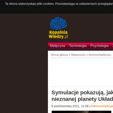
Ta strona wykorzystuje pliki cookies. Pozostawiając w ustawieniach przeglądar
Medycyna
Technologia
Psychologia
Strona główna
>
Wiadomości
>
Astronomia/fizyka
Symulacje pokazują, jak
nieznanej planety Ukła
8 października 2021, 11:08
|
Astronomia/fizy