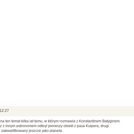
 12:27
 na ten temat kilka lat temu, w którym rozmawia z Konstantinem Batyginem.
raz z innym astronomem odkrył pierwszy obiekt z pasa Kuipera, drugi
y zakwalifikowany jeszcze jako planeta.