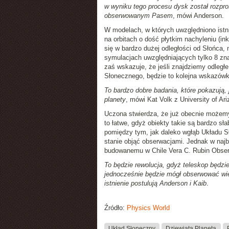
w wyniku tego procesu dysk został rozpr
obserwowanym Pasem
, mówi Anderson.
W modelach, w których uwzględniono istni
na orbitach o dość płytkim nachyleniu (i
się w bardzo dużej odległości od Słońca, 
symulacjach uwzględniających tylko 8 zna
zaś wskazuje, że jeśli znajdziemy odległ
Słonecznego, będzie to kolejna wskazówka
To bardzo dobre badania, które pokazują,
planety
, mówi Kat Volk z University of Ar
Uczona stwierdza, że już obecnie możemy
to łatwe, gdyż obiekty takie są bardzo sł
pomiędzy tym, jak daleko wgłąb Układu S
stanie objąć obserwacjami. Jednak w najb
budowanemu w Chile Vera C. Rubin Observ
To będzie rewolucja, gdyż teleskop będz
jednocześnie będzie mógł obserwować wie
istnienie postulują Anderson i Kaib
.
Źródło:
Physics World
Układ Słoneczny
Dziewiąta Planeta