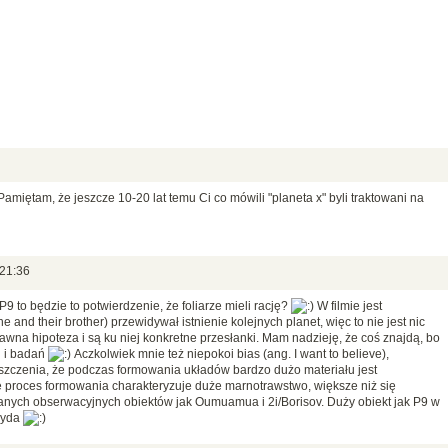
Pamiętam, że jeszcze 10-20 lat temu Ci co mówili "planeta x" byli traktowani na
 21:36
 P9 to będzie to potwierdzenie, że foliarze mieli rację?
W filmie jest
 and their brother) przewidywał istnienie kolejnych planet, więc to nie jest nic
rawna hipoteza i są ku niej konkretne przesłanki. Mam nadzieję, że coś znajdą, bo
i i badań
Aczkolwiek mnie też niepokoi bias (ang. I want to believe),
szczenia, że podczas formowania układów bardzo dużo materiału jest
 proces formowania charakteryzuje duże marnotrawstwo, większe niż się
nych obserwacyjnych obiektów jak Oumuamua i 2i/Borisov. Duży obiekt jak P9 w
rzyda