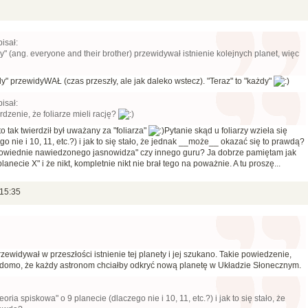
isał:
y" (ang. everyone and their brother) przewidywał istnienie kolejnych planet, więc
y" przewidyWAŁ (czas przeszły, ale jak daleko wstecz). "Teraz" to "każdy"
isał:
rdzenie, że foliarze mieli rację?
to tak twierdził był uważany za "foliarza"
Pytanie skąd u foliarzy wzieła się
go nie i 10, 11, etc.?) i jak to się stało, że jednak __może__ okazać się to prawdą?
epowiednie nawiedzonego jasnowidza" czy innego guru? Ja dobrze pamiętam jak
anecie X" i że nikt, kompletnie nikt nie brał tego na poważnie. A tu proszę...
 15:35
zewidywał w przeszłości istnienie tej planety i jej szukano. Takie powiedzenie,
iadomo, że każdy astronom chciałby odkryć nową planetę w Układzie Słonecznym.
eoria spiskowa" o 9 planecie (dlaczego nie i 10, 11, etc.?) i jak to się stało, że