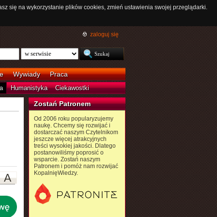
asz się na wykorzystanie plików cookies, zmień ustawienia swojej przeglądarki.
zaloguj się
e
Wywiady
Praca
a
Humanistyka
Ciekawostki
Zostań Patronem
Od 2006 roku popularyzujemy
naukę. Chcemy się rozwijać i
dostarczać naszym Czytelnikom
jeszcze więcej atrakcyjnych
treści wysokiej jakości. Dlatego
postanowiliśmy poprosić o
wsparcie. Zostań naszym
Patronem i pomóż nam rozwijać
KopalnięWiedzy.
A