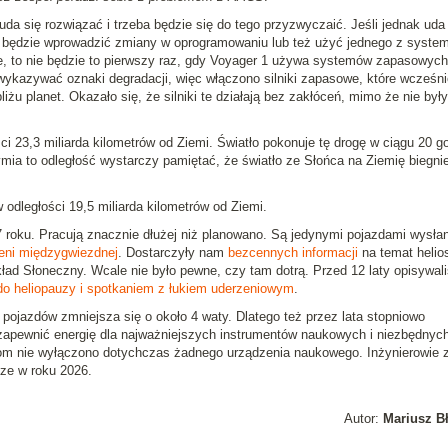
da się rozwiązać i trzeba będzie się do tego przyzwyczaić. Jeśli jednak uda 
a będzie wprowadzić zmiany w oprogramowaniu lub też użyć jednego z syste
ie, to nie będzie to pierwszy raz, gdy Voyager 1 używa systemów zapasowyc
 wykazywać oznaki degradacji, więc włączono silniki zapasowe, które wcześni
u planet. Okazało się, że silniki te działają bez zakłóceń, mimo że nie były
ci 23,3 miliarda kilometrów od Ziemi. Światło pokonuje tę drogę w ciągu 20 go
ymia to odległość wystarczy pamiętać, że światło ze Słońca na Ziemię biegni
 odległości 19,5 miliarda kilometrów od Ziemi.
 roku. Pracują znacznie dłużej niż planowano. Są jedynymi pojazdami wysła
eni międzygwiezdnej
. Dostarczyły nam
bezcennych informacji
na temat helios
kład Słoneczny. Wcale nie było pewne, czy tam dotrą. Przed 12 laty opisywal
do heliopauzy i spotkaniem z łukiem uderzeniowym
.
 pojazdów zmniejsza się o około 4 waty. Dlatego też przez lata stopniowo
apewnić energię dla najważniejszych instrumentów naukowych i niezbędnyc
om nie wyłączono dotychczas żadnego urządzenia naukowego. Inżynierowie 
ze w roku 2026.
Autor:
Mariusz B