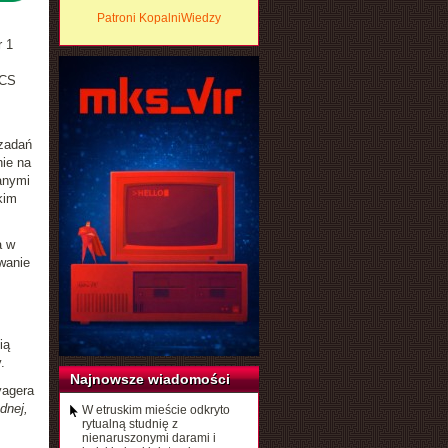
Patroni KopalniWiedzy
r 1
ACS
 zadań
ie na
anymi
kim
a w
wanie
ią
.
Najnowsze wiadomości
yagera
dnej,
W etruskim mieście odkryto
rytualną studnię z
nienaruszonymi darami i