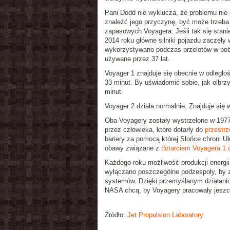
Pani Dodd nie wyklucza, że problemu nie u
znaleźć jego przyczynę, być może trzeb
zapasowych Voyagera. Jeśli tak się stan
2014 roku główne silniki pojazdu zaczęły
wykorzystywano podczas przelotów w pobliż
używane przez 37 lat.
Voyager 1 znajduje się obecnie w odległoś
33 minut. By uświadomić sobie, jak olbrz
minut.
Voyager 2 działa normalnie. Znajduje się w
Oba Voyagery zostały wystrzelone w 1977
przez człowieka, które dotarły do
przestrz
bariery za pomocą której Słońce chroni U
obawy związane z
dotarciem Voyagera 1 
Każdego roku możliwość produkcji energii
wyłączano poszczególne podzespoły, by z
systemów. Dzięki przemyślanym działani
NASA chcą, by Voyagery pracowały jeszc
Źródło:
Jet Propulsion Laboratory