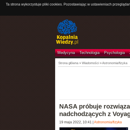
Ta strona wykorzystuje pliki cookies. Pozostawiając w ustawieniach przeglądar
Medycyna
Technologia
Psychologia
Strona główna
>
Wiadomości
>
Astronomia/fizyka
NASA próbuje rozwiąza
nadchodzących z Voyag
19 maja 2022, 10:41
|
Astronomia/fizyka