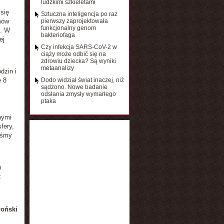
ludzkimi szkieletami
się
Sztuczna inteligencja po raz
mów
pierwszy zaprojektowała
funkcjonalny genom
h. W
bakteriofaga
ej
Czy infekcja SARS-CoV-2 w
ciąży może odbić się na
zdrowiu dziecka? Są wyniki
metaanalizy
dzin i
e 8
Dodo widział świat inaczej, niż
sądzono. Nowe badanie
odsłania zmysły wymarłego
ptaka
nymi
fery,
iśmy
h
z
łoński