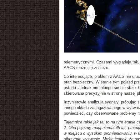
telemetrycznymi. Czasami wyglądają tak,
AACS może się znaleźć.
Co interesujące, problem z AACS nie uru
stan bezpieczny. W stanie tym pojazd pr
usterki. Jednak nic takiego się nie stało.
skierowana precyzyjnie w stronę naszej pl
Inżynierowie analizują sygnały, próbując
innego układu zaangażowanego w wytwarzani
powiedzieć, czy obserwowane problemy m
Tajemnice takie jak ta, to na tym etapie 
2.
Oba pojazdy mają niemal 45 lat, pracuj
w miejscu o wysokim promieniowaniu, w kt
olbrzymie wyzwanie. Myślę jednak, że n