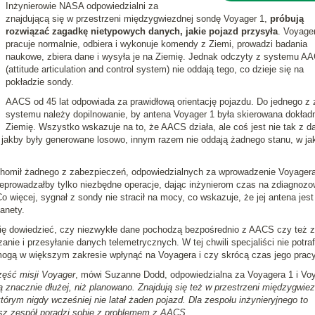
Inżynierowie NASA odpowiedzialni za
znajdującą się w przestrzeni międzygwiezdnej sondę Voyager 1,
próbują
rozwiązać zagadkę nietypowych danych, jakie pojazd przysyła
. Voyage
pracuje normalnie, odbiera i wykonuje komendy z Ziemi, prowadzi badania
naukowe, zbiera dane i wysyła je na Ziemię. Jednak odczyty z systemu A
(attitude articulation and control system) nie oddają tego, co dzieje się na
pokładzie sondy.
AACS od 45 lat odpowiada za prawidłową orientację pojazdu. Do jednego z
systemu należy dopilnowanie, by antena Voyager 1 była skierowana dokładn
Ziemię. Wszystko wskazuje na to, że AACS działa, ale coś jest nie tak z d
 jakby były generowane losowo, innym razem nie oddają żadnego stanu, w ja
chomił żadnego z zabezpieczeń, odpowiedzialnych za wprowadzenie Voyager
zeprowadzałby tylko niezbędne operacje, dając inżynierom czas na zdiagnozo
 Co więcej, sygnał z sondy nie stracił na mocy, co wskazuje, że jej antena jest
anety.
 się dowiedzieć, czy niezwykłe dane pochodzą bezpośrednio z AACS czy też z
e i przesyłanie danych telemetrycznych. W tej chwili specjaliści nie potraf
ogą w większym zakresie wpłynąć na Voyagera i czy skrócą czas jego pracy
część misji Voyager
, mówi Suzanne Dodd, odpowiedzialna za Voyagera 1 i Vo
ą znacznie dłużej, niż planowano. Znajdują się też w przestrzeni międzygwiez
órym nigdy wcześniej nie latał żaden pojazd. Dla zespołu inżynieryjnego to
asz zespół poradzi sobie z problemem z AACS
.