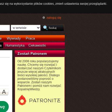
asz się na wykorzystanie plików cookies, zmień ustawienia swojej przeglądarki.
zaloguj się
e
Wywiady
Praca
a
Humanistyka
Ciekawostki
Zostań Patronem
Od 2006 roku popularyzujemy
naukę. Chcemy się rozwijać i
dostarczać naszym Czytelnikom
jeszcze więcej atrakcyjnych
treści wysokiej jakości. Dlatego
postanowiliśmy poprosić o
wsparcie. Zostań naszym
Patronem i pomóż nam rozwijać
KopalnięWiedzy.
A