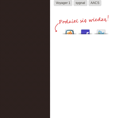
Voyager 1
sygnał
AACS