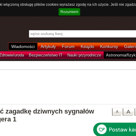
ki włączoną obsługę plików cookies wyrażasz zgodę na ich użycie. Jeśli nie zgadz
Rozumiem
Wiadomości
Artykuły
Forum
Książki
Konkursy
Galeri
Zdrowie/uroda
Bezpieczeństwo IT
Nauki przyrodnicze
Astronomia/fizyk
ć zagadkę dziwnych sygnałów
A
A
era 1