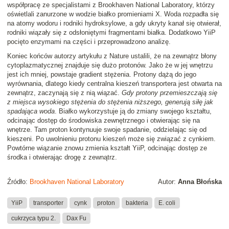
współpracę ze specjalistami z Brookhaven National Laboratory, którzy
oświetlali zanurzone w wodzie białko promieniami X. Woda rozpadła się
na atomy wodoru i rodniki hydroksylowe, a gdy ukryty kanał się otwierał,
rodniki wiązały się z odsłoniętymi fragmentami białka. Dodatkowo YiiP
pocięto enzymami na części i przeprowadzono analizę.
Koniec końców autorzy artykułu z Nature ustalili, że na zewnątrz błony
cytoplazmatycznej znajduje się dużo protonów. Jako że w jej wnętrzu
jest ich mniej, powstaje gradient stężenia. Protony dążą do jego
wyrównania, dlatego kiedy centralna kieszeń transportera jest otwarta na
zewnątrz, zaczynają się z nią wiązać.
Gdy protony przemieszczają się
z miejsca wysokiego stężenia do stężenia niższego, generują siłę jak
spadająca woda
. Białko wykorzystuje ją do zmiany swojego kształtu,
odcinając dostęp do środowiska zewnętrznego i otwierając się na
wnętrze. Tam proton kontynuuje swoje spadanie, oddzielając się od
kieszeni. Po uwolnieniu protonu kieszeń może się związać z cynkiem.
Powtórne wiązanie znowu zmienia kształt YiiP, odcinając dostęp ze
środka i otwierając drogę z zewnątrz.
Źródło:
Brookhaven National Laboratory
Autor:
Anna Błońska
YiiP
transporter
cynk
proton
bakteria
E. coli
cukrzyca typu 2.
Dax Fu