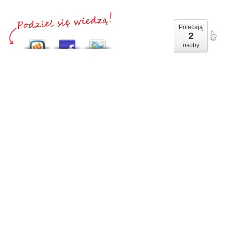
Polecają
2
osoby