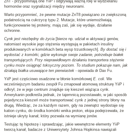
ZnT - przypominają one YiiP i odgrywają ważną rolę w wydzielaniu
hormonów oraz sygnalizacji między neuronami.
Warto przypomnieć, że pewne mutacje ZnT8 powiązano ze zwiększoną
podatnością na cukrzycę typu 2. Mutacje, które uniemożliwiają
funkcjonowanie tej proteiny, mają zaś, jak się wydaje, działanie
ochronne.
Cynk jest niezbędny do życia
[bierze np. udział w aktywacji genów,
natomiast wysokie jego stężenia występują w pakietach insuliny
produkowanych w komórkach beta wysp trzustkowych].
By dostać się i
wydostać z komórki, gdzie wykonuje swoje zadanie, potrzebuje białek
transportujących. Przy nieprawidłowym działaniu transportera stężenie
cynku może osiągnąć toksyczny poziom. To studium pokazuje nam, jak
działają białka usuwające ten pierwiastek
- opowiada dr Dax Fu.
YiiP jest częściowo osadzone w błonie komórkowej
E. coli
. We
wcześniejszym badaniu zespół Fu zmapował atomową strukturę YiiP i
odkrył, że w jego centrum znajduje się kieszeń wiążąca cynk.
Amerykanin podkreśla jednak, że tajemnicą pozostawało, w jaki sposób
pojedyncza kieszeń może transportować cynk z jednej strony błony na
drugą. Wiedząc, że za każdym razem, gdy na zewnątrz wydostaje się
kation cynku, do środka komórki wnika proton, ekipa podejrzewała, że
istnieje ukryty kanał, który pozwala na wymianę jonów.
Testując tę hipotezę i sprawdzając, jakie wewnętrzne elementy YiiP
tworzą kanał, badacze z Uniwersytety Johnsa Hopkinsa nawiązali