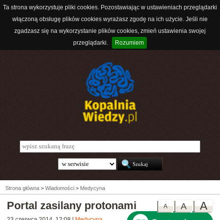
Ta strona wykorzystuje pliki cookies. Pozostawiając w ustawieniach przeglądarki
włączoną obsługę plików cookies wyrażasz zgodę na ich użycie. Jeśli nie
zgadzasz się na wykorzystanie plików cookies, zmień ustawienia swojej
przeglądarki.
Rozumiem
Strona główna
>
Wiadomości
>
Medycyna
Portal zasilany protonami
A
A
A
23 czerwca 2014, 12:08
|
Medycyna