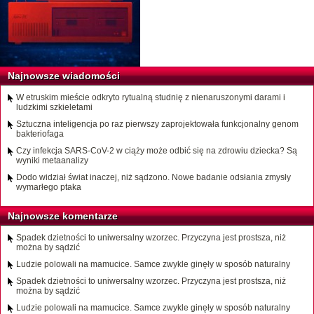
Najnowsze wiadomości
W etruskim mieście odkryto rytualną studnię z nienaruszonymi darami i
ludzkimi szkieletami
Sztuczna inteligencja po raz pierwszy zaprojektowała funkcjonalny genom
bakteriofaga
Czy infekcja SARS-CoV-2 w ciąży może odbić się na zdrowiu dziecka? Są
wyniki metaanalizy
Dodo widział świat inaczej, niż sądzono. Nowe badanie odsłania zmysły
wymarłego ptaka
Najnowsze komentarze
Spadek dzietności to uniwersalny wzorzec. Przyczyna jest prostsza, niż
można by sądzić
Ludzie polowali na mamucice. Samce zwykle ginęły w sposób naturalny
Spadek dzietności to uniwersalny wzorzec. Przyczyna jest prostsza, niż
można by sądzić
Ludzie polowali na mamucice. Samce zwykle ginęły w sposób naturalny