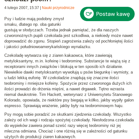
4 lutego 2007, 15:37
|
Nauki przyrodnicze
Psy i ludzie mają podobny zmysł
smaku, dlatego np. oba gatunki
gustują w słodyczach. Trzeba jednak pamiętać, że dla naszych
czworonożnych pupili
czekolada jest szkodliwa
, a niekiedy może nawet
doprowadzić do zgonu. Stopień zagrożenia zależy od pochłoniętej ilości
i jakości południowoamerykańskiego wynalazku.
Czekoladę wytwarza się z ziaren kakaowca, które zawierają
metyloksantyny
, m.in.
kofeinę
i
teobrominę
. Substancje te wiążą się z
receptorami innych związków i blokują w ten sposób ich działanie.
Niewielkie dawki metyloksantyn wywołują u psów biegunkę i wymioty, a
u ludzi lekką euforię. W czekoladzie znajdują się znaczne ilości
teobrominy i mniejsze kofeiny. Spożycie przez czworonoga dużych ich
ilości prowadzi do drżenia mięśni, a nawet drgawek. Tętno wzrasta
niemal dwukrotnie.
Tim Hackett
, weterynarz z Uniwersytetu Stanowego
Kolorado, opowiada, że niektóre psy biegają w kółko,
jakby wypiły galon
espresso
. Sprawiają wrażenie, jakby były na
teobrominowym haju
.
Psy mogą sobie poradzić ze skutkami zjedzenia czekolady. Wszystko
zależy od ich wagi i rodzaju spożytej czekolady
. Niesłodzona czekolada
do wypieków zawiera ponad sześć razy więcej teobrominy niż jej
mleczna odmiana. Chociaż i one różnią się w zależności od gatunku
użytych do produkcji ziaren kakaowych.