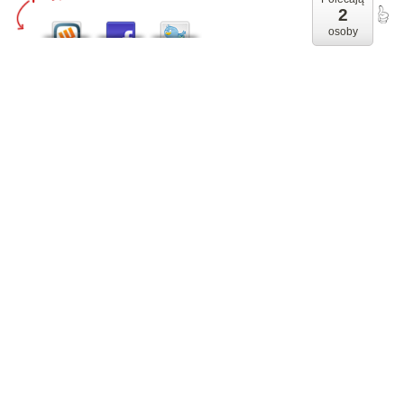
2
osoby