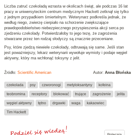
Liczba zatruć czekoladą wzrasta w okolicach świąt, ale podczas 16 lat
pracy w uniwersyteckim centrum medycznym Hackett zetknął się tylko
z jednym przypadkiem śmiertelnym. Weterynarz podkreśla jednak, że
według niego, zwierzę cierpiało na schorzenie zwiększające
prawdopodobieństwo niebezpiecznego przyspieszenia akcji serca po
zjedzeniu czekolady. Potwierdzałoby to jego tezę, że zagrożenia
stwarzane przez ten rodzaj słodyczy są znacznie przeceniane.
Psy, które zjedzą niewiele czekolady, odtruwają się same. Jeśli stan
jest poważniejszy, lekarz weterynarii wywołuje wymioty i podaje węgiel
aktywny, który ma wchłonąć toksyny z jelit.
Źródło:
Scientific American
Autor:
Anna Błońska
czekolada
psy
czworonogi
metyloksantyny
kofeina
teobromina
receptory
blokować
trujące
zagrożenie
jelita
węgiel aktywny
tętno
drgawki
waga
kakaowiec
Tim Hackett
Polecają