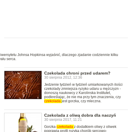
wersytetu Johnsa Hopkinsa wyjaśnić, dlaczego zjadanie codziennie kilku
ału serca.
Czekolada chroni przed udarem?
30 sierpnia 2012, 12:36
Jedzenie tydzień w tydzień umiarkowanych ilości
czekolady zmniejsza ryzyko udaru u mężczyzn -
donoszą naukowcy z Karolinska Institutet,
podkreślając, że nie ma przy tym znaczenia, czy
czekolada
jest gorzka, czy mleczna.
Czekolada z oliwą dobra dla naczyń
30 sierpnia 2017, 11:21
Gorzka
czekolada
z dodatkiem oliwy z oliwek
poprawia profil ryzyka chorób sercowo-