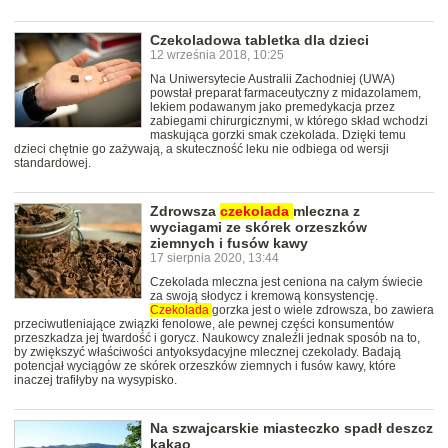
Czekoladowa tabletka dla dzieci
12 września 2018, 10:25
Na Uniwersytecie Australii Zachodniej (UWA)
powstał preparat farmaceutyczny z midazolamem,
lekiem podawanym jako premedykacja przez
zabiegami chirurgicznymi, w którego skład wchodzi
maskująca gorzki smak czekolada. Dzięki temu
dzieci chętnie go zażywają, a skuteczność leku nie odbiega od wersji
standardowej.
Zdrowsza
czekolada
mleczna z
wyciagami ze skórek orzeszków
ziemnych i fusów kawy
17 sierpnia 2020, 13:44
Czekolada mleczna jest ceniona na całym świecie
za swoją słodycz i kremową konsystencję.
Czekolada
gorzka jest o wiele zdrowsza, bo zawiera
przeciwutleniające związki fenolowe, ale pewnej części konsumentów
przeszkadza jej twardość i gorycz. Naukowcy znaleźli jednak sposób na to,
by zwiększyć właściwości antyoksydacyjne mlecznej czekolady. Badają
potencjał wyciągów ze skórek orzeszków ziemnych i fusów kawy, które
inaczej trafiłyby na wysypisko.
Na szwajcarskie miasteczko spadł deszcz
kakao