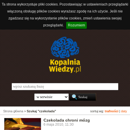
Ta strona wykorzystuje pliki cookies. Pozostawiając w ustawieniach przeglądarki
włączoną obsługę plików cookies wyrażasz zgodę na ich użycie. Jeśli nie
zgadzasz się na wykorzystanie plików cookies, zmień ustawienia swojej
przeglądarki.
Rozumiem
Strona główna
>
Szukaj "czekolada"
sortuj wg:
trafności
|
daty
Czekolada chroni mózg
6 maja 2010, 11:30