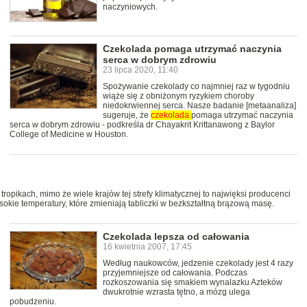
naczyniowych.
Czekolada pomaga utrzymać naczynia
serca w dobrym zdrowiu
23 lipca 2020, 11:40
Spożywanie czekolady co najmniej raz w tygodniu
wiąże się z obniżonym ryzykiem choroby
niedokrwiennej serca. Nasze badanie [metaanaliza]
sugeruje, że
czekolada
pomaga utrzymać naczynia
serca w dobrym zdrowiu - podkreśla dr Chayakrit Krittanawong z Baylor
College of Medicine w Houston.
ropikach, mimo że wiele krajów tej strefy klimatycznej to najwięksi producenci
sokie temperatury, które zmieniają tabliczki w bezkształtną brązową masę.
Czekolada lepsza od całowania
16 kwietnia 2007, 17:45
Według naukowców, jedzenie czekolady jest 4 razy
przyjemniejsze od całowania. Podczas
rozkoszowania się smakiem wynalazku Azteków
dwukrotnie wzrasta tętno, a mózg ulega
pobudzeniu.