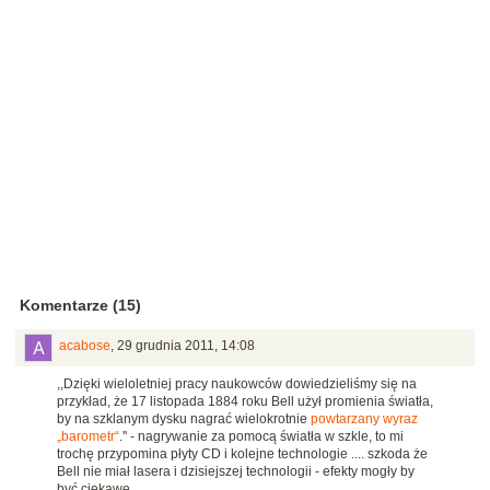
Komentarze (15)
acabose
,
29 grudnia 2011, 14:08
,,Dzięki wieloletniej pracy naukowców dowiedzieliśmy się na
przykład, że 17 listopada 1884 roku Bell użył promienia światła,
by na szklanym dysku nagrać wielokrotnie
powtarzany wyraz
„barometr“
.'' - nagrywanie za pomocą światła w szkle, to mi
trochę przypomina płyty CD i kolejne technologie .... szkoda że
Bell nie miał lasera i dzisiejszej technologii - efekty mogły by
być ciekawe.