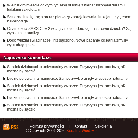
W etruskim mieście odkryto rytualną studnię z nienaruszonymi darami i
ludzkimi szkieletami
Sztuczna inteligencja po raz pierwszy zaprojektowała funkcjonalny genom
bakteriofaga
Czy infekcja SARS-CoV-2 w ciąży może odbić się na zdrowiu dziecka? Są
wyniki metaanalizy
Dodo widział świat inaczej, niż sądzono. Nowe badanie odsłania zmysły
wymarłego ptaka
Najnowsze komentarze
Spadek dzietności to uniwersalny wzorzec. Przyczyna jest prostsza, niż
można by sądzić
Ludzie polowali na mamucice. Samce zwykle ginęły w sposób naturalny
Spadek dzietności to uniwersalny wzorzec. Przyczyna jest prostsza, niż
można by sądzić
Ludzie polowali na mamucice. Samce zwykle ginęły w sposób naturalny
Spadek dzietności to uniwersalny wzorzec. Przyczyna jest prostsza, niż
można by sądzić
Polityka prywatności
|
Kontakt
Szkolenia
© Copyright 2006-2026
KopalniaWiedzy.pl