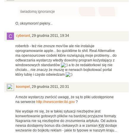
świadomą ignorancje
O, oksymoron! piękny...
cyberant
,
29 grudnia 2011, 19:34
robertcb - też nie znosze mov'ów ale nie instaluje
oprogramowanie apple... bo quicktime to shit. Real Alternative
ma opensourcowe codeki które rozwiązują moje problemy... do
odtwarzania wystarczy wtedty dowolny program kożystający z
windowsowych standardów
a to że redaktorkowi się nie
chciało... nie znaczy że muszę w nerwach bojkotować portal
który lubię i często odwiedzam
koompel
,
29 grudnia 2011, 20:31
A może wystarczy zwrócić uwagę, że są to pliki udostępnione
na serwerze
http://newscenter.lbl.gov
?
Nie wydaje mi się, że w takiej sytuacji niezbędne jest
konwertowanie gotowych plików na bardziej przyjazne formaty.
Nagrania nie są niezbędne do zrozumienia artykułu. Od autora
newsa dostajemy bonus dla ciekawych a w zamian
KW
dostaje
wezwanie do bojkotu reklam - jakie to typowe w naszym kraju...