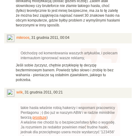
delikatną modyfikacją (dodać gdzieś liczbę). Żaden atak
słownikowy czy bruteforce nie złamie takiego hasła, choć
(tylko) teoretycznie to jest mniej bezpieczne, ma za to tę zaletę
że można bez zająknięcia napisać nawet 30 znakowe hasło na
obcym komputerze, gdzie byłby problem z wymyślnymi hasłami
tworzonymi w inny sposób.
mikroos
,
31 grudnia 2011, 00:04
Odchodzę od komentowania waszych artykułów, i polecam
internautom ignorować wasze reklamy,
Jeśli sobie życzysz, chętnie przyklepię tę decyzję
bezterminowym banem. Powiedz tylko słowo i zrobię to bez
wahania - pieniacze są ostatnim zjawiskiem, jakiego tu
potrzeba.
wilk
,
31 grudnia 2011, 00:21
takie hasła właśnie robią hakerzy i wspomani pracownicy
Pentagonu ;-) (bo już w naszym ABW i w radzie ministrów
tworzą
prostsze
)
A właśnie nie chodzi tu o bezpieczeństwo tylko o wygodę.
Ja rozumiem że redaktor powinien mieć trudne hasło,
jednak dla przeciętnego usera może wystarczyć '123456'