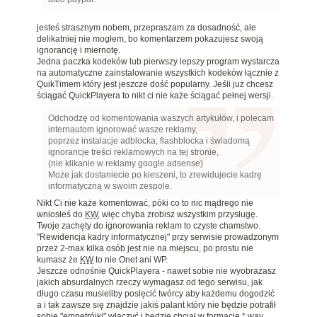
jesteś strasznym nobem, przepraszam za dosadność, ale
delikatniej nie mogłem, bo komentarzem pokazujesz swoją
ignorancję i miernotę.
Jedna paczka kodeków lub pierwszy lepszy program wystarcza
na automatyczne zainstalowanie wszystkich kodeków łącznie z
QuikTimem który jest jeszcze dość popularny. Jeśli już chcesz
ściągać QuickPlayera to nikt ci nie każe ściągać pełnej wersji.
Odchodzę od komentowania waszych artykułów, i polecam
internautom ignorować wasze reklamy,
poprzez instalacje adblocka, flashblocka i świadomą
ignorancje treści reklamowych na tej stronie,
(nie klikanie w reklamy google adsense)
Może jak dostaniecie po kieszeni, to zrewidujecie kadrę
informatyczną w swoim zespole.
Nikt Ci nie każe komentować, póki co to nic mądrego nie
wniosłeś do
KW
, więc chyba zrobisz wszystkim przysługę.
Twoje zachęty do ignorowania reklam to czyste chamstwo.
"Rewidencja kadry informatycznej" przy serwisie prowadzonym
przez 2-max kilka osób jest nie na miejscu, po prostu nie
kumasz że
KW
to nie Onet ani WP.
Jeszcze odnośnie QuickPlayera - nawet sobie nie wyobrażasz
jakich absurdalnych rzeczy wymagasz od tego serwisu, jak
długo czasu musieliby posięcić twórcy aby każdemu dogodzić
a i tak zawsze się znajdzie jakiś palant który nie będzie potrafił
sobie "empetrójki" włączyć i będzie chciał w formacie *.wav.