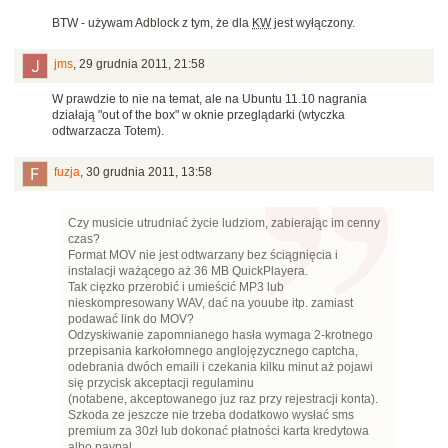
BTW - używam Adblock z tym, że dla
KW
jest wyłączony.
jms
,
29 grudnia 2011, 21:58
W prawdzie to nie na temat, ale na Ubuntu 11.10 nagrania
działają "out of the box" w oknie przeglądarki (wtyczka
odtwarzacza Totem).
fuzja
,
30 grudnia 2011, 13:58
Czy musicie utrudniać życie ludziom, zabierając im cenny
czas?
Format MOV nie jest odtwarzany bez ściągnięcia i
instalacji ważącego aż 36 MB QuickPlayera.
Tak cięzko przerobić i umieścić MP3 lub
nieskompresowany WAV, dać na youube itp. zamiast
podawać link do MOV?
Odzyskiwanie zapomnianego hasła wymaga 2-krotnego
przepisania karkołomnego anglojęzycznego captcha,
odebrania dwóch emaili i czekania kilku minut aż pojawi
się przycisk akceptacji regulaminu
(notabene, akceptowanego juz raz przy rejestracji konta).
Szkoda ze jeszcze nie trzeba dodatkowo wysłać sms
premium za 30zł lub dokonać płatności karta kredytowa
albo paypal.