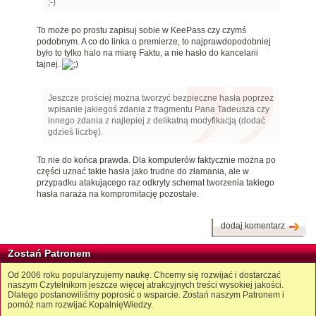
;-)
To może po prostu zapisuj sobie w KeePass czy czymś
podobnym. A co do linka o premierze, to najprawdopodobniej
było to tylko halo na miarę Faktu, a nie hasło do kancelarii
tajnej.
Jeszcze prościej można tworzyć bezpieczne hasła poprzez
wpisanie jakiegoś zdania z fragmentu Pana Tadeusza czy
innego zdania z najlepiej z delikatną modyfikacją (dodać
gdzieś liczbę).
To nie do końca prawda. Dla komputerów faktycznie można po
części uznać takie hasła jako trudne do złamania, ale w
przypadku atakującego raz odkryty schemat tworzenia takiego
hasła naraża na kompromitację pozostałe.
dodaj komentarz
Zostań Patronem
Od 2006 roku popularyzujemy naukę. Chcemy się rozwijać i dostarczać
naszym Czytelnikom jeszcze więcej atrakcyjnych treści wysokiej jakości.
Dlatego postanowiliśmy poprosić o wsparcie. Zostań naszym Patronem i
pomóż nam rozwijać KopalnięWiedzy.