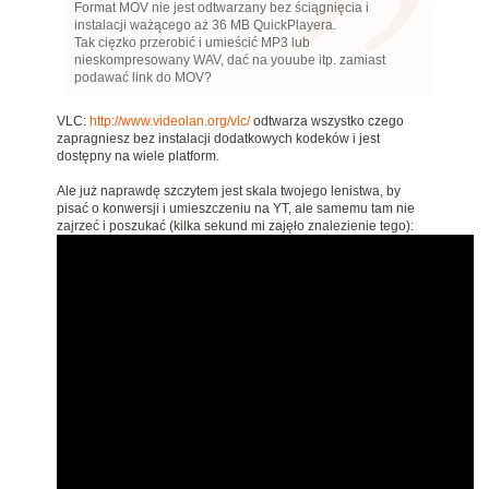
Format MOV nie jest odtwarzany bez ściągnięcia i
instalacji ważącego aż 36 MB QuickPlayera.
Tak cięzko przerobić i umieścić MP3 lub
nieskompresowany WAV, dać na youube itp. zamiast
podawać link do MOV?
VLC:
http://www.videolan.org/vlc/
odtwarza wszystko czego
zapragniesz bez instalacji dodatkowych kodeków i jest
dostępny na wiele platform.
Ale już naprawdę szczytem jest skala twojego lenistwa, by
pisać o konwersji i umieszczeniu na YT, ale samemu tam nie
zajrzeć i poszukać (kilka sekund mi zajęło znalezienie tego):