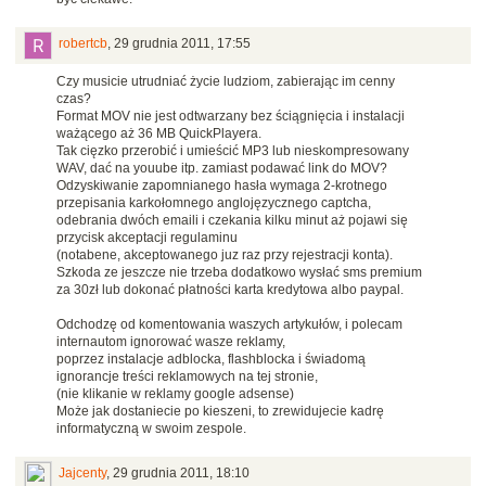
robertcb
,
29 grudnia 2011, 17:55
Czy musicie utrudniać życie ludziom, zabierając im cenny
czas?
Format MOV nie jest odtwarzany bez ściągnięcia i instalacji
ważącego aż 36 MB QuickPlayera.
Tak cięzko przerobić i umieścić MP3 lub nieskompresowany
WAV, dać na youube itp. zamiast podawać link do MOV?
Odzyskiwanie zapomnianego hasła wymaga 2-krotnego
przepisania karkołomnego anglojęzycznego captcha,
odebrania dwóch emaili i czekania kilku minut aż pojawi się
przycisk akceptacji regulaminu
(notabene, akceptowanego juz raz przy rejestracji konta).
Szkoda ze jeszcze nie trzeba dodatkowo wysłać sms premium
za 30zł lub dokonać płatności karta kredytowa albo paypal.
Odchodzę od komentowania waszych artykułów, i polecam
internautom ignorować wasze reklamy,
poprzez instalacje adblocka, flashblocka i świadomą
ignorancje treści reklamowych na tej stronie,
(nie klikanie w reklamy google adsense)
Może jak dostaniecie po kieszeni, to zrewidujecie kadrę
informatyczną w swoim zespole.
Jajcenty
,
29 grudnia 2011, 18:10