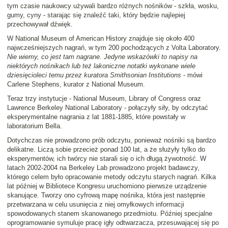
tym czasie naukowcy używali bardzo różnych nośników - szkła, wosku,
gumy, cyny - starając się znaleźć taki, który będzie najlepiej
przechowywał dźwięk.
W National Museum of American History znajduje się około 400
najwcześniejszych nagrań, w tym 200 pochodzących z Volta Laboratory.
Nie wiemy, co jest tam nagrane. Jedyne wskazówki to napisy na
niektórych nośnikach lub też lakoniczne notatki wykonane wiele
dziesięcioleci temu przez kuratora Smithsonian Institutions
- mówi
Carlene Stephens, kurator z National Museum.
Teraz trzy instytucje - National Museum, Library of Congress oraz
Lawrence Berkeley National Laboratory - połączyły siły, by odczytać
eksperymentalne nagrania z lat 1881-1885, które powstały w
laboratorium Bella.
Dotychczas nie prowadzono prób odczytu, ponieważ nośniki są bardzo
delikatne. Liczą sobie przecież ponad 100 lat, a że służyły tylko do
eksperymentów, ich twórcy nie starali się o ich długą żywotność. W
latach 2002-2004 na Berkeley Lab prowadzono projekt badawczy,
którego celem było opracowanie metody odczytu starych nagrań. Kilka
lat później w Bibliotece Kongresu uruchomiono pierwsze urządzenie
skanujące. Tworzy ono cyfrową mapę nośnika, która jest następnie
przetwarzana w celu usunięcia z niej omyłkowych informacji
spowodowanych stanem skanowanego przedmiotu. Później specjalne
oprogramowanie symuluje pracę igły odtwarzacza, przesuwającej się po