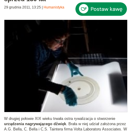
29 grudnia 2011, 13:25
|
Humanistyka
W drugiej połowie XIX wieku trwała ostra rywalizacja o stworzenie
urządzenia nagrywającego dźwięk
. Brała w niej udział założona przez
A.G. Bella, C. Bella i C.S. Taintera firma Volta Laboratory Associates. W