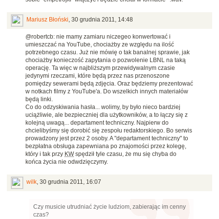
Mariusz Błoński
,
30 grudnia 2011, 14:48
@robertcb: nie mamy zamiaru niczegeo konwertować i
umieszczać na YouTube, chociażby ze względu na ilość
potrzebnego czasu. Już nie mówię o tak banalnej sprawie, jak
chociażby konieczość zapytania o pozwolenie LBNL na taką
operację. Ta więc w najbliższym przewidywalnym czasie
jedynymi rzeczami, które będą przez nas przenoszone
pomiędzy sewerami będą zdjęcia. Oraz będziemy prezentować
w notkach filmy z YouTube'a. Do wszelkich innych materiałów
będą linki.
Co do odzyskiwania hasła... wolimy, by było nieco bardziej
uciążliwie, ale bezpieczniej dla użytkowników, a to łączy się z
kolejną uwagą... departament techniczny. Najpierw do
chcielibyśmy się dorobić się zespołu redaktorskiego. Bo serwis
prowadzony jest przez 2 osoby. A "departament techniczny" to
bezpłatna obsługa zapewniana po znajomości przez kolegę,
który i tak przy
KW
spędził tyle czasu, że mu się chyba do
końca życia nie odwdzięczymy.
wilk
,
30 grudnia 2011, 16:07
Czy musicie utrudniać życie ludziom, zabierając im cenny
czas?