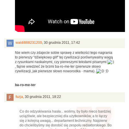
waldi888231200
,
30 grudnia 2011, 17:42
Nie wiem czy zdajecie sobie sprawę z wielkości tego nagrania
to pierwszy "dźwiękowy glif" tej cywilizacji porównywalny wagą
z rysunkami naskalnymi, czy pierwszymi tekstami pisanymi
, fajnie wiedzieć że brzmi ba-ro-me-ter (pierwsze słowo
cywilizacji, jak pierwsze słowo noworodka - mama).
:D
ba-ro-me-ter
fuzja
,
30 grudnia 2011, 18:22
Co do odzyskiwania hasła... wolimy, by było nieco bardziej
uciążliwie, ale bezpieczniej dla użytkowników, a to łączy
się z kolejną uwagą... departament techniczny. Najpierw
do chcielibyśmy się dorobić się zespołu redaktorskiego. Bo