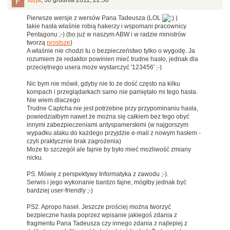
fuzja
,
30 grudnia 2011, 22:56
Pierwsze wersje z wersów Pana Tadeusza (LOL
)
takie hasła właśnie robią hakerzy i wspomani pracownicy
Pentagonu ;-) (bo już w naszym ABW i w radzie ministrów
tworzą
prostsze
)
A właśnie nie chodzi tu o bezpieczeństwo tylko o wygodę. Ja
rozumiem że redaktor powinien mieć trudne hasło, jednak dla
przeciętnego usera może wystarczyć '123456' ;-)
Nic bym nie mówił, gdyby nie to że dość często na kilku
kompach i przeglądarkach samo nie pamiętało mi tego hasła.
Nie wiem dlaczego
Trudne Captcha nie jest potrzebne przy przypominaniu hasła,
powiedziałbym nawet że można się całkiem bez tego obyć
innymi zabezpieczeniami antyspamerskimi (w najgorszym
wypadku ataku do każdego przyjdzie e-mail z nowym hasłem -
czyli praktycznie brak zagrożenia)
Może to szczegół ale fajnie by było mieć możliwość zmiany
nicku.
PS. Mówię z perspektywy Informatyka z zawodu ;-).
Serwis i jego wykonanie bardzo fajne, mógłby jednak być
bardziej user-friendly ;-)
PS2. Apropo haseł. Jeszcze prościej można tworzyć
bezpieczne hasła poprzez wpisanie jakiegoś zdania z
fragmentu Pana Tadeusza czy innego zdania z najlepiej z