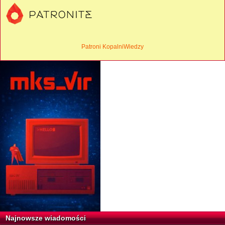
Patroni KopalniWiedzy
Najnowsze wiadomości