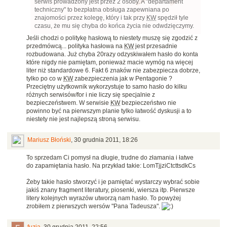
serwis prowadzony jest przez 2 osoby. A "departament
techniczny" to bezpłatna obsługa zapewniana po
znajomości przez kolegę, który i tak przy
KW
spędził tyle
czasu, że mu się chyba do końca życia nie odwdzięczymy.
Jeśli chodzi o politykę hasłową to niestety muszę się zgodzić z
przedmówcą... polityka hasłowa na
KW
jest przesadnie
rozbudowana. Już chyba 20razy odzyskiwałem hasło do konta
które nigdy nie pamiętam, ponieważ macie wymóg na więcej
liter niż standardowe 6. Fakt 6 znaków nie zabezpiecza dobrze,
tylko po co w
KW
zabezpieczenia jak w Pentagonie ?
Przeciętny użytkownik wykorzystuje to samo hasło do kilku
różnych serwisów/for i nie liczy się specjalnie z
bezpieczeństwem. W serwisie
KW
bezpieczeństwo nie
powinno być na pierwszym planie tylko łatwość dyskusji a to
niestety nie jest najlepszą stroną serwisu.
Mariusz Błoński
,
30 grudnia 2011, 18:26
To sprzedam Ci pomysł na długie, trudne do złamania i łatwe
do zapamiętania hasło. Na przykład takie: LomTjjziCtcttsdkCs
Żeby takie hasło stworzyć i je pamiętać wystarczy wybrać sobie
jakiś znany fragment literatury, piosenki, wiersza itp. Pierwsze
litery kolejnych wyrazów utworzą nam hasło. To powyżej
zrobiłem z pierwszych wersów "Pana Tadeusza".