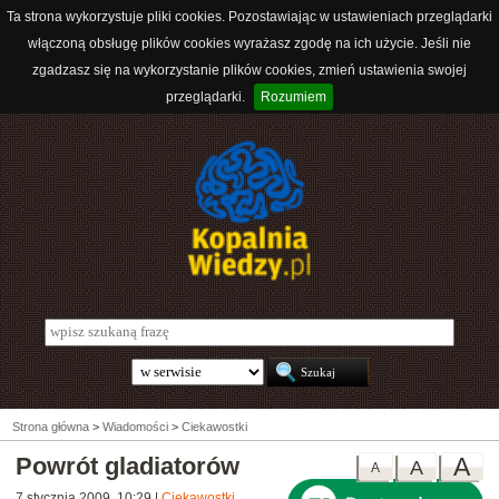
Ta strona wykorzystuje pliki cookies. Pozostawiając w ustawieniach przeglądarki
włączoną obsługę plików cookies wyrażasz zgodę na ich użycie. Jeśli nie
zgadzasz się na wykorzystanie plików cookies, zmień ustawienia swojej
przeglądarki.
Rozumiem
Strona główna
>
Wiadomości
>
Ciekawostki
Powrót gladiatorów
A
A
A
7 stycznia 2009, 10:29
|
Ciekawostki