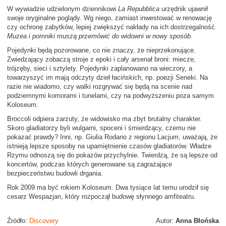
W wywiadzie udzielonym dziennikowi
La Repubblica
urzędnik ujawnił
swoje oryginalne poglądy. Wg niego, zamiast inwestować w renowację
czy ochronę zabytków, lepiej zwiększyć nakłady na ich dostrzegalność.
Muzea i pomniki muszą przemówić do widowni w nowy sposób
.
Pojedynki będą pozorowane, co nie znaczy, że nieprzekonujące.
Zwiedzający zobaczą stroje z epoki i cały arsenał broni: miecze,
trójzęby, sieci i sztylety. Pojedynki zaplanowano na wieczory, a
towarzyszyć im mają odczyty dzieł łacińskich, np. poezji Seneki. Na
razie nie wiadomo, czy walki rozgrywać się będą na scenie nad
podziemnymi komorami i tunelami, czy na podwyższeniu poza samym
Koloseum.
Broccoli odpiera zarzuty, że widowisko ma zbyt brutalny charakter.
Skoro gladiatorzy byli wulgarni, spoceni i śmierdzący, czemu nie
pokazać prawdy? Inni, np. Giulia Rodano z regionu Lacjum, uważają, że
istnieją lepsze sposoby na upamiętnienie czasów gladiatorów. Władze
Rzymu odnoszą się do pokazów przychylnie. Twierdzą, że są lepsze od
koncertów, podczas których generowane są zagrażające
bezpieczeństwu budowli drgania.
Rok 2009 ma być rokiem Koloseum. Dwa tysiące lat temu urodził się
cesarz Wespazjan, który rozpoczął budowę słynnego amfiteatru.
Źródło:
Discovery
Autor:
Anna Błońska