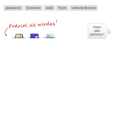
gladiatorzy
Koloseum
walki
Rzym
Umberto Broccoli
Poleć
jako
pierwszy !