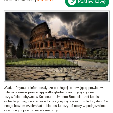
Władze Rzymu poinformowały, że po długiej, bo trwającej prawie dwa
milenia przerwie
powracają walki gladiatorów
. Będą się one,
oczywiście, odbywać w Koloseum. Umberto Broccoli, szef komisji
archeologicznej, uważa, że w br. przyciągną one ok. 5 mln turystów. Co
innego bowiem wyobrażać sobie coś lub czytać opisy w podręcznikach,
a co innego ujrzeć to na własne oczy.