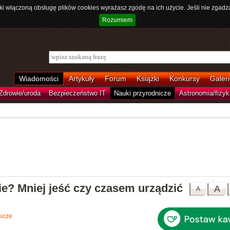
ki włączoną obsługę plików cookies wyrażasz zgodę na ich użycie. Jeśli nie zgadz
Rozumiem
Wiadomości
Artykuły
Forum
Książki
Konkursy
Galeri
Zdrowie/uroda
Bezpieczeństwo IT
Nauki przyrodnicze
Astronomia/fizyk
ie? Mniej jeść czy czasem urządzić
A
A
nicze