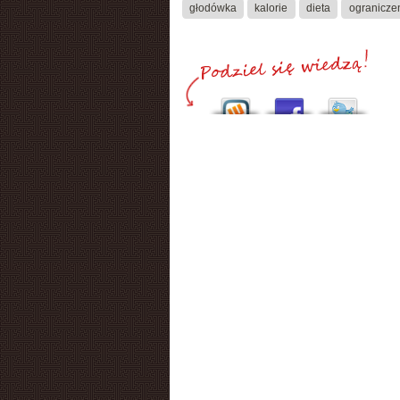
głodówka
kalorie
dieta
ogranicze