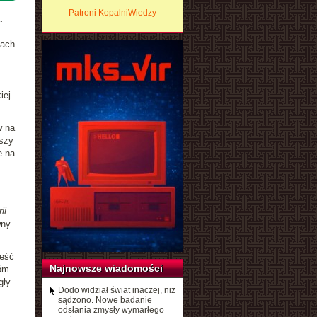
Patroni KopalniWiedzy
.
mach
iej
w na
yszy
e na
ii
wny
jeść
Najnowsze wiadomości
wóm
gły
Dodo widział świat inaczej, niż
sądzono. Nowe badanie
odsłania zmysły wymarłego