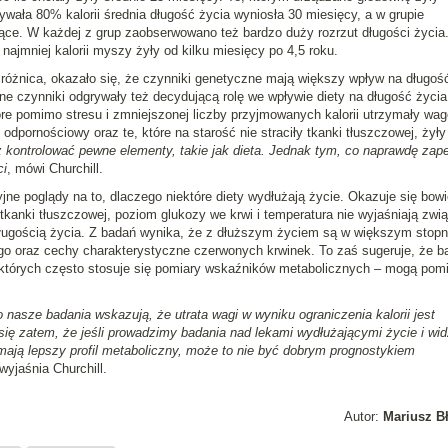
ywała 80% kalorii średnia długość życia wyniosła 30 miesięcy, a w grupie
iące. W każdej z grup zaobserwowano też bardzo duży rozrzut długości życia
najmniej kalorii myszy żyły od kilku miesięcy po 4,5 roku.
 różnica, okazało się, że czynniki genetyczne mają większy wpływ na długoś
ane czynniki odgrywały też decydującą rolę we wpływie diety na długość życia
óre pomimo stresu i zmniejszonej liczby przyjmowanych kalorii utrzymały wag
odpornościowy oraz te, które na starość nie straciły tkanki tłuszczowej, żyły
 kontrolować pewne elementy, takie jak dieta. Jednak tym, co naprawdę zap
ci
, mówi Churchill.
jne poglądy na to, dlaczego niektóre diety wydłużają życie. Okazuje się bow
 tkanki tłuszczowej, poziom glukozy we krwi i temperatura nie wyjaśniają zwi
długością życia. Z badań wynika, że z dłuższym życiem są w większym stopn
o oraz cechy charakterystyczne czerwonych krwinek. To zaś sugeruje, że b
 których często stosuje się pomiary wskaźników metabolicznych – mogą pomi
to nasze badania wskazują, że utrata wagi w wyniku ograniczenia kalorii jest
 się zatem, że jeśli prowadzimy badania nad lekami wydłużającymi życie i wid
 mają lepszy profil metaboliczny, może to nie być dobrym prognostykiem
 wyjaśnia Churchill.
Autor:
Mariusz B