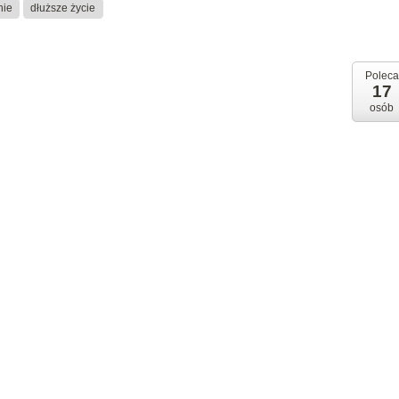
nie
dłuższe życie
Poleca
17
osób