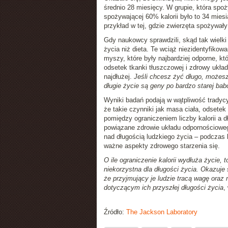
średnio 28 miesięcy. W grupie, która spoż
spożywającej 60% kalorii było to 34 mies
przykład w tej, gdzie zwierzęta spożywały 
Gdy naukowcy sprawdzili, skąd tak wielki
życia niż dieta. Te wciąż niezidentyfikow
myszy, które były najbardziej odporne, kt
odsetek tkanki tłuszczowej i zdrowy układ 
najdłużej.
Jeśli chcesz żyć długo, możesz
długie życie są geny po bardzo starej bab
Wyniki badań podają w wątpliwość tradycy
że takie czynniki jak masa ciała, odsetek
pomiędzy ograniczeniem liczby kalorii a 
powiązane zdrowie układu odpornościoweg
nad długością ludzkiego życia – podczas
ważne aspekty zdrowego starzenia się.
O ile ograniczenie kalorii wydłuża życie, 
niekorzystna dla długości życia. Okazuje
że przyjmujący je ludzie tracą wagę oraz
dotyczącym ich przyszłej długości życia
,
Źródło:
The Jackson Laboratory