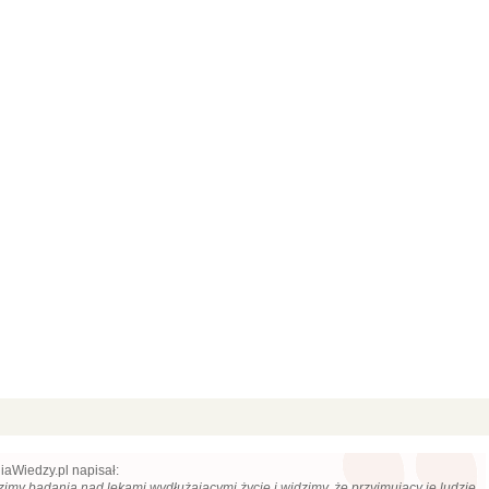
iaWiedzy.pl napisał:
zimy badania nad lekami wydłużającymi życie i widzimy, że przyjmujący je ludzie