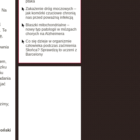
ptaka
Zakażenie dróg moczowych –
. Na
jak komórki czuciowe chronią
nas przed poważną infekcją
ć
Blaszki mitochondrialne –
nowy typ patologii w mózgach
. Te
chorych na Alzheimera
ę,
Co się dzieje w organizmie
człowieka podczas zaćmienia
ewnia
Słońca? Sprawdzą to uczeni z
Barcelony
iem,
ązku
iu
adania
jać
zimy,
łoński