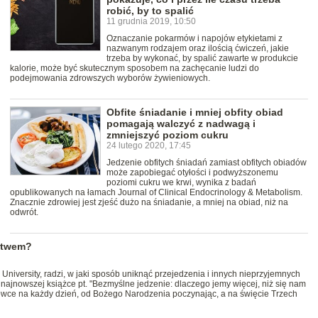
robić, by to spalić
11 grudnia 2019, 10:50
Oznaczanie pokarmów i napojów etykietami z
nazwanym rodzajem oraz ilością ćwiczeń, jakie
trzeba by wykonać, by spalić zawarte w produkcie
kalorie, może być skutecznym sposobem na zachęcanie ludzi do
podejmowania zdrowszych wyborów żywieniowych.
Obfite śniadanie i mniej obfity obiad
pomagają walczyć z nadwagą i
zmniejszyć poziom cukru
24 lutego 2020, 17:45
Jedzenie obfitych śniadań zamiast obfitych obiadów
może zapobiegać otyłości i podwyższonemu
poziomi cukru we krwi, wynika z badań
opublikowanych na łamach Journal of Clinical Endocrinology & Metabolism.
Znacznie zdrowiej jest zjeść dużo na śniadanie, a mniej na obiad, niż na
odwrót.
stwem?
University, radzi, w jaki sposób uniknąć przejedzenia i innych nieprzyjemnych
najnowszej książce pt. "Bezmyślne jedzenie: dlaczego jemy więcej, niż się nam
wce na każdy dzień, od Bożego Narodzenia poczynając, a na święcie Trzech