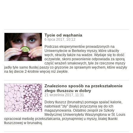
Tycie od wąchania
6 lipca 2017, 10:12
Podczas eksperymentów prowadzonych na
Uniwersytecie w Berkeley myszy, które utraciły
węch, straciły także na wadze. Wydaje się to dość
oczywiste, skoro powonienie odpowiada za sporą
część wrażeń smakowych, tyle że rzeczone myszy
jadły tyle samo tłustej paszy co gryzonie ze sprawnym węchem, które ważyły
na tej diecie 2-krotnie więcej niż zwykle.
Znaleziono sposób na przekształcenie
złego tłuszczu w dobry
21 września 2017, 11:31
Dobry tłuszcz (brunatny) pomaga spalać kalorie,
natomiast "zły" (biały) przyczynia się do ich
magazynowania. Ostatnio zespół ze Szkoły
Medycznej Uniwersytetu Waszyngtona w St. Louis
opracował metodę przekształcania, przynajmniej u myszy, białej tkanki
tłuszczowej w brunatną.