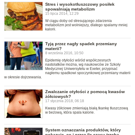
Stres i wysokotłuszczowy posiłek
spowalniają metabolizm
15 lipca 2014, 12:29
W ciągu doby od stresującego zdarzenia
metabolizm jest wolniejszy, dlatego spalamy mniej
kalorii.
Tyją przez nagły spadek przemiany
materii?
8 września 2016, 10:50
Epidemię otyłości wśród współczesnych
nastolatków można, wg naukowców ze Szkoły
Medycznej Uniwersytetu w Exeter, przypisać
nagłemu spadkowi spoczynkowej przemiany materii
w okresie dojrzewania.
Zwalczanie otyłości z pomocą kwasów
żółciowych?
17 stycznia 2018, 06:18
Kwasy żółciowe zmieniają białą tkankę tłuszczową
w beżową, która spala kalorie.
System oznaczania produktów, który
pokazuje, co i przez ile czasu trzeba