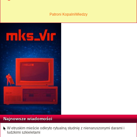
Patroni KopalniWiedzy
Najnowsze wiadomości
W etruskim mieście odkryto rytualną studnię z nienaruszonymi darami i
ludzkimi szkieletami