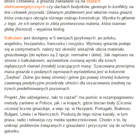
blisko człowieka, a gniazda zakładane są na
słupach
elektroenergetycznych
czy dachach budynków, generuje to konflikty na
linii człowiek przyroda. Głównym problemem jest właśnie masa gniazd,
która znacząco obciąża różnego rodzaju konstrukcje. Wynika to głównie
z tego, że ich wnętrze to zbita przetworzona materia, która stanowi
glebę (histosol)
– wyjaśnia biolog.
Kalkulator
jest dostępny w 5 wersjach językowych: po polsku,
angielsku, hiszpańsku, francusku i rosyjsku. Wymiary gniazda podaje
się w centymetrach, należy też określić wskaźnik ubicia materiału
gniazdowego (do wyboru są 2 opcje: normalne i ubite). Jak napisano na
stronie z kalkulatorem,
wyświetlone zostaną wyniki dla trzech
najlepszych równań (modeli) szacujących masę. Szacowana przeciętna
masa gniazda o podanych wymiarach wyświetlona jest w kolumnie
„Średnia”. Dolne (po lewej stronie) i górne (po prawej stronie) kolumny
zawierają predykcyjne przedziały ufności dla oszacowania średniej na
trzech predefiniowanych poziomach
.
Projekt „Nie udźwigniesz, taki to ciężar!” ma pomóc w rozpropagowaniu
metody zarówno w Polsce, jak i w krajach, gdzie bocian biały (
Ciconia
ciconia
) licznie gniazduje, a więc np. w Hiszpanii, Portugalii, Białorusi,
Bułgarii, Litwie i w Niemczech. Posłużą do tego różne kanały, w tym
prasa, radio i telewizja czy media społecznościowe. Chodzi o to, by
uniknąć problemów związanych z gniazdami i przyczynić się do ochrony
gatunku.