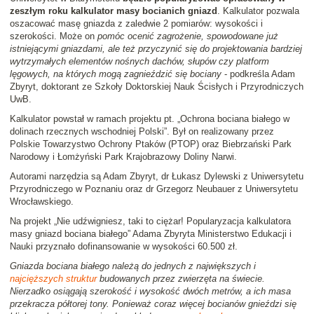
zeszłym roku kalkulator masy bocianich gniazd
. Kalkulator pozwala
oszacować masę gniazda z zaledwie 2 pomiarów: wysokości i
szerokości. Może on
pomóc ocenić zagrożenie, spowodowane już
istniejącymi gniazdami, ale też przyczynić się do projektowania bardziej
wytrzymałych elementów nośnych dachów, słupów czy platform
lęgowych, na których mogą zagnieździć się bociany
- podkreśla Adam
Zbyryt, doktorant ze Szkoły Doktorskiej Nauk Ścisłych i Przyrodniczych
UwB.
Kalkulator powstał w ramach projektu pt. „Ochrona bociana białego w
dolinach rzecznych wschodniej Polski”. Był on realizowany przez
Polskie Towarzystwo Ochrony Ptaków (PTOP) oraz Biebrzański Park
Narodowy i Łomżyński Park Krajobrazowy Doliny Narwi.
Autorami narzędzia są Adam Zbyryt, dr Łukasz Dylewski z Uniwersytetu
Przyrodniczego w Poznaniu oraz dr Grzegorz Neubauer z Uniwersytetu
Wrocławskiego.
Na projekt „Nie udźwigniesz, taki to ciężar! Popularyzacja kalkulatora
masy gniazd bociana białego” Adama Zbyryta Ministerstwo Edukacji i
Nauki przyznało dofinansowanie w wysokości 60.500 zł.
Gniazda bociana białego należą do jednych z największych i
najcięższych struktur
budowanych przez zwierzęta na świecie.
Nierzadko osiągają szerokość i wysokość dwóch metrów, a ich masa
przekracza półtorej tony. Ponieważ coraz więcej bocianów gnieździ się