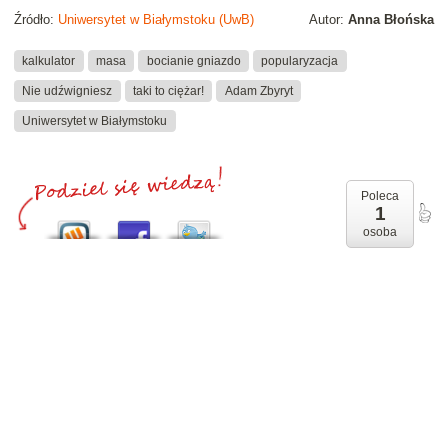
Źródło:
Uniwersytet w Białymstoku (UwB)
Autor:
Anna Błońska
kalkulator
masa
bocianie gniazdo
popularyzacja
Nie udźwigniesz
taki to ciężar!
Adam Zbyryt
Uniwersytet w Białymstoku
Poleca
1
osoba